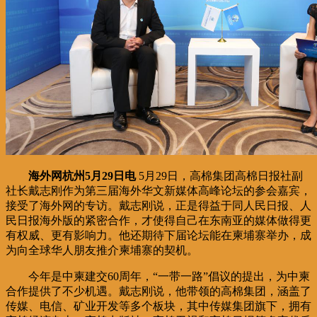
海外网杭州5月29日电
5月29日，高棉集团高棉日报社副
社长戴志刚作为第三届海外华文新媒体高峰论坛的参会嘉宾，
接受了海外网的专访。戴志刚说，正是得益于同人民日报、人
民日报海外版的紧密合作，才使得自己在东南亚的媒体做得更
有权威、更有影响力。他还期待下届论坛能在柬埔寨举办，成
为向全球华人朋友推介柬埔寨的契机。
今年是中柬建交60周年，“一带一路”倡议的提出，为中柬
合作提供了不少机遇。戴志刚说，他带领的高棉集团，涵盖了
传媒、电信、矿业开发等多个板块，其中传媒集团旗下，拥有