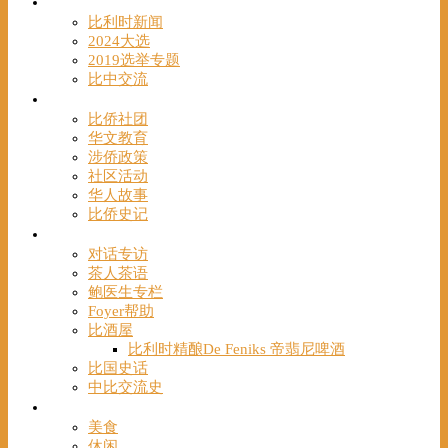
时事
比利时新闻
2024大选
2019选举专题
比中交流
华人
比侨社团
华文教育
涉侨政策
社区活动
华人故事
比侨史记
观点
对话专访
茶人茶语
鲍医生专栏
Foyer帮助
比酒屋
比利时精酿De Feniks 帝翡尼啤酒
比国史话
中比交流史
发现
美食
休闲