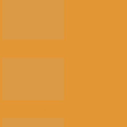
来消博会，感受消费新风向
荠菜，早春的隐语 | 江花