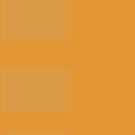
【景德镇手工瓷业遗存】申遗成功 一瓷跨千年 文明
越...
光的骤雨（百花园）