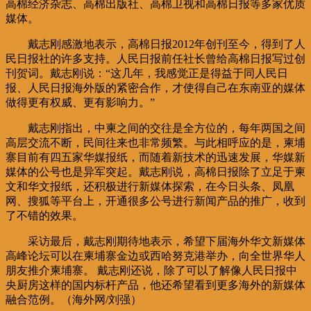
高棉经济杂志、高棉出版社、高棉卫视和高棉日报等多家优质
媒体。
戴志刚感激地表示，高棉日报2012年创刊至今，得到了人
民日报社的许多支持。人民日报前任社长曾给高棉日报写过创
刊贺词。戴志刚说：“这几年，我感觉正是得益于同人民日
报、人民日报海外版的紧密合作，才使得自己在东南亚的媒体
做得更有权威、更有影响力。”
戴志刚指出，中柬之间的交往是全方位的，每年两国之间
高层交流不断，民间往来也非常频繁。与此相呼应的是，柬埔
寨目前有四五家华媒报纸，而随着新技术的迅速发展，华媒新
媒体的公号也是异军突起。戴志刚说，高棉日报除了立足于柬
文和华文报纸，还积极进行新媒体探索，在今日头条、凤凰
网、搜狐等平台上，开通很多公号进行新闻产品的推广，收到
了不错的效果。
采访最后，戴志刚期待地表示，希望下届海外华文新媒体
高峰论坛可以在柬埔寨金边或西哈努克港举办，向全世界华人
朋友推介柬埔寨。 戴志刚还说，除了可以了解像人民日报中
央厨房这样的国内标杆产品，他还希望看到更多海外的新媒体
融合范例。（海外网/刘强）