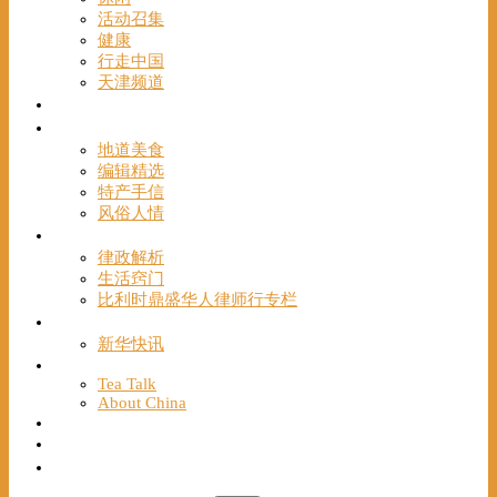
活动召集
健康
行走中国
天津频道
视频
一路风情
地道美食
编辑精选
特产手信
风俗人情
帮手
律政解析
生活窍门
比利时鼎盛华人律师行专栏
海聚推荐
新华快讯
English
Tea Talk
About China
Français
Chinese Bridge（汉语桥）
我们