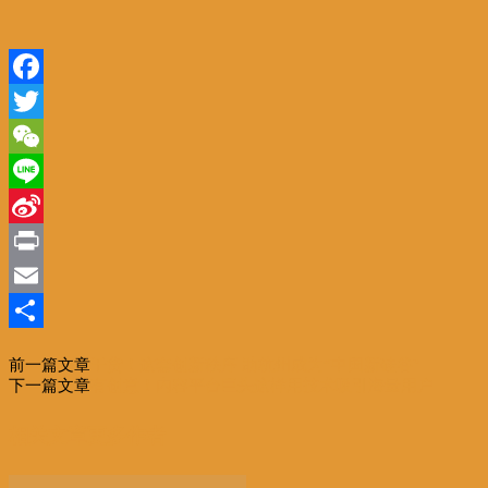
Facebook
Twitter
WeChat
Line
Sina
Weibo
Print
Email
分
前一篇文章
干货！这套创新秩序 助杭州成为“中国新硅谷”
享
下一篇文章
有创意！内容平台巨头这样用技术吸引海量用户
相关文章
更多作者