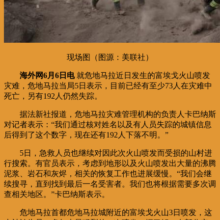
现场图（图源：美联社）
海外网6月6日电
就危地马拉近日发生的富埃戈火山喷发
灾难，危地马拉当局5日表示，目前已经有至少73人在灾难中
死亡，另有192人仍然失踪。
据法新社报道，危地马拉灾难管理机构的负责人卡巴纳斯
对记者表示：“我们通过核对姓名以及有人员失踪的城镇信息
后得到了这个数字，现在还有192人下落不明。”
5日，急救人员也继续对因此次火山喷发而受损的山村进
行搜索。有官员表示，考虑到地形以及火山喷发出大量的沸腾
泥浆、岩石和灰烬，相关的恢复工作也进展缓慢。“我们会继
续搜寻，直到找到最后一名受害者。我们也将根据需要多次调
查相关地区。”卡巴纳斯表示。
危地马拉首都危地马拉城附近的富埃戈火山3日喷发，这