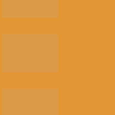
荠菜，早春的隐语 | 江花
以新技术赋能讲好新时代中国故事