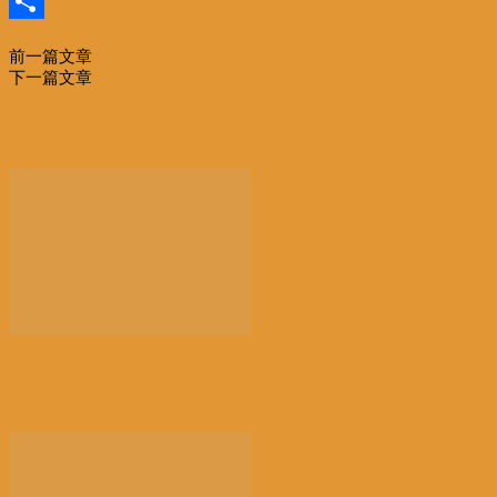
Email
分
前一篇文章
规模历届之最 南亚博览会月中昆明开幕
享
下一篇文章
上合框架下，印巴为何能坐在一起？
相关文章
更多作者
【景德镇手工瓷业遗存】申遗成功 一瓷跨千年 文明
越...