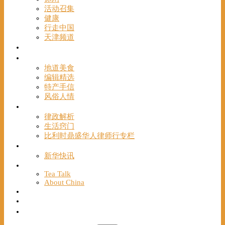
活动召集
健康
行走中国
天津频道
视频
一路风情
地道美食
编辑精选
特产手信
风俗人情
帮手
律政解析
生活窍门
比利时鼎盛华人律师行专栏
海聚推荐
新华快讯
English
Tea Talk
About China
Français
Chinese Bridge（汉语桥）
我们