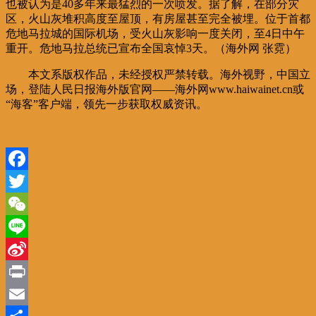
也被认为是40多年来最猛烈的一次喷发。据了解，在部分灾
区，火山灰堆积高度至屋顶，有房屋甚至完全被埋。位于首都
危地马拉城的国际机场，受火山灰影响一度关闭，至4日中午
重开。危地马拉总统已宣布全国哀悼3天。（海外网 张霓）
本文系版权作品，未经授权严禁转载。海外视野，中国立
场，登陆人民日报海外版官网——海外网www.haiwainet.cn或
“海客”客户端，领先一步获取权威资讯。
Facebook
Twitter
WeChat
Line
Sina
Weibo
Print