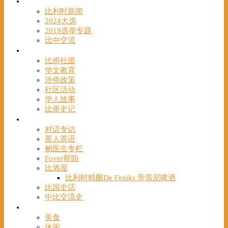
时事
比利时新闻
2024大选
2019选举专题
比中交流
华人
比侨社团
华文教育
涉侨政策
社区活动
华人故事
比侨史记
观点
对话专访
茶人茶语
鲍医生专栏
Foyer帮助
比酒屋
比利时精酿De Feniks 帝翡尼啤酒
比国史话
中比交流史
发现
美食
休闲