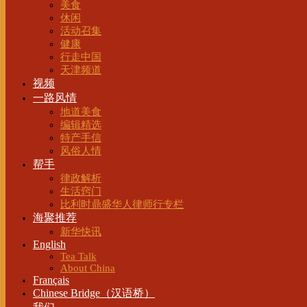
美食
休闲
活动召集
健康
行走中国
天津频道
视频
一路风情
地道美食
编辑精选
特产手信
风俗人情
帮手
律政解析
生活窍门
比利时鼎盛华人律师行专栏
海聚推荐
新华快讯
English
Tea Talk
About China
Français
Chinese Bridge（汉语桥）