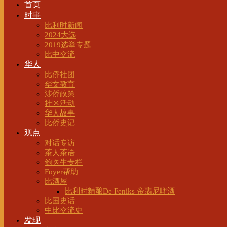
首页
时事
比利时新闻
2024大选
2019选举专题
比中交流
华人
比侨社团
华文教育
涉侨政策
社区活动
华人故事
比侨史记
观点
对话专访
茶人茶语
鲍医生专栏
Foyer帮助
比酒屋
比利时精酿De Feniks 帝翡尼啤酒
比国史话
中比交流史
发现