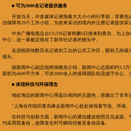
■ 可为3000名记者提供服务
开放当天，许多媒体记者拖着大大小小的行李箱，背着包
信保障等29个工作小组，为前来采访的境内外注册记者提供采
中央广播电视总台CGTN记者韩鹏5日便来到青岛，为上
中心，这一幕被定格在了新华社记者的镜头中。
走进能容纳数百名记者的工位的公共工作区，眼前几块硕
镜头。
据新闻中心副总指挥侯晓东介绍，新闻中心总面积约3.5万
面积为4600平方米，可供3000余人的保障团队轮流值守办
■ 体现科技与环保理念
地处海边的新闻中心用蓝白相间的主题色，搭建出了非常
“上海合作组织青岛峰会新闻中心处处体现着节俭、环保
在科技与创新方面，新闻中心的通信建设按照百兆桌面、
均采用双备份，故障发生时可瞬间切换至备份设备。