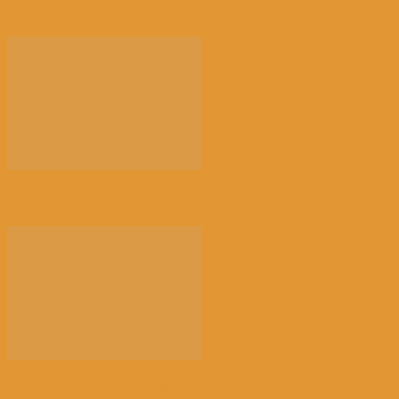
来消博会，感受消费新风向
荠菜，早春的隐语 | 江花
以新技术赋能讲好新时代中国故事