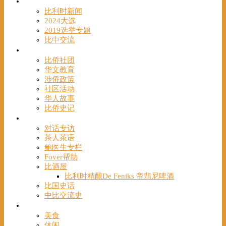
时事
比利时新闻
2024大选
2019选举专题
比中交流
华人
比侨社团
华文教育
涉侨政策
社区活动
华人故事
比侨史记
观点
对话专访
茶人茶语
鲍医生专栏
Foyer帮助
比酒屋
比利时精酿De Feniks 帝翡尼啤酒
比国史话
中比交流史
发现
美食
休闲