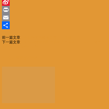
Line
Sina
Weibo
Print
Email
分
前一篇文章
上合组织青岛峰会新闻中心探秘
享
下一篇文章
让安全与繁荣的阳光照亮共同家园 ——写在上海合作
组织青岛峰会举行之际
相关文章
更多作者