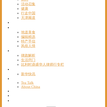
活动召集
健康
行走中国
天津频道
视频
一路风情
地道美食
编辑精选
特产手信
风俗人情
帮手
律政解析
生活窍门
比利时鼎盛华人律师行专栏
海聚推荐
新华快讯
English
Tea Talk
About China
Français
Chinese Bridge（汉语桥）
我们