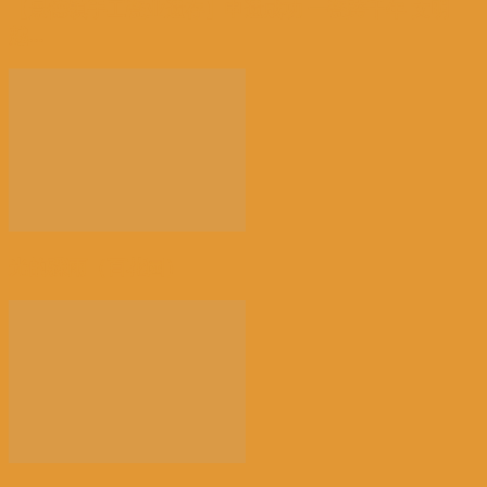
【景德镇手工瓷业遗存】申遗成功 一瓷跨千年 文明
越...
光的骤雨（百花园）