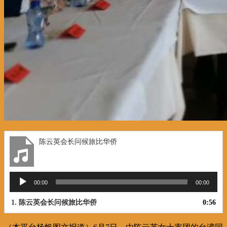
陈云英会长问候旅比华侨
音
00:00
00:00
频
播
1.
陈云英会长问候旅比华侨
0:56
放
器