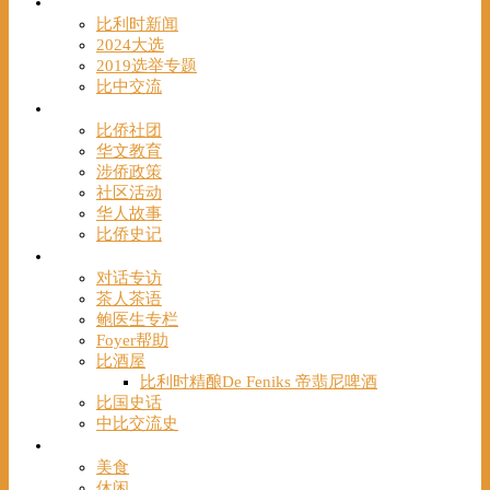
时事
比利时新闻
2024大选
2019选举专题
比中交流
华人
比侨社团
华文教育
涉侨政策
社区活动
华人故事
比侨史记
观点
对话专访
茶人茶语
鲍医生专栏
Foyer帮助
比酒屋
比利时精酿De Feniks 帝翡尼啤酒
比国史话
中比交流史
发现
美食
休闲