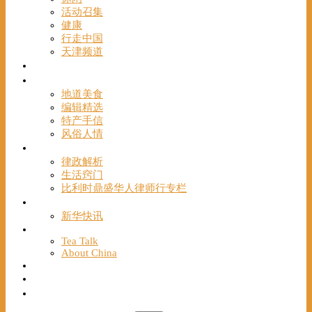
活动召集
健康
行走中国
天津频道
视频
一路风情
地道美食
编辑精选
特产手信
风俗人情
帮手
律政解析
生活窍门
比利时鼎盛华人律师行专栏
海聚推荐
新华快讯
English
Tea Talk
About China
Français
Chinese Bridge（汉语桥）
我们