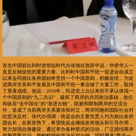
首先中国驻比利时使馆临时代办张弛在致辞中说：华侨华人一
直是反独促统的重要力量。比利时中国和平统一促进会自成立
以来会同旅比各侨团始终坚持一个中国原则，积极促统，为促
进两岸关系和平发展及中国和平统一事业做了大量工作，取得
了显著成绩。他说：2016年，民进党上台以来拒不承认体现一
个中国原则的“九二共识”，破坏了两岸的共同政治基础，放任
和纵容“去中国化”的“渐进台独”，阻挠和限制两岸的交流合
作，造成了当前两岸关系紧张和对立，两岸同胞和国际社会对
此坚决反对。张代办强调：统促会的主要负责人均为旅比各侨
团会长，在新形势下，希望统促会继续发挥领头和引导作用，
努力加强自身建设，通过举办各种形式的活动，广泛团结两岸
侨胞凝聚共识，旗帜鲜明的坚决反对台独。同时秉承“两岸一