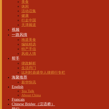
美食
休闲
活动召集
健康
行走中国
天津频道
视频
一路风情
地道美食
编辑精选
特产手信
风俗人情
帮手
律政解析
生活窍门
比利时鼎盛华人律师行专栏
海聚推荐
新华快讯
English
Tea Talk
About China
Français
Chinese Bridge（汉语桥）