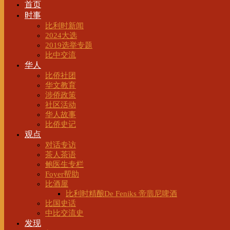
首页
时事
比利时新闻
2024大选
2019选举专题
比中交流
华人
比侨社团
华文教育
涉侨政策
社区活动
华人故事
比侨史记
观点
对话专访
茶人茶语
鲍医生专栏
Foyer帮助
比酒屋
比利时精酿De Feniks 帝翡尼啤酒
比国史话
中比交流史
发现