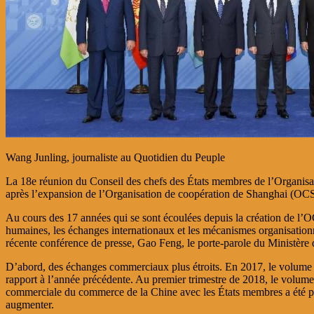
Wang Junling, journaliste au Quotidien du Peuple
La 18e réunion du Conseil des chefs des
É
tats membres de l’Organisa
après l’expansion de l’Organisation de coopération de Shanghai (OCS)
Au cours des 17 années qui se sont écoulées depuis la création de l’OC
humaines, les échanges internationaux et les mécanismes organisation
récente conférence de presse, Gao Feng, le porte-parole du Ministère d
D’abord, des échanges commerciaux plus étroits. En 2017, le volume t
rapport à l’année précédente. Au premier trimestre de 2018, le volum
commerciale du commerce de la Chine avec les États membres a été pro
augmenter.