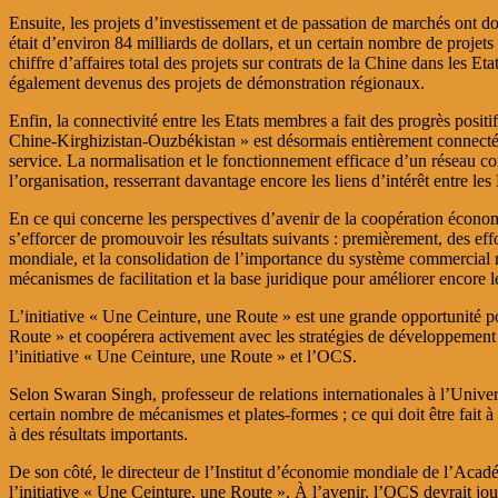
Ensuite, les projets d’investissement et de passation de marchés ont 
était d’environ 84 milliards de dollars, et un certain nombre de projet
chiffre d’affaires total des projets sur contrats de la Chine dans les E
également devenus des projets de démonstration régionaux.
Enfin, la connectivité entre les Etats membres a fait des progrès positi
Chine-Kirghizistan-Ouzbékistan » est désormais entièrement connectée
service. La normalisation et le fonctionnement efficace d’un réseau com
l’organisation, resserrant davantage encore les liens d’intérêt entre les
En ce qui concerne les perspectives d’avenir de la coopération écon
s’efforcer de promouvoir les résultats suivants : premièrement, des e
mondiale, et la consolidation de l’importance du système commercial mu
mécanismes de facilitation et la base juridique pour améliorer encore
L’initiative « Une Ceinture, une Route » est une grande opportunité
Route » et coopérera activement avec les stratégies de développement 
l’initiative « Une Ceinture, une Route » et l’OCS.
Selon Swaran Singh, professeur de relations internationales à l’Unive
certain nombre de mécanismes et plates-formes ; ce qui doit être fait à 
à des résultats importants.
De son côté, le directeur de l’Institut d’économie mondiale de l’Aca
l’initiative « Une Ceinture, une Route ». À l’avenir, l’OCS devrait j