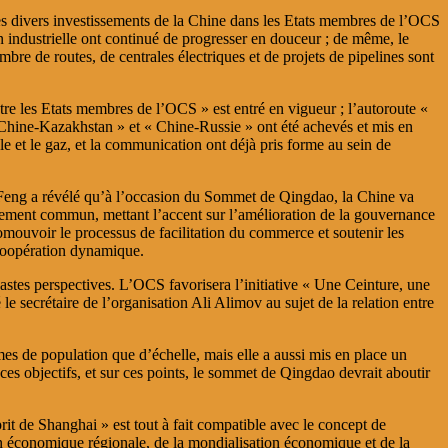
des divers investissements de la Chine dans les Etats membres de l’OCS
on industrielle ont continué de progresser en douceur ; de même, le
mbre de routes, de centrales électriques et de projets de pipelines sont
entre les Etats membres de l’OCS » est entré en vigueur ; l’autoroute «
 Chine-Kazakhstan » et « Chine-Russie » ont été achevés et mis en
le et le gaz, et la communication ont déjà pris forme au sein de
 Feng a révélé qu’à l’occasion du Sommet de Qingdao, la Chine va
oppement commun, mettant l’accent sur l’amélioration de la gouvernance
romouvoir le processus de facilitation du commerce et soutenir les
 coopération dynamique.
astes perspectives. L’OCS favorisera l’initiative « Une Ceinture, une
secrétaire de l’organisation Ali Alimov au sujet de la relation entre
es de population que d’échelle, mais elle a aussi mis en place un
t ces objectifs, et sur ces points, le sommet de Qingdao devrait aboutir
rit de Shanghai » est tout à fait compatible avec le concept de
ion économique régionale, de la mondialisation économique et de la