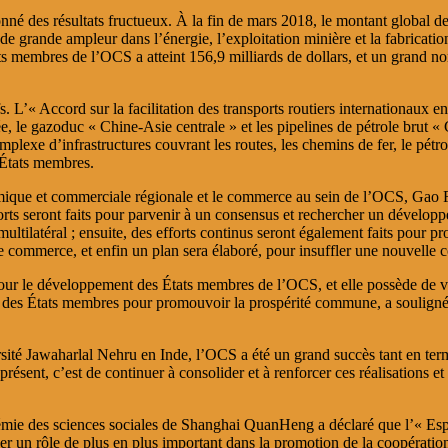
donné des résultats fructueux. À la fin de mars 2018, le montant global 
s de grande ampleur dans l’énergie, l’exploitation minière et la fabricati
tats membres de l’OCS a atteint 156
,
9 milliards de dollars, et un grand no
fs. L’« Accord sur la facilitation des transports routiers internationaux 
, le gazoduc « Chine-Asie centrale » et les pipelines de pétrole brut «
plexe d’infrastructures couvrant les routes, les chemins de fer, le pétro
É
tats membres.
omique et commerciale régionale et le commerce au sein de l’OCS, Gao
fforts seront faits pour parvenir à un consensus et rechercher un dével
ltilatéral ; ensuite, des efforts continus seront également faits pour p
 le commerce, et enfin un plan sera élaboré, pour insuffler une nouvelle
 pour le développement des
É
tats membres de l’OCS, et elle possède de v
des États membres pour promouvoir la prospérité commune, a souligné le 
rsité Jawaharlal Nehru en Inde, l’OCS a été un grand succès tant en term
présent, c’est de continuer à consolider et à renforcer ces réalisations e
démie des sciences sociales de Shanghai
QuanHeng
a déclaré que l’« Esp
ouer un rôle de plus en plus important dans la promotion de la coopérat