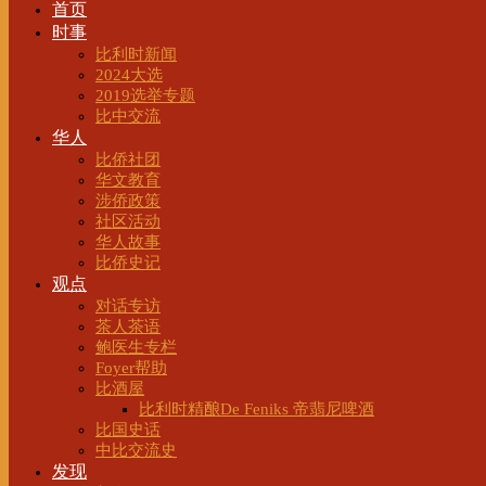
首页
时事
比利时新闻
2024大选
2019选举专题
比中交流
华人
比侨社团
华文教育
涉侨政策
社区活动
华人故事
比侨史记
观点
对话专访
茶人茶语
鲍医生专栏
Foyer帮助
比酒屋
比利时精酿De Feniks 帝翡尼啤酒
比国史话
中比交流史
发现