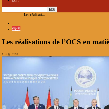
我们
首页
Français
Les réalisati...
Français
精选
Les réalisations de l’OCS en mati
11 6 月, 2018