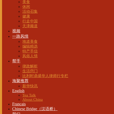
美食
休闲
活动召集
健康
行走中国
天津频道
视频
一路风情
地道美食
编辑精选
特产手信
风俗人情
帮手
律政解析
生活窍门
比利时鼎盛华人律师行专栏
海聚推荐
新华快讯
English
Tea Talk
About China
Français
Chinese Bridge（汉语桥）