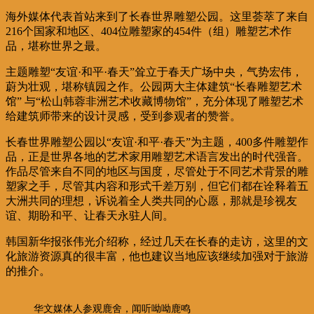
海外媒体代表首站来到了长春世界雕塑公园。这里荟萃了来自
216个国家和地区、404位雕塑家的454件（组）雕塑艺术作
品，堪称世界之最。
主题雕塑“友谊·和平·春天”耸立于春天广场中央，气势宏伟，
蔚为壮观，堪称镇园之作。公园两大主体建筑“长春雕塑艺术
馆” 与“松山韩蓉非洲艺术收藏博物馆”，充分体现了雕塑艺术
给建筑师带来的设计灵感，受到参观者的赞誉。
长春世界雕塑公园以“友谊·和平·春天”为主题，400多件雕塑作
品，正是世界各地的艺术家用雕塑艺术语言发出的时代强音。
作品尽管来自不同的地区与国度，尽管处于不同艺术背景的雕
塑家之手，尽管其内容和形式千差万别，但它们都在诠释着五
大洲共同的理想，诉说着全人类共同的心愿，那就是珍视友
谊、期盼和平、让春天永驻人间。
韩国新华报张伟光介绍称，经过几天在长春的走访，这里的文
化旅游资源真的很丰富，他也建议当地应该继续加强对于旅游
的推介。
华文媒体人参观鹿舍，闻听呦呦鹿鸣