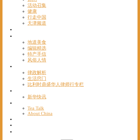
活动召集
健康
行走中国
天津频道
视频
一路风情
地道美食
编辑精选
特产手信
风俗人情
帮手
律政解析
生活窍门
比利时鼎盛华人律师行专栏
海聚推荐
新华快讯
English
Tea Talk
About China
Français
Chinese Bridge（汉语桥）
我们