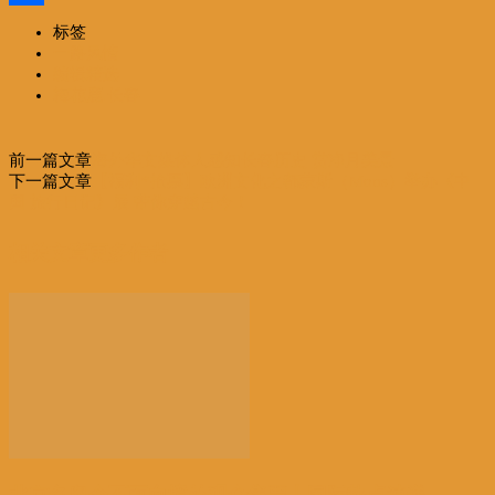
分
标签
一路风情
享
编辑精选
梅花鹿.长春
前一篇文章
海外华文媒体人感知长春历史 赏净月美景
下一篇文章
【福利*抢票】欧洲文化之都蒙斯（Mons）举办《中
国 旅行日记》展 带你穿越古今！
相关文章
更多作者