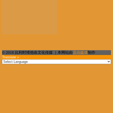
俄外长:望美承诺不用武力改造他国丨国际热点速递
© 2018 比利时维他命文化传媒 ｜本网站由
流动媒体
制作
Translate »