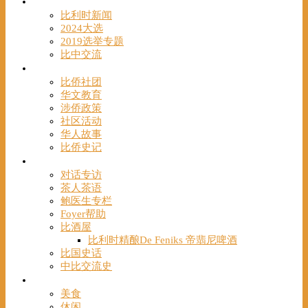
时事
比利时新闻
2024大选
2019选举专题
比中交流
华人
比侨社团
华文教育
涉侨政策
社区活动
华人故事
比侨史记
观点
对话专访
茶人茶语
鲍医生专栏
Foyer帮助
比酒屋
比利时精酿De Feniks 帝翡尼啤酒
比国史话
中比交流史
发现
美食
休闲