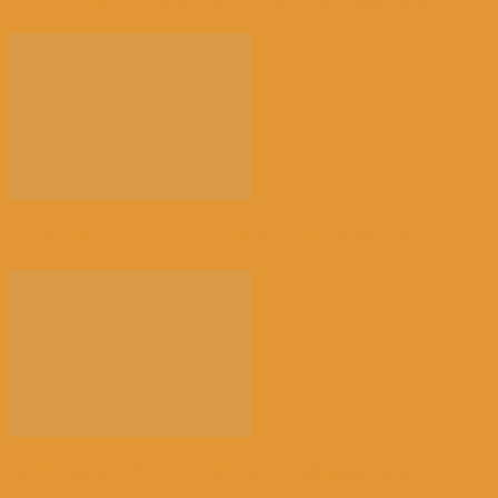
北京冬奥会不面向境外观众售票丨国际热点速递
文昌市第三届国庆旅游乐购嘉年华活动即将开启
岸田文雄当选日本自民党总裁丨国际热点速递