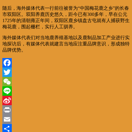
随后，海外媒体代表一行前往被誉为“中国梅花鹿之乡”的长春
市双阳区。双阳养鹿历史悠久，距今已有300多年，早在公元
1725年的清朝雍正年间，双阳区鹿乡镇盘古屯就有人捕获野生
梅花鹿，围起栅栏，实行人工驯养。
海外媒体代表们对当地鹿养殖基地以及鹿制品加工产业进行实
地探访后，有媒体代表就建言当地应注重品牌意识，形成独特
品牌优势。
Facebook
Twitter
WeChat
Line
Sina
Weibo
Print
Email