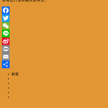
Facebook
Twitter
WeChat
Line
Sina
Weibo
Print
Email
分
标签
一路风情
享
编辑精选
一带一路
一带一路高峰论坛
林郑月娥