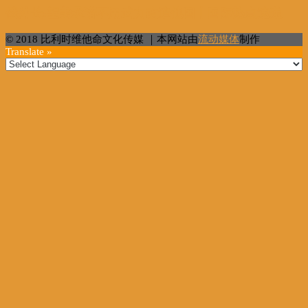
俄外长:望美承诺不用武力改造他国丨国际热点速递
© 2018 比利时维他命文化传媒 ｜本网站由
流动媒体
制作
Translate »