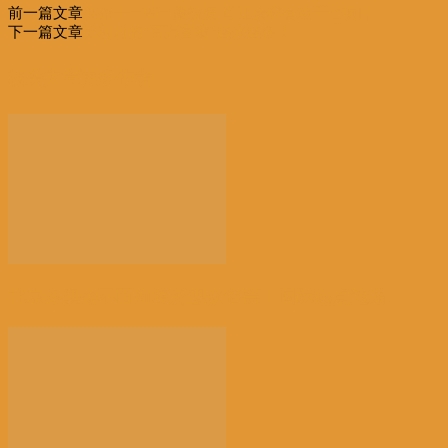
前一篇文章
央企于一带一路投资 肖亚庆称有逾千七项目
下一篇文章
比利时的“百万富翁”越来越多！
相关文章
更多作者
北京冬奥会不面向境外观众售票丨国际热点速递