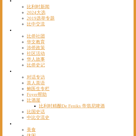
时事
比利时新闻
2024大选
2019选举专题
比中交流
华人
比侨社团
华文教育
涉侨政策
社区活动
华人故事
比侨史记
观点
对话专访
茶人茶语
鲍医生专栏
Foyer帮助
比酒屋
比利时精酿De Feniks 帝翡尼啤酒
比国史话
中比交流史
发现
美食
休闲