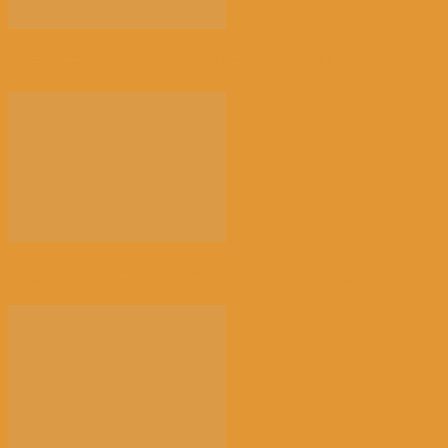
文昌市第三届国庆旅游乐购嘉年华活动即将开启
岸田文雄当选日本自民党总裁丨国际热点速递