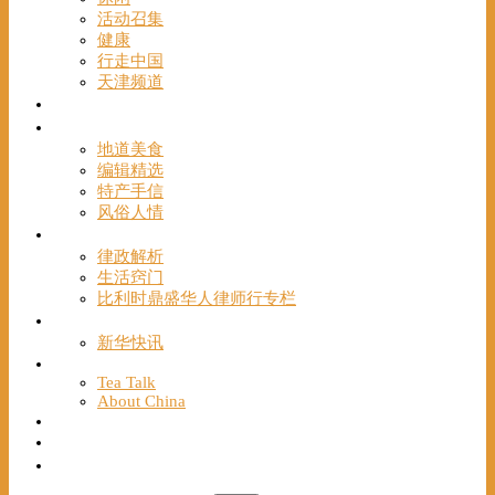
活动召集
健康
行走中国
天津频道
视频
一路风情
地道美食
编辑精选
特产手信
风俗人情
帮手
律政解析
生活窍门
比利时鼎盛华人律师行专栏
海聚推荐
新华快讯
English
Tea Talk
About China
Français
Chinese Bridge（汉语桥）
我们