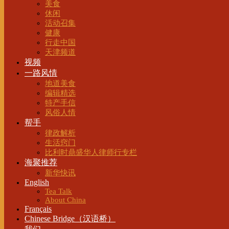
美食
休闲
活动召集
健康
行走中国
天津频道
视频
一路风情
地道美食
编辑精选
特产手信
风俗人情
帮手
律政解析
生活窍门
比利时鼎盛华人律师行专栏
海聚推荐
新华快讯
English
Tea Talk
About China
Français
Chinese Bridge（汉语桥）