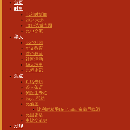
首页
时事
比利时新闻
2024大选
2019选举专题
比中交流
华人
比侨社团
华文教育
涉侨政策
社区活动
华人故事
比侨史记
观点
对话专访
茶人茶语
鲍医生专栏
Foyer帮助
比酒屋
比利时精酿De Feniks 帝翡尼啤酒
比国史话
中比交流史
发现