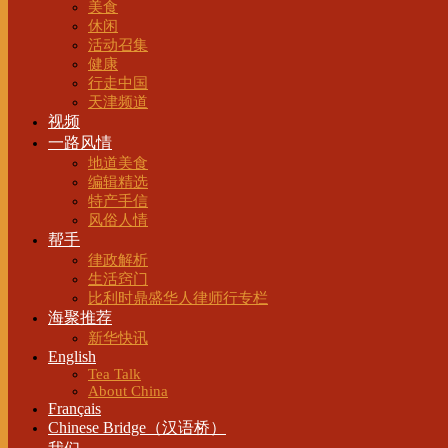
美食
休闲
活动召集
健康
行走中国
天津频道
视频
一路风情
地道美食
编辑精选
特产手信
风俗人情
帮手
律政解析
生活窍门
比利时鼎盛华人律师行专栏
海聚推荐
新华快讯
English
Tea Talk
About China
Français
Chinese Bridge（汉语桥）