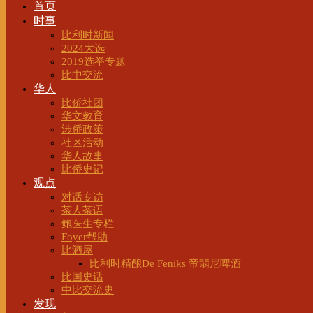
首页
时事
比利时新闻
2024大选
2019选举专题
比中交流
华人
比侨社团
华文教育
涉侨政策
社区活动
华人故事
比侨史记
观点
对话专访
茶人茶语
鲍医生专栏
Foyer帮助
比酒屋
比利时精酿De Feniks 帝翡尼啤酒
比国史话
中比交流史
发现