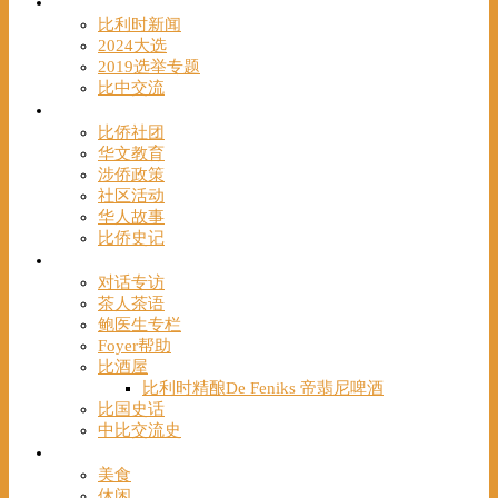
时事
比利时新闻
2024大选
2019选举专题
比中交流
华人
比侨社团
华文教育
涉侨政策
社区活动
华人故事
比侨史记
观点
对话专访
茶人茶语
鲍医生专栏
Foyer帮助
比酒屋
比利时精酿De Feniks 帝翡尼啤酒
比国史话
中比交流史
发现
美食
休闲