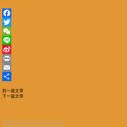
Facebook
Twitter
WeChat
Line
Sina
Weibo
Print
Email
分
前一篇文章
赵晋平：中国对外开放的时代意义
享
下一篇文章
郭周明：顺应全球化大势 坚定推进开放发展
相关文章
更多作者