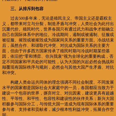
三、从排斥到包容
过去500多年来，无论是殖民主义、帝国主义还是霸权主
义，都带来对立与分裂，制造矛盾与冲突，人类社会为此付出
沉重代价。殖民时代，世界各国只有通过武力和战争才能确立
自己在国际体系中的地位。冷战期间，遏制或被遏制、征服或
被征服、摧毁或被摧毁成为国家间关系的重要方面。冷战结束
后，虽然合作、和谐取代冲突、对抗成为国际关系的主要方
面，但由于许多西方国家传承了殖民时期与冷战时期某些基
因，依旧把“零和博弈、你兴我衰”视为全球化的重要构成，否
定不同国家和平共处的可能性，认为大国的兴起必然会挑战和
颠覆现有国际秩序与规则，必然会与其他大国产生矛盾、对抗
和冲突。
构建人类命运共同体的理念强调不同社会制度、不同发展
水平的国家都是国际社会大家庭中的一员，各国都应当致力于
建设一个包容的世界，摒弃对立、对抗因素，建设更具有超越
性、平等性、和平性、包容性和建设性的伙伴关系；新兴大国
积极参与国际分工，与传统大国一道成为现有国际体系的重要
参与者、支持者和贡献者，减少根本性利益冲突，拓展合作空
间。