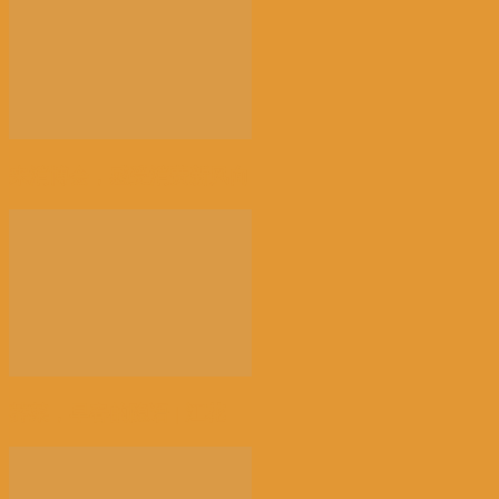
来消博会，感受消费新风向
荠菜，早春的隐语 | 江花