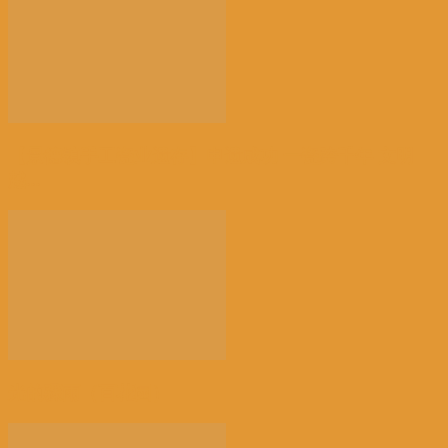
【景德镇手工瓷业遗存】申遗成功 一瓷跨千年 文明
越...
光的骤雨（百花园）