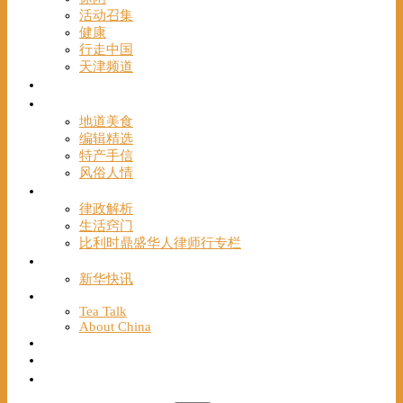
活动召集
健康
行走中国
天津频道
视频
一路风情
地道美食
编辑精选
特产手信
风俗人情
帮手
律政解析
生活窍门
比利时鼎盛华人律师行专栏
海聚推荐
新华快讯
English
Tea Talk
About China
Français
Chinese Bridge（汉语桥）
我们