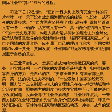
国际社会中“异己”成分的过程。
习近平总书记指出：“正如一棵大树上没有完全一样的两
片树叶一样，天下没有放之四海而皆准的经验，也没有一成不
变的发展模式。”与西方国家坚持在全球化进程中“得救的道路
只有一条，正确的生活方式只有一个，真正的价值结构只有一
个”的一元史观不同，构建人类命运共同体的理念主张全球化
应承认和尊重世界的多元性和多样性，强调不同国家应走符合
自身国情的发展道路，应有属于自己的理想与追求，不同类型
国家应和平共处，共同发展，任何国家都无权诱导或强迫别国
屈服于自己的意志。
自工业革命以来，发展日益成为绝大多数国家的第一要
务，但实践证明，一个国家的发展能否获得成功，归根到底要
靠自身的努力，走自己的路。“要求全世界所有国家都照搬
美、英、法的模式是办不到的。”一些发展中国家的经历表
明，西方资本主义制度与模式的合理性只存在与特定地域和特
定历史时期，照搬西方的制度与模式在实践中不仅不能解决自
身发展问题，反而会导致社会矛盾增多、社会秩序混乱。一些
西方国家在全球范围强行推广自身价值观和社会制度，肆意干
涉别国内政，更使许多国家和地区深陷动荡、冲突、战争的泥
潭。