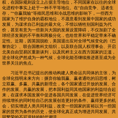
权，在国际规则设立上占据主导地位，不同国家在以往的全球
化进程中事实上处于一种不平等地位。在“自由竞争、适者生
存，”“你赢我输”等殖民思维和冷战思维的影响下，一些西方
国家为了维护自身的霸权地位，不愿意看到发展中国家的成功
发展，为谋求自己利益的最大化，不惜以牺牲别国利益为代
价，甚至有意为一些新兴大国的发展设置障碍，不仅加剧了全
球经济发展的不平衡和两极分化，也给世界和平稳定带来不确
定性。近期，因英国脱欧，美国退出应对全球气候变化的《巴
黎协定》、联合国教科文组织，以及联合国人权理事会、开启
北美自由贸易区重新谈判，以及民粹主义在西方国家的泛滥，
逆全球化俨然成为一种气候，全球化能否继续推进甚至成为全
世界关注的焦点。
习近平总书记提出的推动构建人类命运共同体的主张，为
全球化指明未来方向：摒弃你输我赢、赢者通吃的旧思维，树
立双赢、多赢、共赢的新理念，各个国家通过开放的发展、合
作的发展、共赢的发展，把本国利益同其他国家的利益结合起
来，在谋求本国发展中促进各国共同发展，在促进世界经济可
持续增长的同时给自己的发展创造更好的条件、赢得更多的机
会，切实增进人类共同利益，改变一些国家的富裕以另一些国
家的贫穷为条件的历史，使全球化真正成为增进共同发展、共
同繁荣的不可逆转的时代潮流。