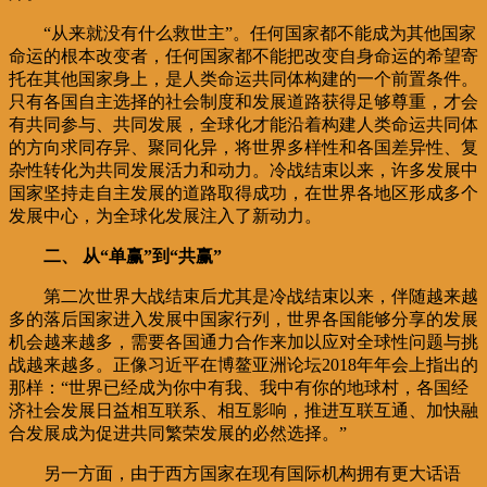
“从来就没有什么救世主”。任何国家都不能成为其他国家
命运的根本改变者，任何国家都不能把改变自身命运的希望寄
托在其他国家身上，是人类命运共同体构建的一个前置条件。
只有各国自主选择的社会制度和发展道路获得足够尊重，才会
有共同参与、共同发展，全球化才能沿着构建人类命运共同体
的方向求同存异、聚同化异，将世界多样性和各国差异性、复
杂性转化为共同发展活力和动力。冷战结束以来，许多发展中
国家坚持走自主发展的道路取得成功，在世界各地区形成多个
发展中心，为全球化发展注入了新动力。
二、 从“单赢”到“共赢”
第二次世界大战结束后尤其是冷战结束以来，伴随越来越
多的落后国家进入发展中国家行列，世界各国能够分享的发展
机会越来越多，需要各国通力合作来加以应对全球性问题与挑
战越来越多。正像习近平在博鳌亚洲论坛2018年年会上指出的
那样：“世界已经成为你中有我、我中有你的地球村，各国经
济社会发展日益相互联系、相互影响，推进互联互通、加快融
合发展成为促进共同繁荣发展的必然选择。”
另一方面，由于西方国家在现有国际机构拥有更大话语