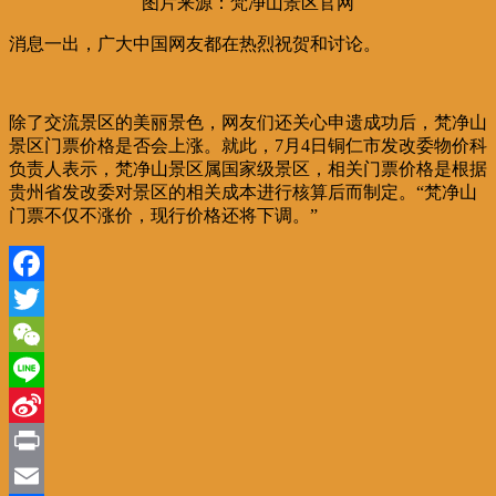
图片来源：梵净山景区官网
消息一出，广大中国网友都在热烈祝贺和讨论。
除了交流景区的美丽景色，网友们还关心申遗成功后，梵净山
景区门票价格是否会上涨。就此，7月4日铜仁市发改委物价科
负责人表示，梵净山景区属国家级景区，相关门票价格是根据
贵州省发改委对景区的相关成本进行核算后而制定。“梵净山
门票不仅不涨价，现行价格还将下调。”
Facebook
Twitter
WeChat
Line
Sina
Weibo
Print