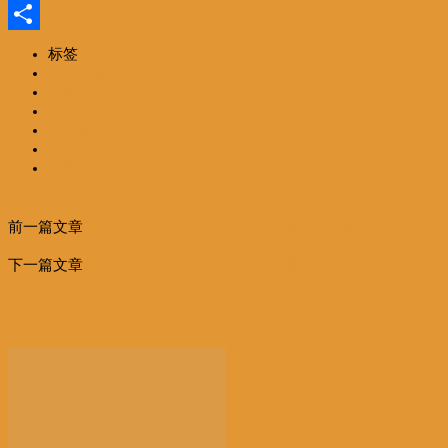
Email
分
标签
名胜古迹
享
一路风情
编辑精选
未分類
亚洲
中国
前一篇文章
英政府打击歧视同性恋行为 英国拟立法禁性倾向矫正
治疗
下一篇文章
除了梵净山 中国其他52项世界遗产你知道吗？
相关文章
更多作者