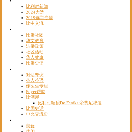
时事
比利时新闻
2024大选
2019选举专题
比中交流
华人
比侨社团
华文教育
涉侨政策
社区活动
华人故事
比侨史记
观点
对话专访
茶人茶语
鲍医生专栏
Foyer帮助
比酒屋
比利时精酿De Feniks 帝翡尼啤酒
比国史话
中比交流史
发现
美食
休闲