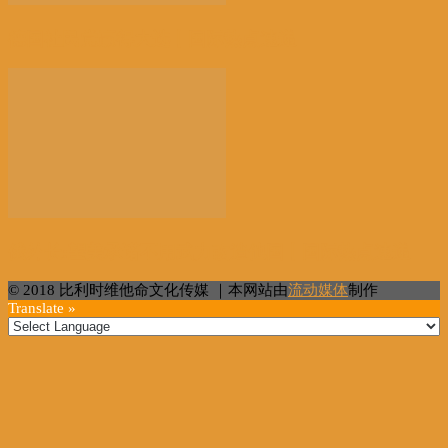
德国社民党赢得大选丨国际热点速递
俄外长:望美承诺不用武力改造他国丨国际热点速递
© 2018 比利时维他命文化传媒 ｜本网站由
流动媒体
制作
Translate »