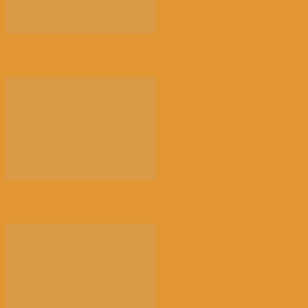
北京冬奥会不面向境外观众售票丨国际热点速递
文昌市第三届国庆旅游乐购嘉年华活动即将开启