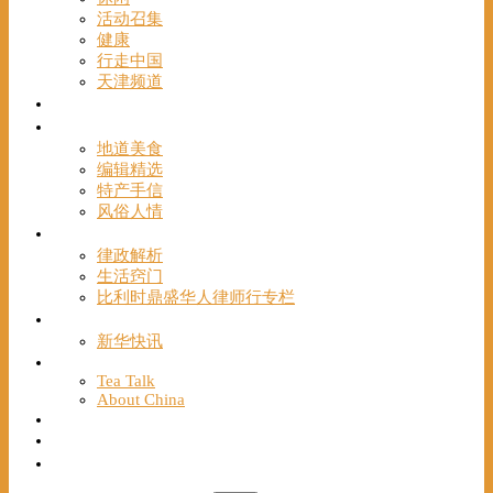
活动召集
健康
行走中国
天津频道
视频
一路风情
地道美食
编辑精选
特产手信
风俗人情
帮手
律政解析
生活窍门
比利时鼎盛华人律师行专栏
海聚推荐
新华快讯
English
Tea Talk
About China
Français
Chinese Bridge（汉语桥）
我们