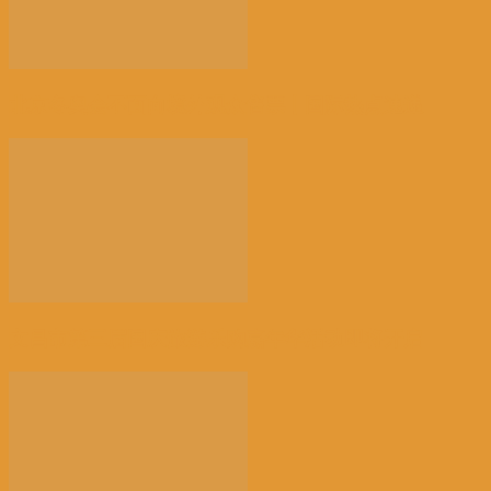
北京冬奥会不面向境外观众售票丨国际热点速递
文昌市第三届国庆旅游乐购嘉年华活动即将开启