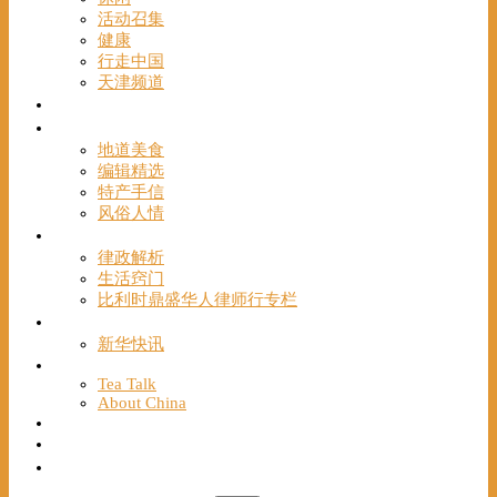
活动召集
健康
行走中国
天津频道
视频
一路风情
地道美食
编辑精选
特产手信
风俗人情
帮手
律政解析
生活窍门
比利时鼎盛华人律师行专栏
海聚推荐
新华快讯
English
Tea Talk
About China
Français
Chinese Bridge（汉语桥）
我们