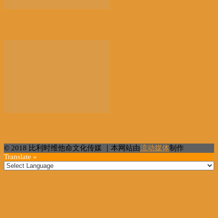
德国社民党赢得大选丨国际热点速递
俄外长:望美承诺不用武力改造他国丨国际热点速递
© 2018 比利时维他命文化传媒 ｜本网站由
流动媒体
制作
Translate »