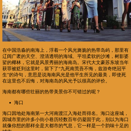
在中国浩淼的南海上，浮着一个风光旖旎的热带岛屿，那里有
辽阔广袤的天空、澄清透明的海域、平坦柔软的沙滩，树影婆
娑的椰林，它就是风景秀丽的海南岛。宋代大文豪苏东坡当年
获罪被贬到这里时，留下了“九死南荒吾不悔，兹游奇绝冠平
生”的诗句，意思是说海南风光是他平生所见的最美，即使死
在这里也不后悔，对海南岛的风光予以很高的评价。
海南都有哪些壮丽的热带美景你不可错过的呢？
海口
海口因地处海南第一大河南渡江入海处而得名。海口这座城，
因城市里的许多小街小巷历经数百年仍凝固于此，别以为海口
就像你想的那样全是大都市的气息，它一样是一个韵味十足的