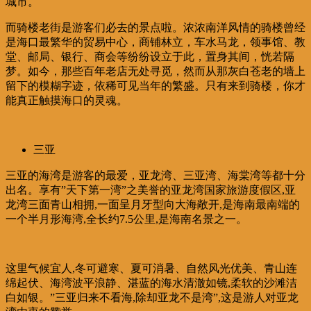
城市。
而骑楼老街是游客们必去的景点啦。浓浓南洋风情的骑楼曾经
是海口最繁华的贸易中心，商铺林立，车水马龙，领事馆、教
堂、邮局、银行、商会等纷纷设立于此，置身其间，恍若隔
梦。如今，那些百年老店无处寻觅，然而从那灰白苍老的墙上
留下的模糊字迹，依稀可见当年的繁盛。只有来到骑楼，你才
能真正触摸海口的灵魂。
三亚
三亚的海湾是游客的最爱，亚龙湾、三亚湾、海棠湾等都十分
出名。享有”天下第一湾”之美誉的亚龙湾国家旅游度假区,亚
龙湾三面青山相拥,一面呈月牙型向大海敞开,是海南最南端的
一个半月形海湾,全长约7.5公里,是海南名景之一。
这里气候宜人,冬可避寒、夏可消暑、自然风光优美、青山连
绵起伏、海湾波平浪静、湛蓝的海水清澈如镜,柔软的沙滩洁
白如银。”三亚归来不看海,除却亚龙不是湾”,这是游人对亚龙