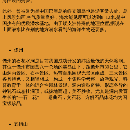
湾由衷的赞誉。
此外，曾被誉为是中国巴厘岛的蜈支洲岛也是游客常去处。岛
上风景如画,空气质量良好，海水能见度可以达到8–12米,是中
国少有的优质潜水基地。由于蜈支洲特殊的地理位置,据说在
上面潜水比在别的地方潜水看到的海洋生物还要多。
儋州
儋州的石花水洞是目前我国成功开发的纬度最低的天然溶洞。
其位于儋州市国营八一总场的英岛山下，距儋州市30公里，它
由洞内景区、石林景区、热带百果园观光景区组成。三大景区
各具特色，又相辅相成，构成一个集科学考察、旅游观光、科
普教育于一体的综合性园林景观。洞内造型奇特、形态各异的
钟乳石或悬挂洞顶，或拔地而起，美不胜收。尤其是洞内发育
生长的“一石二花”——卷曲石，文石花，方解石晶体花均为国
宝级珍品。
五指山