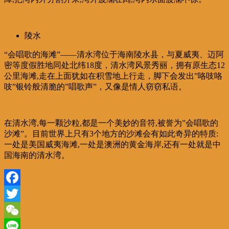
陵水
“会唱歌的海滩”——清水湾位于海南陵水县，与夏威夷、迈阿
密等度假胜地同处北纬18度，清水湾风景秀丽，拥有原生态12
公里海滩,走在上面犹如在积雪地上行走，脚下会发出”咯吱咯
吱”银铃般清脆的”唱歌声”，又像是情人窃窃私语。
在清水湾,每一颗沙粒,都是一个美妙的音符,被誉为”会唱歌的
沙滩”。目前世界上只有3个地方的沙滩会有如此奇异的特质:
一处是美国威夷海滩,一处是澳洲的黄金海岸,还有一处就是中
国海南的清水湾。
Facebook
Twitter
WeChat