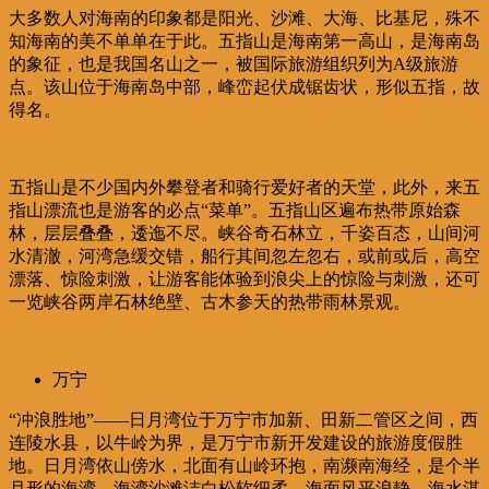
大多数人对海南的印象都是阳光、沙滩、大海、比基尼，殊不
知海南的美不单单在于此。五指山是海南第一高山，是海南岛
的象征，也是我国名山之一，被国际旅游组织列为A级旅游
点。该山位于海南岛中部，峰峦起伏成锯齿状，形似五指，故
得名。
五指山是不少国内外攀登者和骑行爱好者的天堂，此外，来五
指山漂流也是游客的必点“菜单”。五指山区遍布热带原始森
林，层层叠叠，逶迤不尽。峡谷奇石林立，千姿百态，山间河
水清澈，河湾急缓交错，船行其间忽左忽右，或前或后，高空
漂落、惊险刺激，让游客能体验到浪尖上的惊险与刺激，还可
一览峡谷两岸石林绝壁、古木参天的热带雨林景观。
万宁
“冲浪胜地”——日月湾位于万宁市加新、田新二管区之间，西
连陵水县，以牛岭为界，是万宁市新开发建设的旅游度假胜
地。日月湾依山傍水，北面有山岭环抱，南濒南海经，是个半
月形的海湾，海湾沙滩洁白松软细柔，海面风平浪静，海水湛