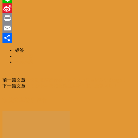
Line
Sina
Weibo
Print
Email
分
标签
名胜古迹
享
一路风情
前一篇文章
夏天到海南玩什么？这个水上乐园绝对让你high！
下一篇文章
想去探索神秘的亚特兰蒂斯？去三亚就可以！
相关文章
更多作者