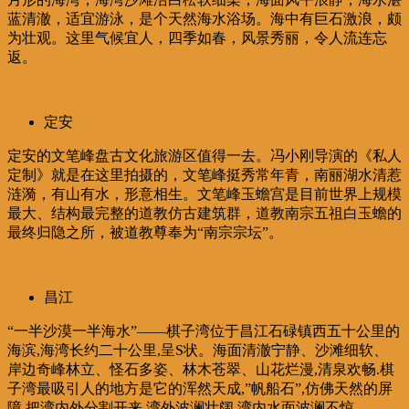
蓝清澈，适宜游泳，是个天然海水浴场。海中有巨石激浪，颇
为壮观。这里气候宜人，四季如春，风景秀丽，令人流连忘
返。
定安
定安的文笔峰盘古文化旅游区值得一去。冯小刚导演的《私人
定制》就是在这里拍摄的，文笔峰挺秀常年青，南丽湖水清惹
涟漪，有山有水，形意相生。文笔峰玉蟾宫是目前世界上规模
最大、结构最完整的道教仿古建筑群，道教南宗五祖白玉蟾的
最终归隐之所，被道教尊奉为“南宗宗坛”。
昌江
“一半沙漠一半海水”——棋子湾位于昌江石碌镇西五十公里的
海滨,海湾长约二十公里,呈S状。海面清澈宁静、沙滩细软、
岸边奇峰林立、怪石多姿、林木苍翠、山花烂漫,清泉欢畅.棋
子湾最吸引人的地方是它的浑然天成,”帆船石”,仿佛天然的屏
障,把湾内外分割开来,湾外波澜壮阔,湾内水面波澜不惊。