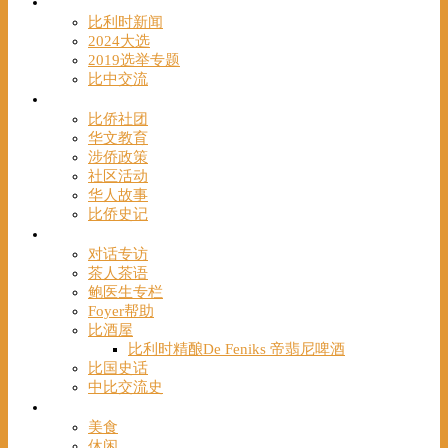
时事
比利时新闻
2024大选
2019选举专题
比中交流
华人
比侨社团
华文教育
涉侨政策
社区活动
华人故事
比侨史记
观点
对话专访
茶人茶语
鲍医生专栏
Foyer帮助
比酒屋
比利时精酿De Feniks 帝翡尼啤酒
比国史话
中比交流史
发现
美食
休闲