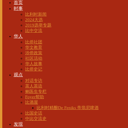
首页
时事
比利时新闻
2024大选
2019选举专题
比中交流
华人
比侨社团
华文教育
涉侨政策
社区活动
华人故事
比侨史记
观点
对话专访
茶人茶语
鲍医生专栏
Foyer帮助
比酒屋
比利时精酿De Feniks 帝翡尼啤酒
比国史话
中比交流史
发现