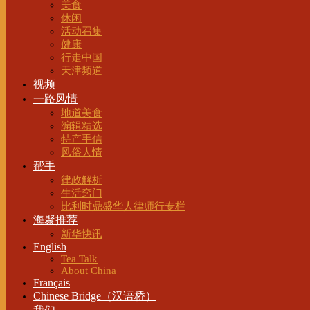
美食
休闲
活动召集
健康
行走中国
天津频道
视频
一路风情
地道美食
编辑精选
特产手信
风俗人情
帮手
律政解析
生活窍门
比利时鼎盛华人律师行专栏
海聚推荐
新华快讯
English
Tea Talk
About China
Français
Chinese Bridge（汉语桥）