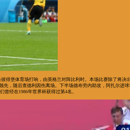
夺战在圣彼得堡体育场打响，由英格兰对阵比利时。本场比赛除了将
领先，随后查德利因伤离场。下半场德布劳内助攻，阿扎尔进球将比
曾经在1986年世界杯获得过第4名。