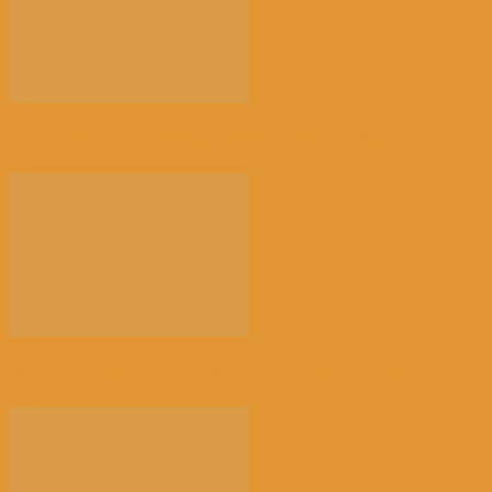
文昌市第三届国庆旅游乐购嘉年华活动即将开启
岸田文雄当选日本自民党总裁丨国际热点速递