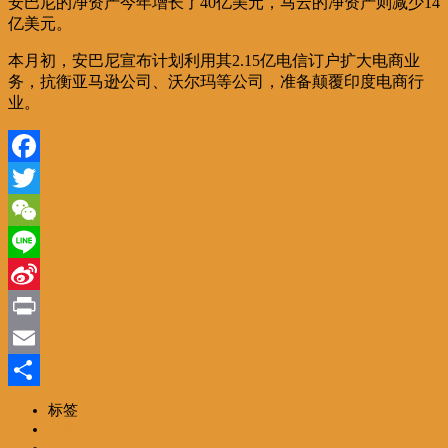
安巴尼的净资产今年增长了40亿美元，马云的净资产则减少14
亿美元。
本月初，安巴尼宣布计划利用其2.15亿电信订户扩大电商业
务，抗衡亚马逊公司、沃尔玛等公司，准备颠覆印度电商行
业。
Facebook
Twitter
WeChat
Line
Sina
Weibo
Print
Email
分
标签
一路风情
享
编辑精选