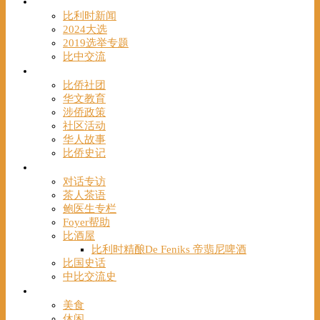
时事
比利时新闻
2024大选
2019选举专题
比中交流
华人
比侨社团
华文教育
涉侨政策
社区活动
华人故事
比侨史记
观点
对话专访
茶人茶语
鲍医生专栏
Foyer帮助
比酒屋
比利时精酿De Feniks 帝翡尼啤酒
比国史话
中比交流史
发现
美食
休闲