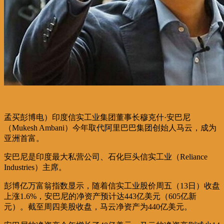
孟买彭博电）印度信实工业集团董事长穆克什·安巴尼
（Mukesh Ambani）今年取代阿里巴巴集团创始人马云，成为
亚洲首富。
安巴尼是印度最大私营公司、石化巨头信实工业（Reliance
Industries）主席。
彭博亿万富翁指数显示，随着信实工业股价周五（13日）收盘
上涨1.6%，安巴尼的净资产预计达443亿美元（605亿新
元）。截至周四美股收盘，马云净资产为440亿美元。