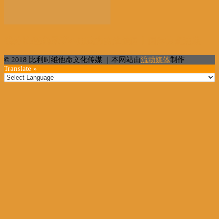
俄外长:望美承诺不用武力改造他国丨国际热点速递
© 2018 比利时维他命文化传媒 ｜本网站由
流动媒体
制作
Translate »