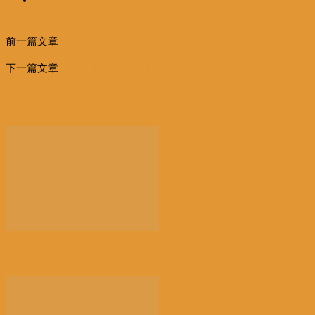
前一篇文章
我们赢了：比利时2：0战胜英格兰 创造历史 首夺世界
杯季军！
下一篇文章
快看，海南的天空有“奇怪”的东西！
相关文章
更多作者
北京冬奥会不面向境外观众售票丨国际热点速递