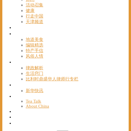
活动召集
健康
行走中国
天津频道
视频
一路风情
地道美食
编辑精选
特产手信
风俗人情
帮手
律政解析
生活窍门
比利时鼎盛华人律师行专栏
海聚推荐
新华快讯
English
Tea Talk
About China
Français
Chinese Bridge（汉语桥）
我们