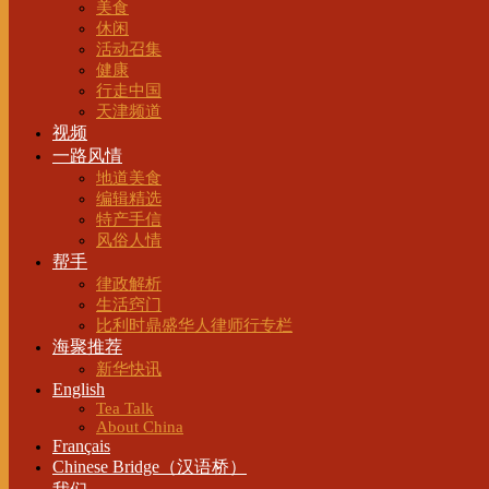
美食
休闲
活动召集
健康
行走中国
天津频道
视频
一路风情
地道美食
编辑精选
特产手信
风俗人情
帮手
律政解析
生活窍门
比利时鼎盛华人律师行专栏
海聚推荐
新华快讯
English
Tea Talk
About China
Français
Chinese Bridge（汉语桥）