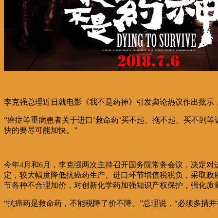
李克强总理近日就电影《我不是药神》引发舆论热议作出批示
“癌症等重病患者关于进口‘救命药’买不起、拖不起、买不到
快的要尽可能加快。”
今年4月和6月，李克强两次主持召开国务院常务会议，决定
定，较大幅度降低抗癌药生产、进口环节增值税税负，采取政
节各种不合理加价，对创新化学药加强知识产权保护，强化质
“抗癌药是救命药，不能税降了价不降。”总理说，“必须多措