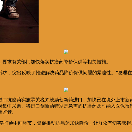
，要求有关部门加快落实抗癌药降价保供等相关措施。
等诉求，突出反映了推进解决药品降价保供问题的紧迫性。”总理
对进口抗癌药实施零关税并鼓励创新药进口，加快已在境外上市新
府集中采购、将进口创新药特别是急需的抗癌药及时纳入医保报
量监管。
并举打通中间环节，督促推动抗癌药加快降价，让群众有切实获得