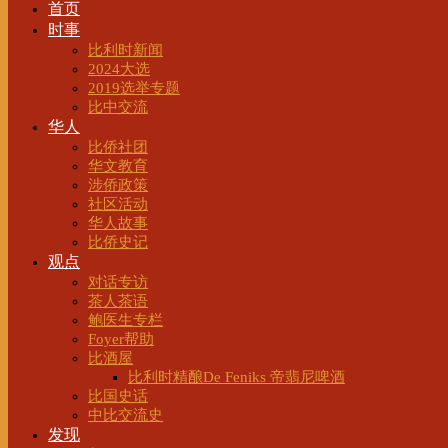
首页
时事
比利时新闻
2024大选
2019选举专题
比中交流
华人
比侨社团
华文教育
涉侨政策
社区活动
华人故事
比侨史记
观点
对话专访
茶人茶语
鲍医生专栏
Foyer帮助
比酒屋
比利时精酿De Feniks 帝翡尼啤酒
比国史话
中比交流史
发现