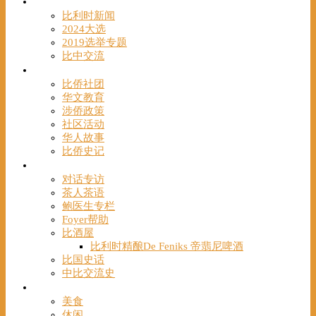
时事
比利时新闻
2024大选
2019选举专题
比中交流
华人
比侨社团
华文教育
涉侨政策
社区活动
华人故事
比侨史记
观点
对话专访
茶人茶语
鲍医生专栏
Foyer帮助
比酒屋
比利时精酿De Feniks 帝翡尼啤酒
比国史话
中比交流史
发现
美食
休闲