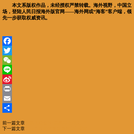
本文系版权作品，未经授权严禁转载。海外视野，中国立
场，登陆人民日报海外版官网——海外网或“海客”客户端，领
先一步获取权威资讯。
Facebook
Twitter
WeChat
Line
Sina
Weibo
Print
Email
分
前一篇文章
贸易战能否“让美国再次伟大”？
享
下一篇文章
美方言而无信导致谈判大门关闭