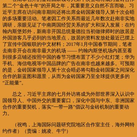
第二个“金色十年”的开局之年，其重要意义自然不言而喻。习
近平主席在访问南非期间还将出席金砖国家领导人第十次会晤
的多场重要活动。笔者因工作关系而最近几年数次赴南非实地
调研，亲眼见证了中南两国经贸关系的扩大和深入发展：在约
翰内斯堡郊外，新南非开国总统曼德拉当初做律师时的故居是
外国游客几乎必到的当地景点，故居的资料发放处最近已摆上
了宣传中国银联的中文材料；2017年1月中国春节期间，笔者
去南非开会在南非最大的机场 —— 约翰内斯堡机场内甚至看
到很多店铺还按照中国的春节习惯布置了不少小红灯笼；华为
手机、海信电视等中国品牌的广告在南非也越来越多。可预期
的是，金砖国家领导人第十次会晤必将勾勒金砖国家之间深化
合作的新蓝图和愿景，从而为金砖国家乃至全球提供更多的
“正能量”。
总之，习近平主席的七月外访将成为外部世界深入认识中
国领导人、中国外交的重要窗口，深化中国与中东、非洲国家
合作的重要契机，落实“一带一路”倡议与金砖机制的重要动
力。
（祝鸣，上海国际问题研究院地区合作室主任，海外网特
约作者）（责编：姚凌、牛宁）