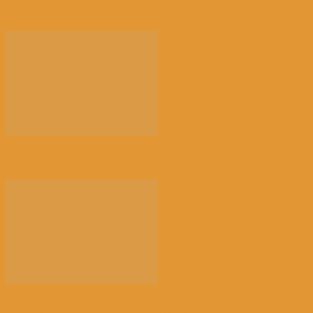
荠菜，早春的隐语 | 江花
以新技术赋能讲好新时代中国故事
“百万英才智在广州”活动在穗启幕