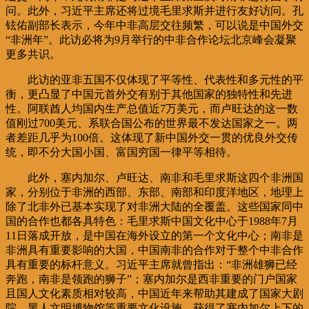
问。此外，习近平主席还将过境毛里求斯并进行友好访问。孔
铉佑副部长表示，今年中非高层交往频繁，可以说是中国外交
“非洲年”。此访必将为9月举行的中非合作论坛北京峰会凝聚
更多共识。
此访的亚非五国不仅体现了平等性、代表性和多元性的平
衡，更凸显了中国元首外交有别于其他国家的独特性和先进
性。阿联酋人均国内生产总值近7万美元，而卢旺达的这一数
值刚过700美元、系联合国公布的世界最不发达国家之一。两
者差距几乎为100倍。这体现了新中国外交一贯的优良外交传
统，即不分大国小国、富国穷国一律平等相待。
此外，塞内加尔、卢旺达、南非和毛里求斯这四个非洲国
家，分别位于非洲的西部、东部、南部和印度洋地区，地理上
除了北非外已基本实现了对非洲大陆的全覆盖。这些国家同中
国的合作也都各具特色：毛里求斯中国文化中心于1988年7月
11日落成开放，是中国在海外设立的第一个文化中心；南非是
非洲具有重要影响的大国，中国南非的合作对于整个中非合作
具有重要的标杆意义。习近平主席就曾指出：“非洲雄狮已经
奔跑，南非是领跑的狮子”；塞内加尔是西非重要的门户国家
且国人文化素质相对较高，中国近年来帮助其建成了国家大剧
院、黑人文明博物馆等重要文化设施，获得了塞内加尔上下的