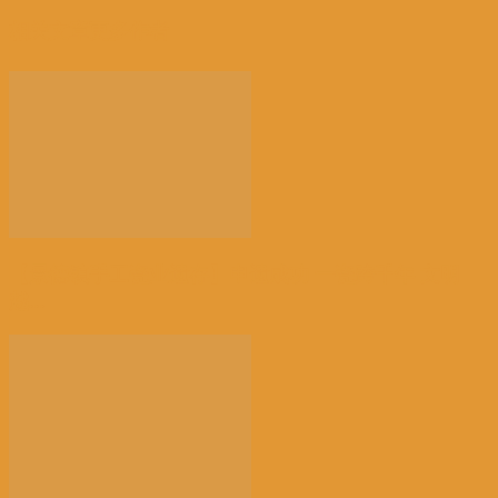
相关文章
更多作者
【景德镇手工瓷业遗存】申遗成功 一瓷跨千年 文明
越...