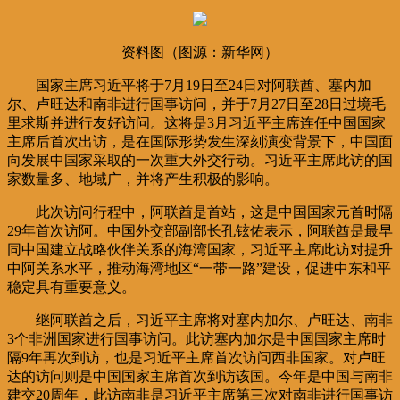
资料图（图源：新华网）
国家主席习近平将于7月19日至24日对阿联酋、塞内加
尔、卢旺达和南非进行国事访问，并于7月27日至28日过境毛
里求斯并进行友好访问。这将是3月习近平主席连任中国国家
主席后首次出访，是在国际形势发生深刻演变背景下，中国面
向发展中国家采取的一次重大外交行动。习近平主席此访的国
家数量多、地域广，并将产生积极的影响。
此次访问行程中，阿联酋是首站，这是中国国家元首时隔
29年首次访阿。中国外交部副部长孔铉佑表示，阿联酋是最早
同中国建立战略伙伴关系的海湾国家，习近平主席此访对提升
中阿关系水平，推动海湾地区“一带一路”建设，促进中东和平
稳定具有重要意义。
继阿联酋之后，习近平主席将对塞内加尔、卢旺达、南非
3个非洲国家进行国事访问。此访塞内加尔是中国国家主席时
隔9年再次到访，也是习近平主席首次访问西非国家。对卢旺
达的访问则是中国国家主席首次到访该国。今年是中国与南非
建交20周年，此访南非是习近平主席第三次对南非进行国事访