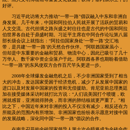
好评。
习近平此访将大力推动“一带一路”倡议融入中东和非洲自
身发展。几千年来，中国和阿拉伯人民就开展了活跃的贸易和
人文交流。古代丝绸之路兴盛之时往往也是古代的中国和阿拉
伯世界各自处于鼎盛时期。习近平主席在中阿合作论坛第八届
部长级会议上就指出：“阿拉伯国家身处‘一带一路’交汇地
带，是共建‘一带一路’的天然合作伙伴。”阿联酋国家虽小，
但却是中东重要的金融和贸易、物流中心，因此已吸引了几十
万华人、数千家中资企业落户于此。阿联酋各界也期盼着借助
“一带一路”的东风使双方合作百尺竿头更进一步。
2008年全球爆发金融危机之后，不少非洲国家受到了相当
大的冲击，发达国家受困于经济危机，减少了从发展中国家的
进口以及对发展中国家的投资和无偿援助。肯尼亚前总理奥廷
加在接受媒体采访时就打比方说：“人们说美国打个喷嚏，欧
洲就感冒，亚洲就得肺炎，而非洲的肺结核就更严重了。”相
比之下，中国近年来对非洲的投入不仅没有减少，相反还在力
所能及的范围内有所增加。非洲国家也纷纷表示愿意对接中国
的发展战略，深化同中国“一带一路”倡议的合作。
在南非召开的金砖国家领导人第十次会晤将成为金砖合作