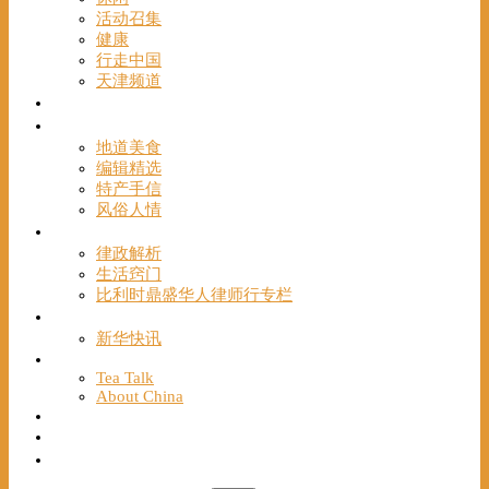
活动召集
健康
行走中国
天津频道
视频
一路风情
地道美食
编辑精选
特产手信
风俗人情
帮手
律政解析
生活窍门
比利时鼎盛华人律师行专栏
海聚推荐
新华快讯
English
Tea Talk
About China
Français
Chinese Bridge（汉语桥）
我们