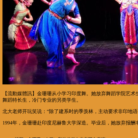
【流動媒體訊】金珊珊从小学习印度舞。她放弃舞蹈学院艺术
舞蹈特长生，冷门专业的另类学生。
北大老师开玩笑说：
“
除了建系时的季羡林，主动要求非印地语
1994
年，金珊珊赴印度尼赫鲁大学深造。毕业后，她放弃报酬