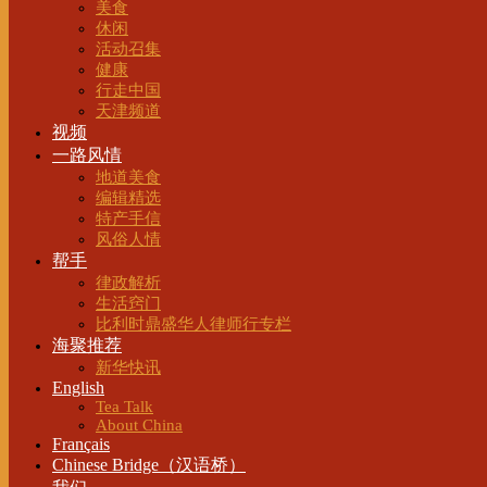
美食
休闲
活动召集
健康
行走中国
天津频道
视频
一路风情
地道美食
编辑精选
特产手信
风俗人情
帮手
律政解析
生活窍门
比利时鼎盛华人律师行专栏
海聚推荐
新华快讯
English
Tea Talk
About China
Français
Chinese Bridge（汉语桥）