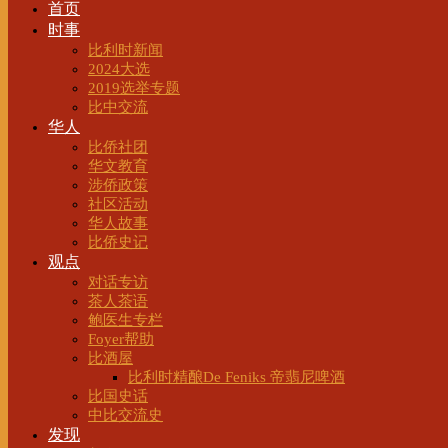
首页
时事
比利时新闻
2024大选
2019选举专题
比中交流
华人
比侨社团
华文教育
涉侨政策
社区活动
华人故事
比侨史记
观点
对话专访
茶人茶语
鲍医生专栏
Foyer帮助
比酒屋
比利时精酿De Feniks 帝翡尼啤酒
比国史话
中比交流史
发现