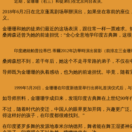
近期，金珊珊（右三）和徒弟们在北京同台表演。
2018年6月2日在北京蓬蒿剧场舉辦演出，如果坐在靠前的
义。
金珊珊和她的徒弟们最近的这场表演，跟往常一样一票难求。
桑姆森还曾为她的前途担忧：
“
全心全意地学印度古典舞，这很
印度總統帕普拉蒂巴.蒂爾2012年訪華時演出留影（前排左三金珊
桑姆森想不到，若干年后，她这个不走寻常路的弟子，不仅在
导师既为金珊珊的执着感动，也为她的前途担忧。毕竟，随着
1999年5月20日，金珊珊在印度新德里举行出师礼首演仪式后，
如导师所料，金珊珊学成归来，发现印度古典舞在上世纪
90
年
不过，随着时代的变迁，中国人的眼界更加开阔，兴趣更广泛
得这样好的孩子，在印度都很难找到。
”
在印度婆罗多舞的发源地泰米尔纳德邦，舞者能在舞王湿婆神