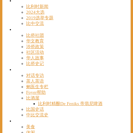
时事
比利时新闻
2024大选
2019选举专题
比中交流
华人
比侨社团
华文教育
涉侨政策
社区活动
华人故事
比侨史记
观点
对话专访
茶人茶语
鲍医生专栏
Foyer帮助
比酒屋
比利时精酿De Feniks 帝翡尼啤酒
比国史话
中比交流史
发现
美食
休闲