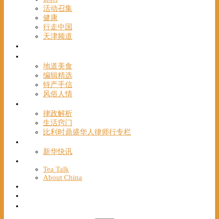
活动召集
健康
行走中国
天津频道
视频
一路风情
地道美食
编辑精选
特产手信
风俗人情
帮手
律政解析
生活窍门
比利时鼎盛华人律师行专栏
海聚推荐
新华快讯
English
Tea Talk
About China
Français
Chinese Bridge（汉语桥）
我们