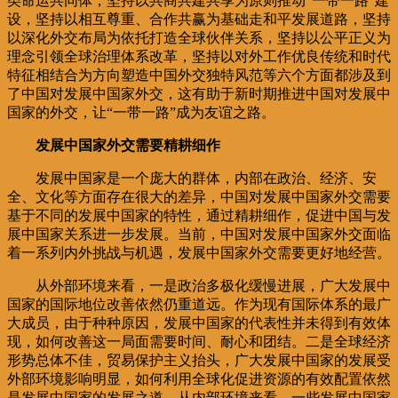
类命运共同体，坚持以共商共建共享为原则推动“一带一路”建
设，坚持以相互尊重、合作共赢为基础走和平发展道路，坚持
以深化外交布局为依托打造全球伙伴关系，坚持以公平正义为
理念引领全球治理体系改革，坚持以对外工作优良传统和时代
特征相结合为方向塑造中国外交独特风范等六个方面都涉及到
了中国对发展中国家外交，这有助于新时期推进中国对发展中
国家的外交，让“一带一路”成为友谊之路。
发展中国家外交需要精耕细作
发展中国家是一个庞大的群体，内部在政治、经济、安
全、文化等方面存在很大的差异，中国对发展中国家外交需要
基于不同的发展中国家的特性，通过精耕细作，促进中国与发
展中国家关系进一步发展。当前，中国对发展中国家外交面临
着一系列内外挑战与机遇，发展中国家外交需要更好地经营。
从外部环境来看，一是政治多极化缓慢进展，广大发展中
国家的国际地位改善依然仍重道远。作为现有国际体系的最广
大成员，由于种种原因，发展中国家的代表性并未得到有效体
现，如何改善这一局面需要时间、耐心和团结。二是全球经济
形势总体不佳，贸易保护主义抬头，广大发展中国家的发展受
外部环境影响明显，如何利用全球化促进资源的有效配置依然
是发展中国家的发展之道。从内部环境来看，一些发展中国家