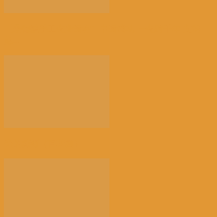
【景德镇手工瓷业遗存】申遗成功 一瓷跨千年 文明
越...
光的骤雨（百花园）