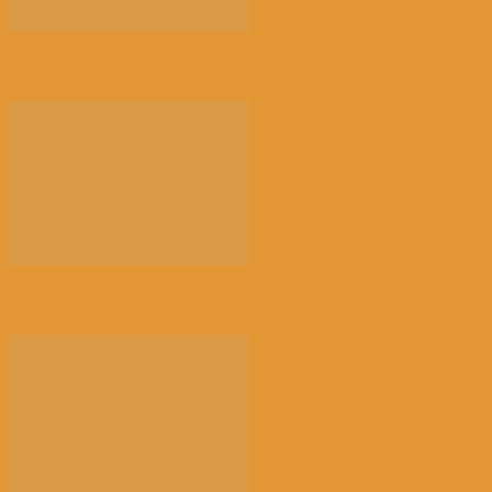
来消博会，感受消费新风向
荠菜，早春的隐语 | 江花