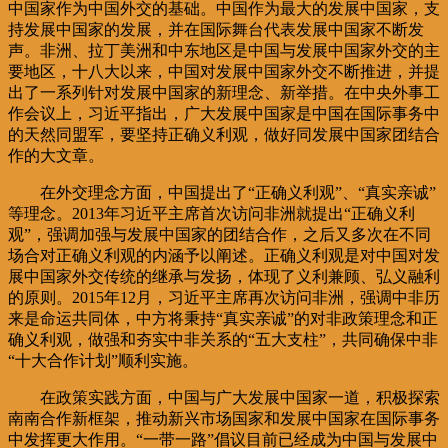
中国家作为中国外交的基础。中国作为最大的发展中国家，支
持发展中国家的发展，并在国际舞台代表发展中国家不断发
声。非洲、拉丁美洲和中东地区是中国与发展中国家外交的主
要地区，十八大以来，中国对发展中国家外交不断推进，并提
出了一系列针对发展中国家的新理念、新举措。在中央外事工
作会议上，习近平指出，广大发展中国家是中国在国际事务中
的天然同盟军，要坚持正确义利观，做好同发展中国家团结合
作的大文章。
在外交理念方面，中国提出了“正确义利观”、“真实亲诚”
等理念。2013年习近平主席首次访问非洲就提出“正确义利
观”，强调加强与发展中国家的团结合作，之后又多次在不同
场合对正确义利观的内涵予以阐述。正确义利观是对中国对发
展中国家外交传统的继承与发扬，体现了义利兼顾、弘义融利
的原则。2015年12月，习近平主席再次访问非洲，强调中非历
来是命运共同体，中方将秉持“真实亲诚”的对非政策理念和正
确义利观，做强和夯实中非关系的“五大支柱”，共同确保中非
“十大合作计划”顺利实施。
在政策实践方面，中国与广大发展中国家一道，积极探索
南南合作新框架，推动新兴市场国家和发展中国家在国际事务
中发挥更大作用。“一带一路”倡议目前已经成为中国与发展中