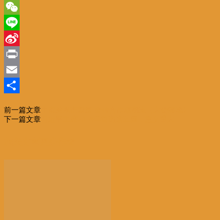
Twitter
WeChat
Line
Sina
Weibo
Print
Email
分
前一篇文章
中南关系谱新篇 金砖合作顺潮流（大使随笔）
享
下一篇文章
习近平主席2018年首访这五国，意义重大
相关文章
更多作者