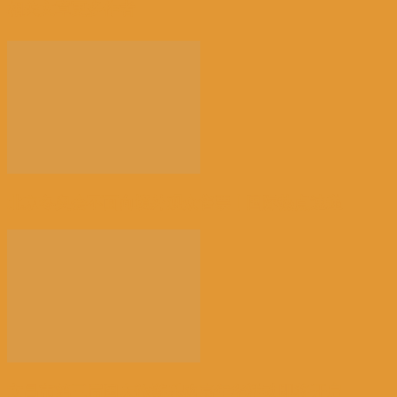
相关文章
更多作者
北京冬奥会不面向境外观众售票丨国际热点速递
文昌市第三届国庆旅游乐购嘉年华活动即将开启