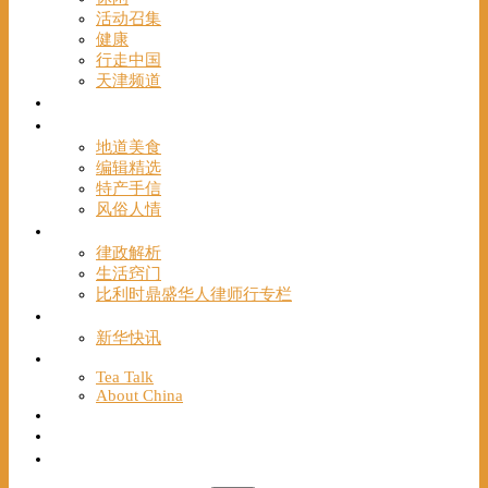
活动召集
健康
行走中国
天津频道
视频
一路风情
地道美食
编辑精选
特产手信
风俗人情
帮手
律政解析
生活窍门
比利时鼎盛华人律师行专栏
海聚推荐
新华快讯
English
Tea Talk
About China
Français
Chinese Bridge（汉语桥）
我们