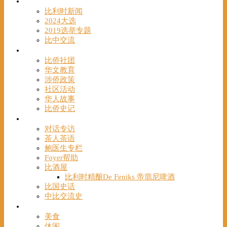
时事
比利时新闻
2024大选
2019选举专题
比中交流
华人
比侨社团
华文教育
涉侨政策
社区活动
华人故事
比侨史记
观点
对话专访
茶人茶语
鲍医生专栏
Foyer帮助
比酒屋
比利时精酿De Feniks 帝翡尼啤酒
比国史话
中比交流史
发现
美食
休闲