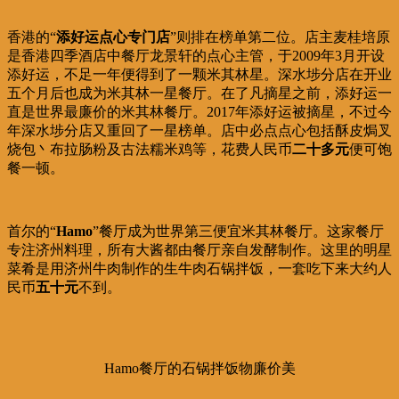
香港的“
添好运点心专门店
”则排在榜单第二位。店主麦桂培原
是香港四季酒店中餐厅龙景轩的点心主管，于2009年3月开设
添好运，不足一年便得到了一颗米其林星。深水埗分店在开业
五个月后也成为米其林一星餐厅。在了凡摘星之前，添好运一
直是世界最廉价的米其林餐厅。2017年添好运被摘星，不过今
年深水埗分店又重回了一星榜单。店中必点点心包括酥皮焗叉
烧包丶布拉肠粉及古法糯米鸡等，花费人民币
二十多元
便可饱
餐一顿。
首尔的“
Hamo
”餐厅成为世界第三便宜米其林餐厅。这家餐厅
专注济州料理，所有大酱都由餐厅亲自发酵制作。这里的明星
菜肴是用济州牛肉制作的生牛肉石锅拌饭，一套吃下来大约人
民币
五十元
不到。
Hamo餐厅的石锅拌饭物廉价美