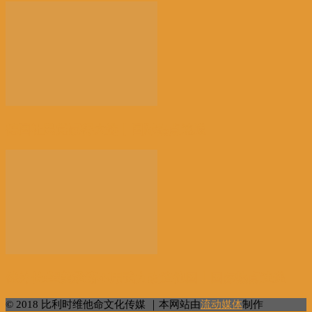
德国社民党赢得大选丨国际热点速递
俄外长:望美承诺不用武力改造他国丨国际热点速递
© 2018 比利时维他命文化传媒 ｜本网站由
流动媒体
制作