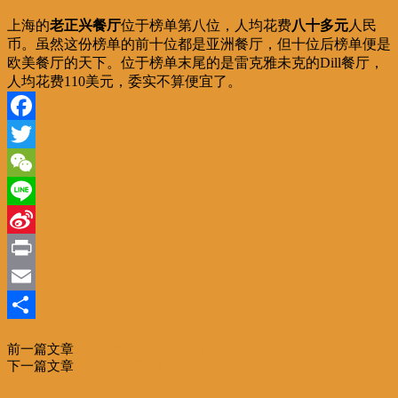
上海的
老正兴餐厅
位于榜单第八位，人均花费
八十多元
人民
币。虽然这份榜单的前十位都是亚洲餐厅，但十位后榜单便是
欧美餐厅的天下。位于榜单末尾的是雷克雅未克的Dill餐厅，
人均花费110美元，委实不算便宜了。
Facebook
Twitter
WeChat
Line
Sina
Weibo
Print
Email
分
前一篇文章
难以言喻的西班牙纪行 多维度的国度
享
下一篇文章
“老年代步车”上演“生死时速”，怎么办？