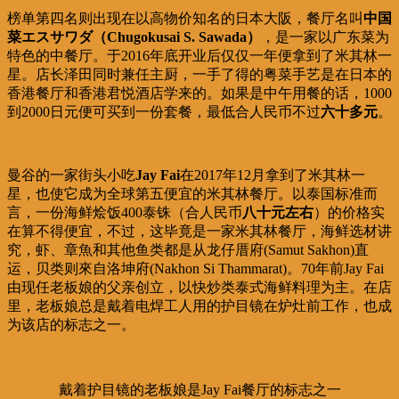
榜单第四名则出现在以高物价知名的日本大阪，餐厅名叫
中国
菜エスサワダ（Chugokusai S. Sawada）
，是一家以广东菜为
特色的中餐厅。于2016年底开业后仅仅一年便拿到了米其林一
星。店长泽田同时兼任主厨，一手了得的粤菜手艺是在日本的
香港餐厅和香港君悦酒店学来的。如果是中午用餐的话，1000
到2000日元便可买到一份套餐，最低合人民币不过
六十多元
。
曼谷的一家街头小吃
Jay Fai
在2017年12月拿到了米其林一
星，也使它成为全球第五便宜的米其林餐厅。以泰国标准而
言，一份海鲜烩饭400泰铢（合人民币
八十元左右
）的价格实
在算不得便宜，不过，这毕竟是一家米其林餐厅，海鲜选材讲
究，虾、章魚和其他鱼类都是从龙仔厝府(Samut Sakhon)直
运，贝类则來自洛坤府(Nakhon Si Thammarat)。70年前Jay Fai
由现任老板娘的父亲创立，以快炒类泰式海鲜料理为主。在店
里，老板娘总是戴着电焊工人用的护目镜在炉灶前工作，也成
为该店的标志之一。
戴着护目镜的老板娘是Jay Fai餐厅的标志之一