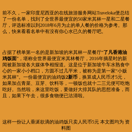
前不久，一家印度尼西亚的在线旅游服务网站Traveloka便总结
了一份名单，找到了全世界最便宜的50家米其林一星和二星餐
厅，评选标准以到2018年6月为止的单人餐的价格为参考。那
么，快来看看名单中有没有你心水已久的餐厅吧。
占据了榜单第一名的是新加坡的米其林一星餐厅“
了凡香港油
鸡饭面
”，堪称全世界最便宜米其林餐厅，2016年摘星时的新
闻被新加坡各大媒体争相报道。这是位于新加坡牛车水熟食中
心的一家小小档口，方圆不过几平米，被称为是第一家“小贩
米其林”。一份最便宜的油鸡饭
2新币
，换算成人民币才5元，
如果加点青菜、豆芽、饮料等，一顿饭也就十二三元便可吃饱
吃好。当然啦，来这里吃饭，要做好大排其队的思想准备，而
且，如果下午去，很多食物便已沽清啦。
这样一份让人垂涎欲滴的油鸡饭只卖人民币5元 本文图均为 资
料图