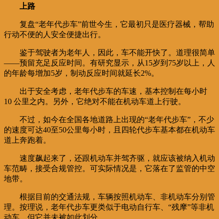
上路
复盘“老年代步车”前世今生，它最初只是医疗器械，帮助
行动不便的人安全便捷出行。
鉴于驾驶者为老年人，因此，车不能开快了。道理很简单
——预留充足反应时间。有研究显示，从15岁到75岁以上，人
的年龄每增加5岁，制动反应时间就延长2%。
出于安全考虑，老年代步车的车速，基本控制在每小时
10 公里之内。另外，它绝对不能在机动车道上行驶。
不过，如今在全国各地道路上出现的“老年代步车”，不少
的速度可达40至50公里每小时，且四轮代步车基本都在机动车
道上奔跑着。
速度飙起来了，还跟机动车并驾齐驱，就应该被纳入机动
车范畴，接受合规管控。可实际情况是，它落在了监管的中空
地带。
根据目前的交通法规，车辆按照机动车、非机动车分别管
理。按理说，老年代步车更类似于电动自行车、“残摩”等非机
动车，但它并未被如此划分。