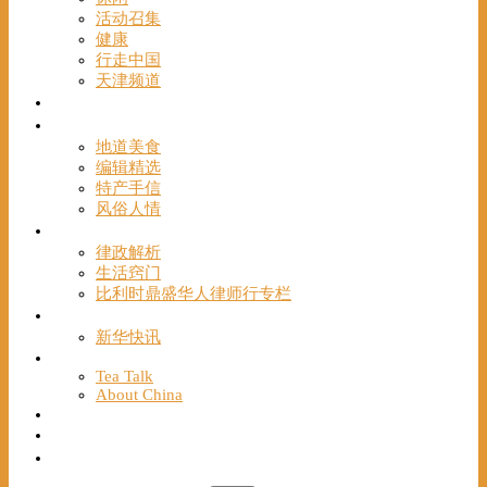
活动召集
健康
行走中国
天津频道
视频
一路风情
地道美食
编辑精选
特产手信
风俗人情
帮手
律政解析
生活窍门
比利时鼎盛华人律师行专栏
海聚推荐
新华快讯
English
Tea Talk
About China
Français
Chinese Bridge（汉语桥）
我们