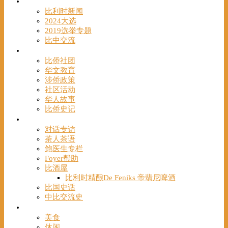
时事
比利时新闻
2024大选
2019选举专题
比中交流
华人
比侨社团
华文教育
涉侨政策
社区活动
华人故事
比侨史记
观点
对话专访
茶人茶语
鲍医生专栏
Foyer帮助
比酒屋
比利时精酿De Feniks 帝翡尼啤酒
比国史话
中比交流史
发现
美食
休闲