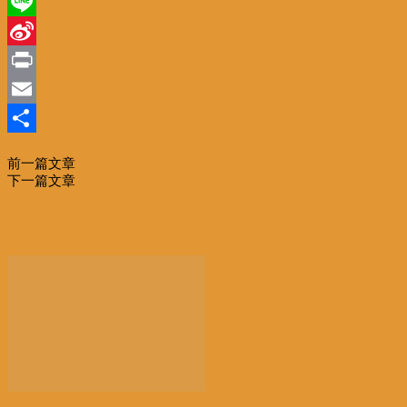
WeChat
Line
Sina
Weibo
Print
Email
分
前一篇文章
想去米其林餐厅尝鲜?也许20元就够花
享
下一篇文章
望海楼：天山南北铺展壮美画卷
相关文章
更多作者