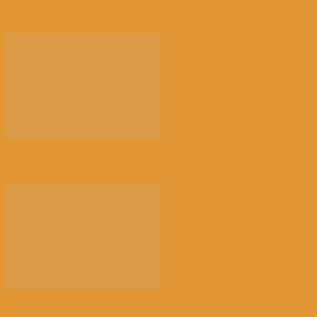
来消博会，感受消费新风向
荠菜，早春的隐语 | 江花
以新技术赋能讲好新时代中国故事