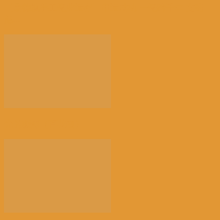
【景德镇手工瓷业遗存】申遗成功 一瓷跨千年 文明
越...
光的骤雨（百花园）