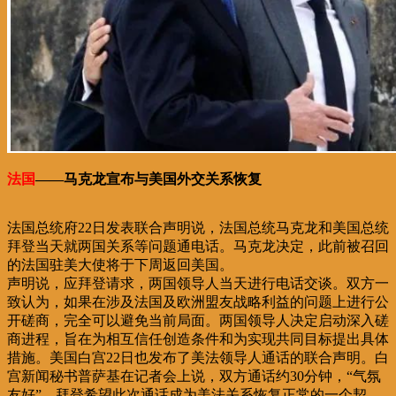
法国
——马克龙宣布与美国外交关系恢复
法国总统府22日发表联合声明说，法国总统马克龙和美国总统
拜登当天就两国关系等问题通电话。马克龙决定，此前被召回
的法国驻美大使将于下周返回美国。
声明说，应拜登请求，两国领导人当天进行电话交谈。双方一
致认为，如果在涉及法国及欧洲盟友战略利益的问题上进行公
开磋商，完全可以避免当前局面。两国领导人决定启动深入磋
商进程，旨在为相互信任创造条件和为实现共同目标提出具体
措施。美国白宫22日也发布了美法领导人通话的联合声明。白
宫新闻秘书普萨基在记者会上说，双方通话约30分钟，“气氛
友好”，拜登希望此次通话成为美法关系恢复正常的一个契