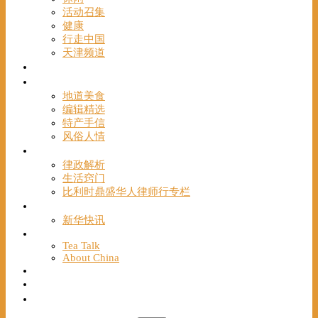
活动召集
健康
行走中国
天津频道
视频
一路风情
地道美食
编辑精选
特产手信
风俗人情
帮手
律政解析
生活窍门
比利时鼎盛华人律师行专栏
海聚推荐
新华快讯
English
Tea Talk
About China
Français
Chinese Bridge（汉语桥）
我们