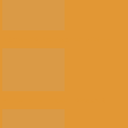
文昌市第三届国庆旅游乐购嘉年华活动即将开启
岸田文雄当选日本自民党总裁丨国际热点速递