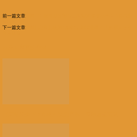
前一篇文章
法国10月起将放宽部分卫生限制 多省小学生不再强制
戴口罩
下一篇文章
法国总理和总统的“健康码”相继泄露 个人数据安全性
引发质疑
相关文章
更多作者
北京冬奥会不面向境外观众售票丨国际热点速递