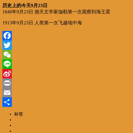
历史上的今天9月23日
1846年9月23日 德天文学家伽勒第一次观察到海王星
1913年9月23日 人类第一次飞越地中海
Facebook
Twitter
WeChat
Line
Sina
Weibo
Print
Email
分
标签
一路风情
享
编辑精选
推荐