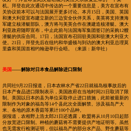
机。拜登在此次通话中传达的一个重要信息是，美方在宣布有
关协议前本可以与法国展开更多讨论。本月15日，美国、英国
和澳大利亚宣布建立新的三边安全伙伴关系，美英将支持澳海
军建立核潜艇部队，澳方将与美英合作在澳建造核潜艇。澳大
利亚政府随即宣布，中止此前与法国海军集团签订的采购12艘
潜艇的供应合同。17日，法国宣布召回驻美国和驻澳大利亚大
使。21日，拜登先后在纽约和华盛顿与到访的澳大利亚总理莫
里森和英国首相约翰逊举行会晤。（来源：新华社）
美国
——解除对日本食品解除进口限制
共同社9月22日报道，日本农林水产省22日就福岛核事故后的
日本产食品进口限制表示，美国政府在当地时间21日取消了限
制。美国以日本的县为单位采取停止进口措施，此前被最新的
限制作为对象的福岛等14个县此次全面解禁。涉及福岛产大
米、各地的原木香菇等累计100个品种。
据报道，农相野上浩太郎21日还透露，欧盟将从10月10日起部
分放宽进口限制。种植的蘑菇将不需要提供产地证明等。虽然
也无需发行检测证明，但以福岛产的部分水产品、野生蘑菇等