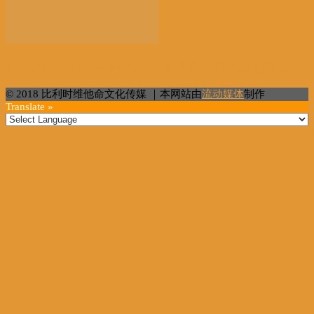
俄外长:望美承诺不用武力改造他国丨国际热点速递
© 2018 比利时维他命文化传媒 ｜本网站由
流动媒体
制作
Translate »