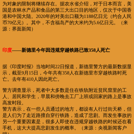
为对象的限制将继续存在。据农水省介绍，对于日本而言，美
国是农林水产品和食品的第三大出口目的地区，仅次于中国香
港和中国大陆。2020年的对美出口额为1188亿日元（约合人民
币70亿元）。其中，不含福岛产的大米约为5.6亿日元。（来
源：界面新闻）
印度
——新德里今年因违规穿越铁路已致358人死亡
据《印度时报》当地时间22日报道，新德里警方的最新数据显
示，截至9月15日，今年共有358人在新德里市穿越铁路时死
亡。去年有410人因此死亡。
警方调查显示，死者中大多数是住在铁轨附近贫民窟里的工
人、居民和学生，早晨和傍晚去工厂上班或回家的路上是事故
高发时段。
警方表示，在一些人员通过的地方，都设有人行过街天桥，但
是人们为了走近路擅自穿行铁路，造成了悲剧。而发生事故的
另一个重要因素是，很多人即使在违规穿越铁路的时候还在看
手机，这大大提高悲剧发生的概率。（来源：央视新闻客户