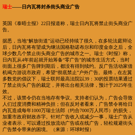
瑞士
——日内瓦将封杀街头商业广告
英国《泰晤士报》22日报道称，瑞士日内瓦将禁止街头商业广
告。
据悉，当地“解放街道”运动已经持续了很久，在多轮法庭辩论
后，日内瓦将有望成为继法国格勒诺布尔和印度金奈之后，全
球少数几个禁止街头商业广告的城市之一。瑞士《时报》称，
日内瓦从4年前起就开始筹备“零广告”的城市生活方式，当时
街面上很多广告牌到期后，都没有得到续约。反广告活动家借
机竭力游说市政府，希望“彻底禁止”户外广告。最终，在左翼
多数党的倡议下，瑞士联邦最高法院以39：30的投票结果通过
了禁止街头广告的裁定，并将出台相关法律，预计于2025年生
效。
不过，该禁令仍在当地存有争议。支持者们认为，广告会导致
人们过度消费和精神负担；但在反对者看来，广告禁令将给日
内瓦造成每年1000万瑞士法郎（约合7000万人民币）的损失，
加重市政府财政赤字。针对广告收入或减少一事，瑞士广告从
业者表示，可以通过投放流动广告或在线广告，轻松规避街头
广告禁令带来的困境。（来源：环球时报）