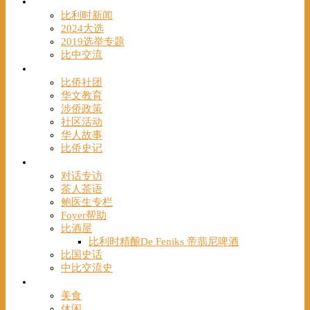
时事
比利时新闻
2024大选
2019选举专题
比中交流
华人
比侨社团
华文教育
涉侨政策
社区活动
华人故事
比侨史记
观点
对话专访
茶人茶语
鲍医生专栏
Foyer帮助
比酒屋
比利时精酿De Feniks 帝翡尼啤酒
比国史话
中比交流史
发现
美食
休闲