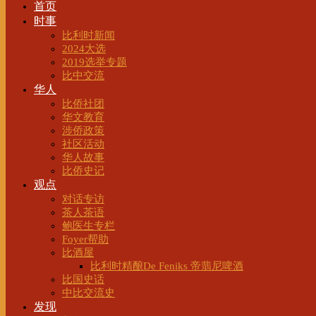
首页
时事
比利时新闻
2024大选
2019选举专题
比中交流
华人
比侨社团
华文教育
涉侨政策
社区活动
华人故事
比侨史记
观点
对话专访
茶人茶语
鲍医生专栏
Foyer帮助
比酒屋
比利时精酿De Feniks 帝翡尼啤酒
比国史话
中比交流史
发现