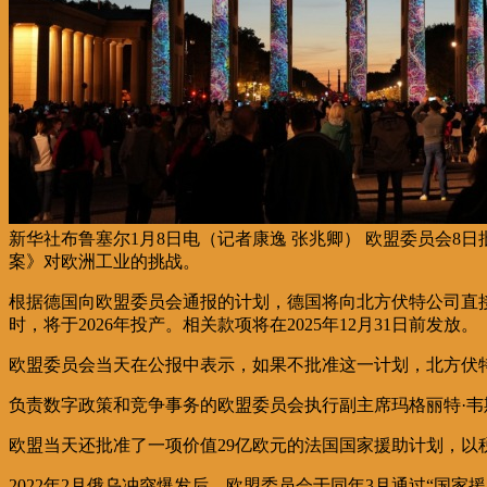
新华社布鲁塞尔1月8日电（记者康逸 张兆卿） 欧盟委员会8
案》对欧洲工业的挑战。
根据德国向欧盟委员会通报的计划，德国将向北方伏特公司直接
时，将于2026年投产。相关款项将在2025年12月31日前发放。
欧盟委员会当天在公报中表示，如果不批准这一计划，北方伏
负责数字政策和竞争事务的欧盟委员会执行副主席玛格丽特·韦
欧盟当天还批准了一项价值29亿欧元的法国国家援助计划，
2022年2月俄乌冲突爆发后，欧盟委员会于同年3月通过“国家