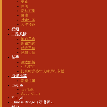
美食
休闲
活动召集
健康
行走中国
天津频道
视频
一路风情
地道美食
编辑精选
特产手信
风俗人情
帮手
律政解析
生活窍门
比利时鼎盛华人律师行专栏
海聚推荐
新华快讯
English
Tea Talk
About China
Français
Chinese Bridge（汉语桥）