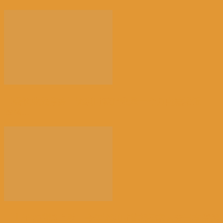
【餐饮业关停多】比利时破产数量一个月内激增近
38%...
【儿子在横滨上学】今年比利时首相携家人去日本度假