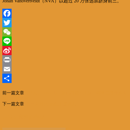
Johan Vanovertveldt（NVA）以超过 20 万张选票跻身前三。
Facebook
Twitter
WeChat
Line
Sina
Weibo
Print
Email
分
前一篇文章
【吓人】Ternat市一家四口被扣人质，绑匪强迫母亲去
享
银行开保险箱
下一篇文章
“后巨头时代”的红土接班人
相关文章
更多作者