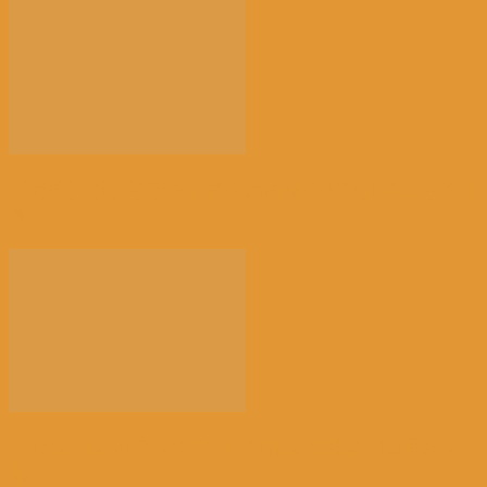
【民生】战争与干旱导致国际食品价格飙升至三年来最
高...
【社会】比利时“天体海滩”加强警力巡查，因更多人
热...