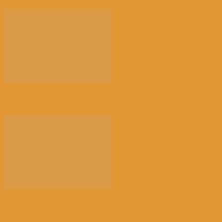
【注意】比利时南部Charleroi机场 2028...
【高温危害】比利时气象学家怒了：热死2千多人，这
正...