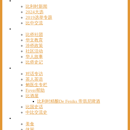
时事
比利时新闻
2024大选
2019选举专题
比中交流
华人
比侨社团
华文教育
涉侨政策
社区活动
华人故事
比侨史记
观点
对话专访
茶人茶语
鲍医生专栏
Foyer帮助
比酒屋
比利时精酿De Feniks 帝翡尼啤酒
比国史话
中比交流史
发现
美食
休闲