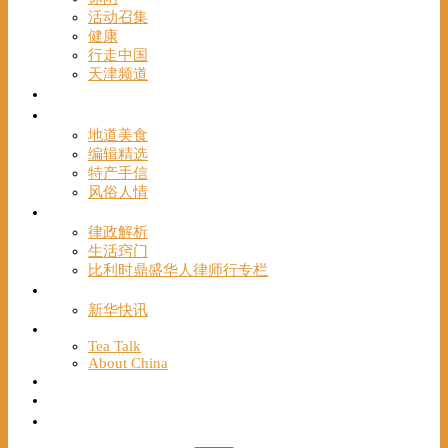
活动召集
健康
行走中国
天津频道
视频
一路风情
地道美食
编辑精选
特产手信
风俗人情
帮手
律政解析
生活窍门
比利时鼎盛华人律师行专栏
海聚推荐
新华快讯
English
Tea Talk
About China
Français
Chinese Bridge（汉语桥）
我们