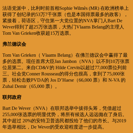
法语党派中，比利时前首相Sophie Wilmès (MR) 在欧洲榜单上
获得了创纪录的53万7千张票（也是本国得票最多的政客），
紧接着，荷语区，守住第一大党位置的NVA掌门人Bart De
Wever得到了超25万张选票，大热门Vlaams Belang的主理人
Tom Van Grieken收获超15万选票。
弗兰德议会
Tom Van Grieken（ Vlaams Belang）在佛兰德议会中赢得了最
多的选票。现任首席大臣Jan Jambon（NVA）以不到10万张票
位居第二。来自CD&V的 Hilde Crevits以超过77,000票位列前
三。社会党Conner Rousseau的得分也很高，拿到了75,000张
票，轻松击败PVDA的 Jos D’Haese（66,000 票）和 N-VA 的
Zuhal Demir（65,000 票）。
联邦政府
Bart De Wever（NVA）在联邦选举中拔得头筹，凭借超过
255,000张选票的明显优势，将所有候选人远远抛在了身后。
其中超过 20%的安特卫普选民都投给了他们的市长。与2019
年选举相比，De Wever的受欢迎程度进一步提高。