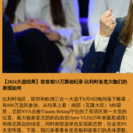
【2024大选结果】前首相53万票创纪录 比利时各党大咖们的
表现如何
比利时地区，联邦和欧洲三合一大选于6月9日晚间落下帷幕，
有800万选民参加。从结果上看：南部（瓦隆大区）MR获
胜，北部NVA击败Vlaams Belang守住的了荷语区第一大党的
位置。最大输家是北部的自由党Open VLD(25年来最差成绩）
和南北两边的绿党，同时南部选举也呈现新态势，社会党PS
失宠明显。下面，我们来看看各党党魁和政客们的具体票数。