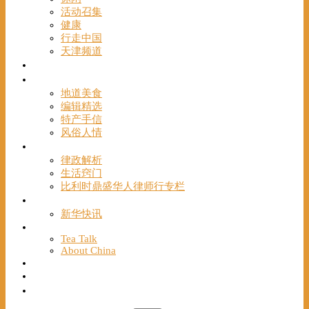
活动召集
健康
行走中国
天津频道
视频
一路风情
地道美食
编辑精选
特产手信
风俗人情
帮手
律政解析
生活窍门
比利时鼎盛华人律师行专栏
海聚推荐
新华快讯
English
Tea Talk
About China
Français
Chinese Bridge（汉语桥）
我们