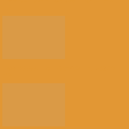
【高温危害】比利时气象学家怒了：热死2千多人，这
正...
【餐饮业关停多】比利时破产数量一个月内激增近
38%...