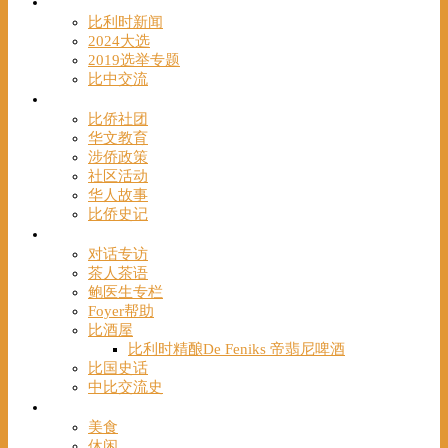
时事
比利时新闻
2024大选
2019选举专题
比中交流
华人
比侨社团
华文教育
涉侨政策
社区活动
华人故事
比侨史记
观点
对话专访
茶人茶语
鲍医生专栏
Foyer帮助
比酒屋
比利时精酿De Feniks 帝翡尼啤酒
比国史话
中比交流史
发现
美食
休闲