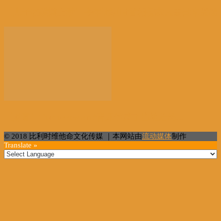
【儿子在横滨上学】今年比利时首相携家人去日本度假
【财富】Tomorrowland音乐节成了当地居民...
© 2018 比利时维他命文化传媒 ｜本网站由
流动媒体
制作
Translate »