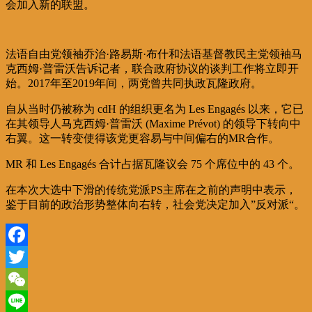
会加入新的联盟。
法语自由党领袖乔治·路易斯·布什和法语基督教民主党领袖马
克西姆·普雷沃告诉记者，联合政府协议的谈判工作将立即开
始。2017年至2019年间，两党曾共同执政瓦隆政府。
自从当时仍被称为 cdH 的组织更名为 Les Engagés 以来，它已
在其领导人马克西姆·普雷沃 (Maxime Prévot) 的领导下转向中
右翼。这一转变使得该党更容易与中间偏右的MR合作。
MR 和 Les Engagés 合计占据瓦隆议会 75 个席位中的 43 个。
在本次大选中下滑的传统党派PS主席在之前的声明中表示，
鉴于目前的政治形势整体向右转，社会党决定加入”反对派“。
Facebook
Twitter
WeChat