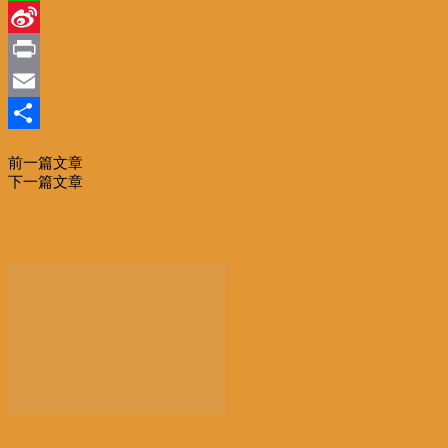
Line
Sina
Weibo
Print
Email
分
前一篇文章
欧锦赛 | E组前瞻：比利时“黄金一代”的最后一舞？
享
下一篇文章
巴黎奥运会地标性建筑正在华丽“变身”
相关文章
更多作者
【社会】比利时“天体海滩”加强警力巡查，因更多人