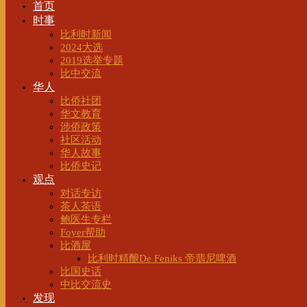
首页
时事
比利时新闻
2024大选
2019选举专题
比中交流
华人
比侨社团
华文教育
涉侨政策
社区活动
华人故事
比侨史记
观点
对话专访
茶人茶语
鲍医生专栏
Foyer帮助
比酒屋
比利时精酿De Feniks 帝翡尼啤酒
比国史话
中比交流史
发现