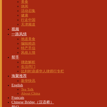
美食
休闲
活动召集
健康
行走中国
天津频道
视频
一路风情
地道美食
编辑精选
特产手信
风俗人情
帮手
律政解析
生活窍门
比利时鼎盛华人律师行专栏
海聚推荐
新华快讯
English
Tea Talk
About China
Français
Chinese Bridge（汉语桥）