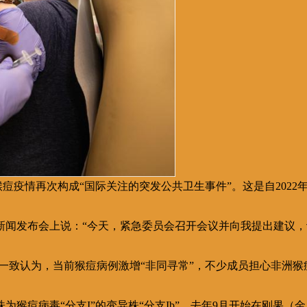
，猴痘疫情再次构成“国际关注的突发公共卫生事件”。这是自202
闻发布会上说：“今天，紧急委员会召开会议并向我提出建议，
员一致认为，当前猴痘病例激增“非同寻常”，不少成员担心非洲猴
猴痘病毒“分支I”的变异株“分支Ib”，去年9月开始在刚果