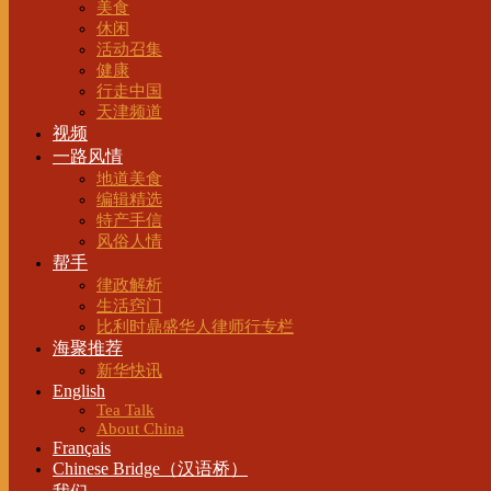
美食
休闲
活动召集
健康
行走中国
天津频道
视频
一路风情
地道美食
编辑精选
特产手信
风俗人情
帮手
律政解析
生活窍门
比利时鼎盛华人律师行专栏
海聚推荐
新华快讯
English
Tea Talk
About China
Français
Chinese Bridge（汉语桥）