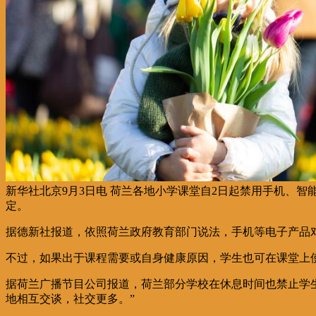
新华社北京9月3日电 荷兰各地小学课堂自2日起禁用手机、
定。
据德新社报道，依照荷兰政府教育部门说法，手机等电子产品
不过，如果出于课程需要或自身健康原因，学生也可在课堂上
据荷兰广播节目公司报道，荷兰部分学校在休息时间也禁止学
地相互交谈，社交更多。”