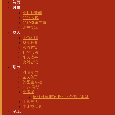
首页
时事
比利时新闻
2024大选
2019选举专题
比中交流
华人
比侨社团
华文教育
涉侨政策
社区活动
华人故事
比侨史记
观点
对话专访
茶人茶语
鲍医生专栏
Foyer帮助
比酒屋
比利时精酿De Feniks 帝翡尼啤酒
比国史话
中比交流史
发现