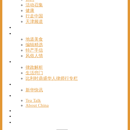
活动召集
健康
行走中国
天津频道
视频
一路风情
地道美食
编辑精选
特产手信
风俗人情
帮手
律政解析
生活窍门
比利时鼎盛华人律师行专栏
海聚推荐
新华快讯
English
Tea Talk
About China
Français
Chinese Bridge（汉语桥）
我们