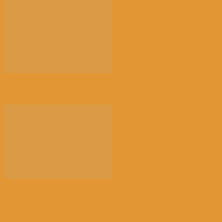
【注意】比利时南部Charleroi机场 2028...
【高温危害】比利时气象学家怒了：热死2千多人，这
正...