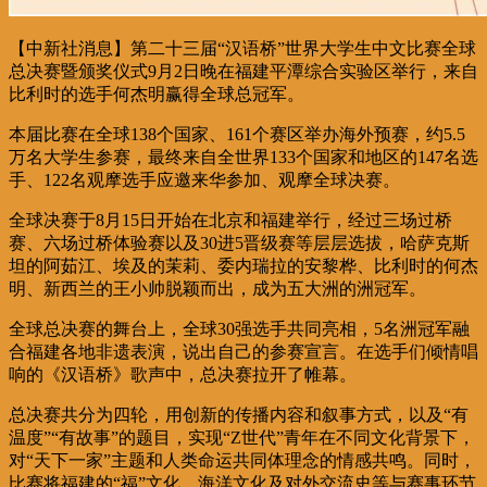
【中新社消息】第二十三届“汉语桥”世界大学生中文比赛全球
总决赛暨颁奖仪式9月2日晚在福建平潭综合实验区举行，来自
比利时的选手何杰明赢得全球总冠军。
本届比赛在全球138个国家、161个赛区举办海外预赛，约5.5
万名大学生参赛，最终来自全世界133个国家和地区的147名选
手、122名观摩选手应邀来华参加、观摩全球决赛。
全球决赛于8月15日开始在北京和福建举行，经过三场过桥
赛、六场过桥体验赛以及30进5晋级赛等层层选拔，哈萨克斯
坦的阿茹江、埃及的茉莉、委内瑞拉的安黎桦、比利时的何杰
明、新西兰的王小帅脱颖而出，成为五大洲的洲冠军。
全球总决赛的舞台上，全球30强选手共同亮相，5名洲冠军融
合福建各地非遗表演，说出自己的参赛宣言。在选手们倾情唱
响的《汉语桥》歌声中，总决赛拉开了帷幕。
总决赛共分为四轮，用创新的传播内容和叙事方式，以及“有
温度”“有故事”的题目，实现“Z世代”青年在不同文化背景下，
对“天下一家”主题和人类命运共同体理念的情感共鸣。同时，
比赛将福建的“福”文化、海洋文化及对外交流史等与赛事环节