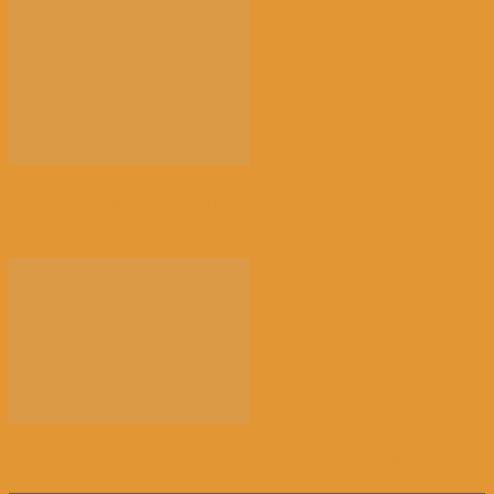
【餐饮业关停多】比利时破产数量一个月内激增近
38%...
【儿子在横滨上学】今年比利时首相携家人去日本度假