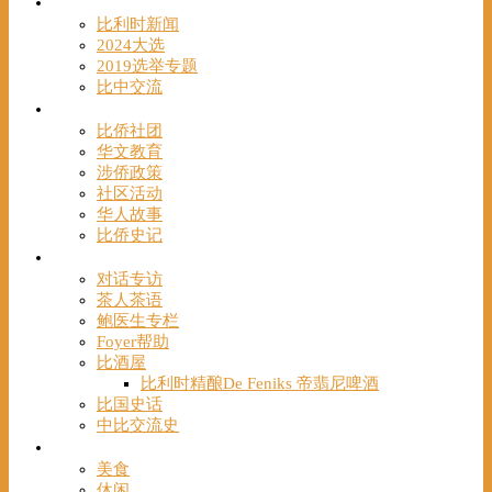
时事
比利时新闻
2024大选
2019选举专题
比中交流
华人
比侨社团
华文教育
涉侨政策
社区活动
华人故事
比侨史记
观点
对话专访
茶人茶语
鲍医生专栏
Foyer帮助
比酒屋
比利时精酿De Feniks 帝翡尼啤酒
比国史话
中比交流史
发现
美食
休闲