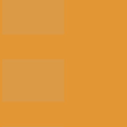
【民生】战争与干旱导致国际食品价格飙升至三年来最
高...
【社会】比利时“天体海滩”加强警力巡查，因更多人
热...