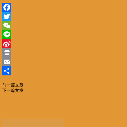
Facebook
Twitter
WeChat
Line
Sina
Weibo
Print
Email
分
前一篇文章
以色列被扣押人员死亡 美以互表“不满”
享
下一篇文章
【从恐袭老巢到欧洲文化之都】布鲁塞尔Molenbeek区
要华丽转身？
相关文章
更多作者