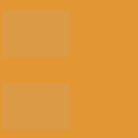
高...
【社会】比利时“天体海滩”加强警力巡查，因更多人
热...