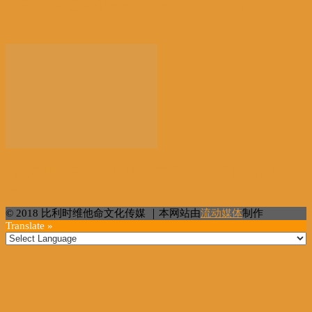
【景德镇手工瓷业遗存】申遗成功 一瓷跨千年 文明
越...
【餐饮业关停多】比利时破产数量一个月内激增近
38%...
© 2018 比利时维他命文化传媒 ｜本网站由
流动媒体
制作
Translate »