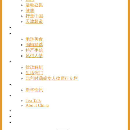
活动召集
健康
行走中国
天津频道
视频
一路风情
地道美食
编辑精选
特产手信
风俗人情
帮手
律政解析
生活窍门
比利时鼎盛华人律师行专栏
海聚推荐
新华快讯
English
Tea Talk
About China
Français
Chinese Bridge（汉语桥）
我们