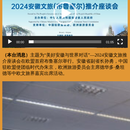
器
00:00
01:05
（本台消息）
主题为“美好安徽与世界对话”—2024安徽文旅推
介座谈会在欧盟首府布鲁塞尔举行。安徽省副省长孙勇，中国
驻欧盟使团临时代办朱京，欧洲旅游委员会主席德华多·桑坦
德等中欧文旅界嘉宾出席活动。