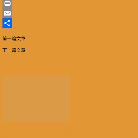
Sina
Weibo
Print
Email
分
前一篇文章
【比媒】根特小巷的下水道里长出了一颗巨大的中国
享
树?!
下一篇文章
一项民调显示哈里斯领先 特朗普不愿再辩
相关文章
更多作者
【民生】战争与干旱导致国际食品价格飙升至三年来最