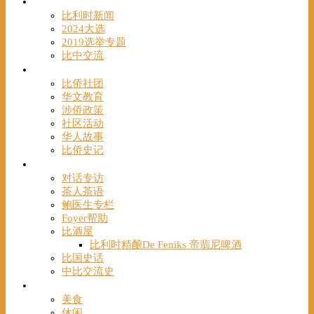
时事
比利时新闻
2024大选
2019选举专题
比中交流
华人
比侨社团
华文教育
涉侨政策
社区活动
华人故事
比侨史记
观点
对话专访
茶人茶语
鲍医生专栏
Foyer帮助
比酒屋
比利时精酿De Feniks 帝翡尼啤酒
比国史话
中比交流史
发现
美食
休闲