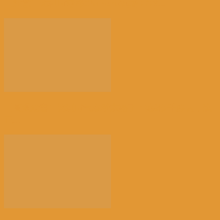
【注意】比利时南部Charleroi机场 2028...
【高温危害】比利时气象学家怒了：热死2千多人，这
正...