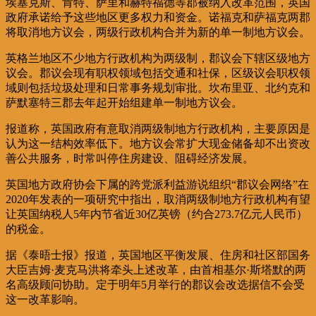
埃塞克斯、肯特、萨里和赫特福德等郡被纳入改革范围，英国
政府承诺给予这些地区更多权力和资金。诺福克和萨福克两郡
将取消地方议会，两级行政机构合并为新的单一制地方议会。
英格兰地区不少地方行政机构为两级制，郡议会下辖区级地方
议会。郡议会现有职权领域包括交通和社保，区级议会职权领
域则包括垃圾处理和日常事务规划审批。坎布里亚、北约克和
萨默塞特三郡去年起开始组建单一制地方议会。
报道称，英国政府有意取消两级制地方行政机构，主要原因是
认为这一结构效率低下。地方议会常扩大现金储备却不出资改
善公共服务，时常叫停住房建设、阻碍经济发展。
英国地方政府协会下属的跨党派利益游说组织“郡议会网络”在
2020年发表的一项研究中指出，取消两级制地方行政机构有望
让英国纳税人5年内节省近30亿英镑（约合273.7亿元人民币）
的税金。
据《泰晤士报》报道，英国地区平衡发展、住房和社区部国务
大臣吉姆·麦克马洪将牵头上述改革，由首相基尔·斯塔默的两
名高级顾问协助。定于明年5月举行的郡议会改选据信不会受
这一改革影响。