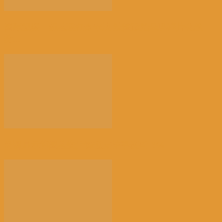
国际观察｜新总理任命未决 法国政治呈现碎片化趋
势...
民调显示韩国总统尹锡悦支持率跌至13%