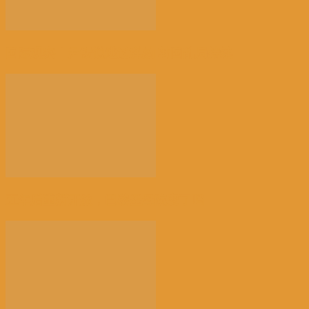
国际观察｜尹锡悦逃过弹劾 韩国乱局持续
五年后重新开放，巴黎圣母院变了吗