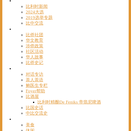
时事
比利时新闻
2024大选
2019选举专题
比中交流
华人
比侨社团
华文教育
涉侨政策
社区活动
华人故事
比侨史记
观点
对话专访
茶人茶语
鲍医生专栏
Foyer帮助
比酒屋
比利时精酿De Feniks 帝翡尼啤酒
比国史话
中比交流史
发现
美食
休闲