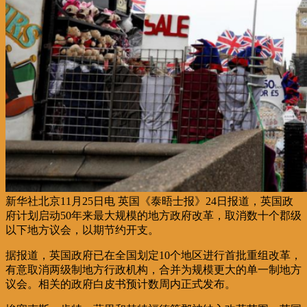
新华社北京11月25日电 英国《泰晤士报》24日报道，英国政
府计划启动50年来最大规模的地方政府改革，取消数十个郡级
以下地方议会，以期节约开支。
据报道，英国政府已在全国划定10个地区进行首批重组改革，
有意取消两级制地方行政机构，合并为规模更大的单一制地方
议会。相关的政府白皮书预计数周内正式发布。