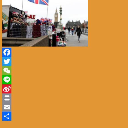
Facebook
Twitter
WeChat
Line
Sina
Weibo
Print
Email
分