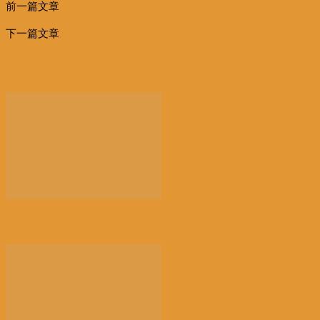
前一篇文章
【比利时王室】洛朗王子与政府打官司：我要享受普
享
通人的医保！
下一篇文章
真主党与以色列激战 欧洲外交高官赴黎斡旋
相关文章
更多作者
国际观察｜叙利亚政局突变将带来多重冲击