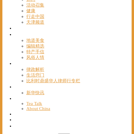
活动召集
健康
行走中国
天津频道
视频
一路风情
地道美食
编辑精选
特产手信
风俗人情
帮手
律政解析
生活窍门
比利时鼎盛华人律师行专栏
海聚推荐
新华快讯
English
Tea Talk
About China
Français
Chinese Bridge（汉语桥）
我们