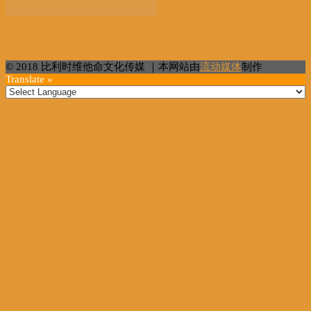
枪杀美医保巨头高管嫌疑人或已逃出纽约市
© 2018 比利时维他命文化传媒 ｜本网站由
流动媒体
制作
Translate »