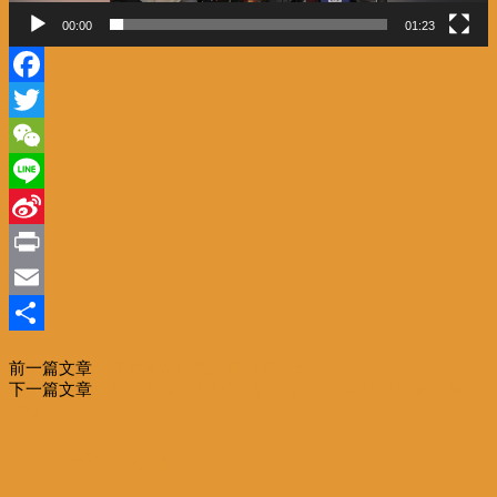
00:00
01:23
Facebook
Twitter
WeChat
Line
Sina
Weibo
Print
Email
分
前一篇文章
哈马斯发布以色列被扣押人员视频
享
下一篇文章
加沙地带停火谈判现“新动向” 以方称结束战争条件“未
改变”
相关文章
更多作者