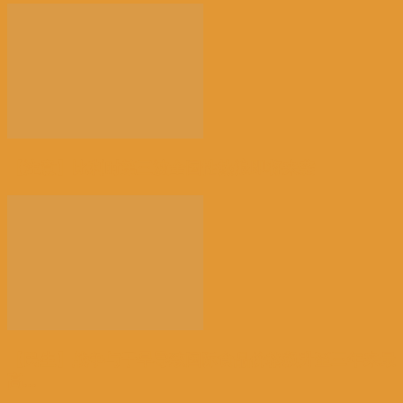
【注意】比利时第三波全国性热浪即将来袭
【民生】战争与干旱导致国际食品价格飙升至三年来最
高...