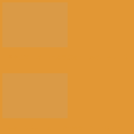
【高温危害】比利时气象学家怒了：热死2千多人，这
正...
【餐饮业关停多】比利时破产数量一个月内激增近