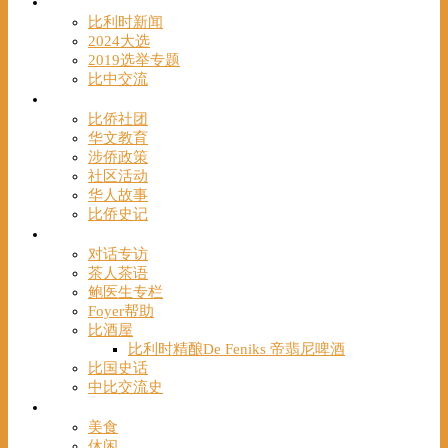
时事
比利时新闻
2024大选
2019选举专题
比中交流
华人
比侨社团
华文教育
涉侨政策
社区活动
华人故事
比侨史记
观点
对话专访
茶人茶语
鲍医生专栏
Foyer帮助
比酒屋
比利时精酿De Feniks 帝翡尼啤酒
比国史话
中比交流史
发现
美食
休闲