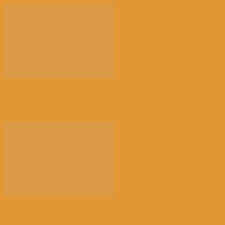
【社会】比利时“天体海滩”加强警力巡查，因更多人
热...
【注意】比利时南部Charleroi机场 2028...