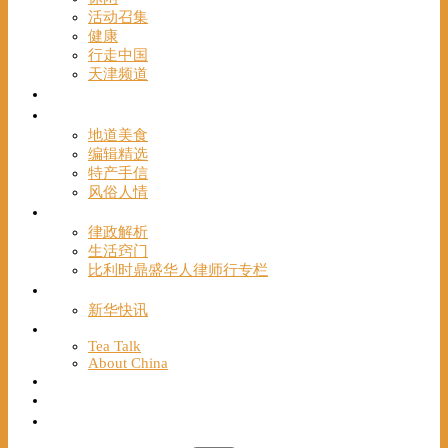
活动召集
健康
行走中国
天津频道
视频
一路风情
地道美食
编辑精选
特产手信
风俗人情
帮手
律政解析
生活窍门
比利时鼎盛华人律师行专栏
海聚推荐
新华快讯
English
Tea Talk
About China
Français
Chinese Bridge（汉语桥）
我们