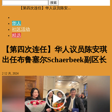
首页
视频
【第四次连任】华人议员陈安...
视频
华人
社区活动
精选
【第四次连任】华人议员陈安琪
出任布鲁塞尔Schaerbeek副区长
2 12 月, 2024
视
频
播
放
器