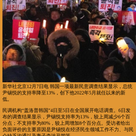
新华社北京12月7日电 韩国一项最新民意调查结果显示，总统
尹锡悦的支持率降至13%，创下他2022年5月就任以来的新
低。
民调机构“盖洛普韩国”4日至5日在全国展开电话调查。6日发
布的调查结果显示，尹锡悦支持率为13%，较上周减少6个百
分点；不支持率为80%，较上周增加8个百分点。受访者给出
负面评价的主要原因是尹锡悦在经济民生领域工作不力、与民
众缺乏沟通以及妻子牵涉丑闻等。