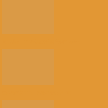
国际观察｜尹锡悦逃过弹劾 韩国乱局持续
五年后重新开放，巴黎圣母院变了吗