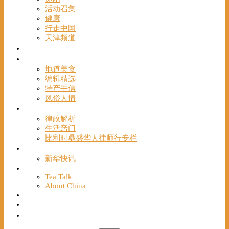
活动召集
健康
行走中国
天津频道
视频
一路风情
地道美食
编辑精选
特产手信
风俗人情
帮手
律政解析
生活窍门
比利时鼎盛华人律师行专栏
海聚推荐
新华快讯
English
Tea Talk
About China
Français
Chinese Bridge（汉语桥）
我们