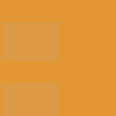
【民生】战争与干旱导致国际食品价格飙升至三年来最
高...
【社会】比利时“天体海滩”加强警力巡查，因更多人
热...