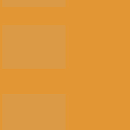
【注意】比利时南部Charleroi机场 2028...
【高温危害】比利时气象学家怒了：热死2千多人，这
正...