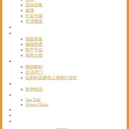
活动召集
健康
行走中国
天津频道
视频
一路风情
地道美食
编辑精选
特产手信
风俗人情
帮手
律政解析
生活窍门
比利时鼎盛华人律师行专栏
海聚推荐
新华快讯
English
Tea Talk
About China
Français
Chinese Bridge（汉语桥）
我们