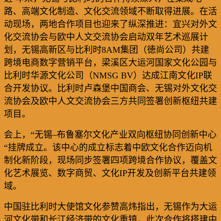
路、高端文化制造、文化交流领域不断取得进展。在活
动现场，两地合作项目也迎来了纵深推进：宜兴对外文
化交流协会与欧中人文交流协会启动双年艺术巡展计
划，无锡高新区与比利时
8AM
集团（徳尚公司）共建
跨境电商数字营销平台，梁溪区大运河国家文化公园与
比利时华源文化公司（
NMSG BV
）达成江南文化
IP
联
合开发协议。比利时卢森堡中国商会、无锡对外文化交
流协会及欧中人文交流协会三方共同签署创新枢纽共建
项目。
会上，
“
无锡
–
布鲁塞尔文化产业双向枢纽协同创新中心
“
挂牌成立。该中心的成立标志着中欧文化合作迈向机
制化新阶段，现场同步签署四项跨境合作协议，覆盖文
化艺术展览、数字商贸、文化
IP
开发及创新平台共建领
域。
中国驻比利时大使馆文化参赞高炜指出，无锡作为大运
河文化带和长江经济带的文化重镇，此次合作将搭建中