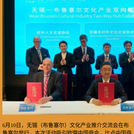
6
月
10
日，无锡
（布鲁塞尔）
文化产业推介交流会
在
布
鲁塞尔
举行
。
本次活动吸引欧盟中国商会、比卢中国商