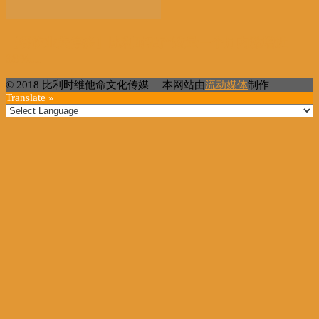
【餐饮业关停多】比利时破产数量一个月内激增近
38%...
© 2018 比利时维他命文化传媒 ｜本网站由
流动媒体
制作
Translate »