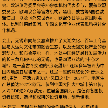
会、欧洲旅游委员会等
50
余家机构代表参与，覆盖欧盟
委员会、欧洲议会等官方机构，黑山、蒙古等
8
国驻欧
盟使团，以及《外交世界》、欧盟今日等
12
家国际媒
体。比利时德尚集团、华源文化等企业代表现场探讨合
作机遇。
会上，无锡市向与会嘉宾推介了太湖文化、百年工商基
因与大运河文化带的融合生态，以及无锡文化产业的澎
湃动力。和布鲁塞尔一样，地处中国经济最具发展活力
的长三角几何中心的无锡，也是四通八达的“中心之
城”，是一座古今交融的“浪漫甜都”
,
连续多年被评为中
国内地最宜居城市之一。还是一座韵味悠长的“音乐之
都”
,
更是一座活力迸发的“风口之城”。
2024
年，地区生
产总值达
2027
亿欧元、位列中国大陆大中城市第
14
位，
人均
GDP
达
2.6
万欧元，位居全国前列，是值得各国投
资者信赖、选择和深耕的投资宝地、创新佳地。
近 年来，无锡与比利时的合作持续深入，在集成电