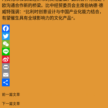
欧沟通合作新的桥梁。比中经贸委员会主席伯纳德
·
德
威特强调：
“
比利时创意设计与中国产业化能力结合，
有望催生具有全球影响力的文化产品
“
。
Facebook
Twitter
WeChat
Line
Sina
Weibo
Print
Email
分
前一篇文章
【注意】比利时今夏开始严查”黑户“（无身份者）打
享
击非法移民
下一篇文章
中国驻西班牙大使姚敬：努力让人民过上幸福生活是