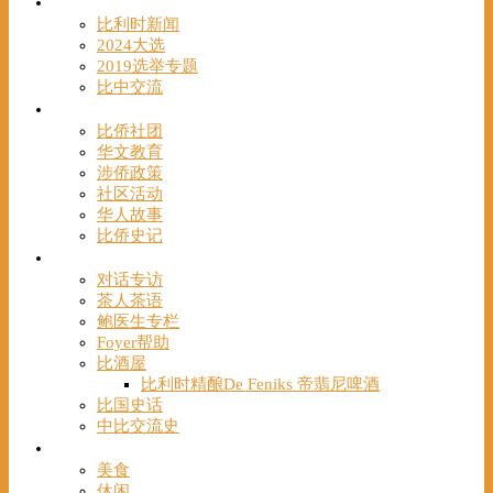
时事
比利时新闻
2024大选
2019选举专题
比中交流
华人
比侨社团
华文教育
涉侨政策
社区活动
华人故事
比侨史记
观点
对话专访
茶人茶语
鲍医生专栏
Foyer帮助
比酒屋
比利时精酿De Feniks 帝翡尼啤酒
比国史话
中比交流史
发现
美食
休闲