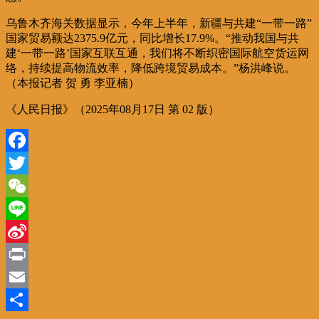
乌鲁木齐海关数据显示，今年上半年，新疆与共建“一带一路”
国家贸易额达2375.9亿元，同比增长17.9%。“推动我国与共
建‘一带一路’国家互联互通，我们将不断织密国际航空货运网
络，持续提高物流效率，降低跨境贸易成本。”杨洪峰说。
（本报记者 贺 勇 李亚楠）
《人民日报》（2025年08月17日 第 02 版）
Facebook
Twitter
WeChat
Line
Sina
Weibo
Print
Email