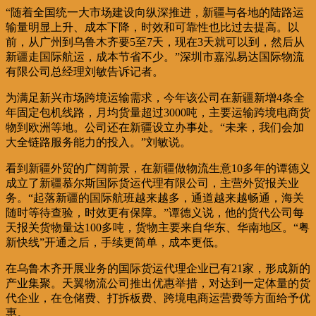
“随着全国统一大市场建设向纵深推进，新疆与各地的陆路运
输量明显上升、成本下降，时效和可靠性也比过去提高。以
前，从广州到乌鲁木齐要5至7天，现在3天就可以到，然后从
新疆走国际航运，成本节省不少。”深圳市嘉泓易达国际物流
有限公司总经理刘敏告诉记者。
为满足新兴市场跨境运输需求，今年该公司在新疆新增4条全
年固定包机线路，月均货量超过3000吨，主要运输跨境电商货
物到欧洲等地。公司还在新疆设立办事处。“未来，我们会加
大全链路服务能力的投入。”刘敏说。
看到新疆外贸的广阔前景，在新疆做物流生意10多年的谭德义
成立了新疆慕尔斯国际货运代理有限公司，主营外贸报关业
务。“起落新疆的国际航班越来越多，通道越来越畅通，海关
随时等待查验，时效更有保障。”谭德义说，他的货代公司每
天报关货物量达100多吨，货物主要来自华东、华南地区。“粤
新快线”开通之后，手续更简单，成本更低。
在乌鲁木齐开展业务的国际货运代理企业已有21家，形成新的
产业集聚。天翼物流公司推出优惠举措，对达到一定体量的货
代企业，在仓储费、打拆板费、跨境电商运营费等方面给予优
惠。