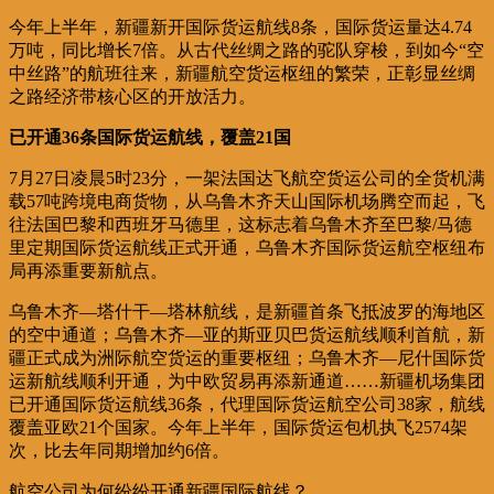
今年上半年，新疆新开国际货运航线8条，国际货运量达4.74
万吨，同比增长7倍。从古代丝绸之路的驼队穿梭，到如今“空
中丝路”的航班往来，新疆航空货运枢纽的繁荣，正彰显丝绸
之路经济带核心区的开放活力。
已开通36条国际货运航线，覆盖21国
7月27日凌晨5时23分，一架法国达飞航空货运公司的全货机满
载57吨跨境电商货物，从乌鲁木齐天山国际机场腾空而起，飞
往法国巴黎和西班牙马德里，这标志着乌鲁木齐至巴黎/马德
里定期国际货运航线正式开通，乌鲁木齐国际货运航空枢纽布
局再添重要新航点。
乌鲁木齐—塔什干—塔林航线，是新疆首条飞抵波罗的海地区
的空中通道；乌鲁木齐—亚的斯亚贝巴货运航线顺利首航，新
疆正式成为洲际航空货运的重要枢纽；乌鲁木齐—尼什国际货
运新航线顺利开通，为中欧贸易再添新通道……新疆机场集团
已开通国际货运航线36条，代理国际货运航空公司38家，航线
覆盖亚欧21个国家。今年上半年，国际货运包机执飞2574架
次，比去年同期增加约6倍。
航空公司为何纷纷开通新疆国际航线？