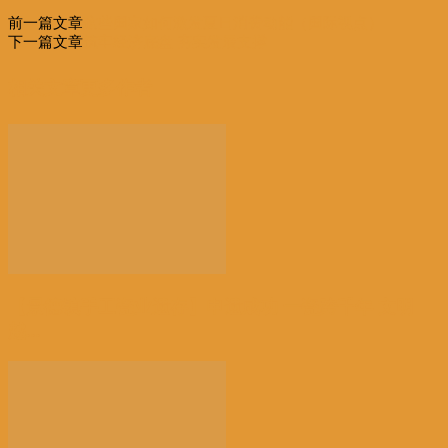
分
前一篇文章
这些国家如何激发夏日消费动能（国际视点）
享
下一篇文章
筑牢经济底盘 夯实发展支撑
相关文章
更多作者
【景德镇手工瓷业遗存】申遗成功 一瓷跨千年 文明
越...