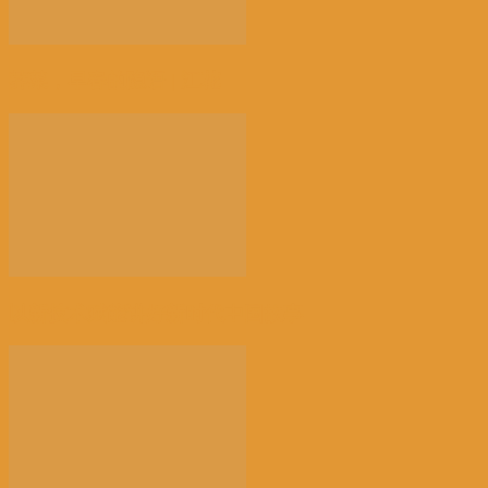
荠菜，早春的隐语 | 江花
以新技术赋能讲好新时代中国故事