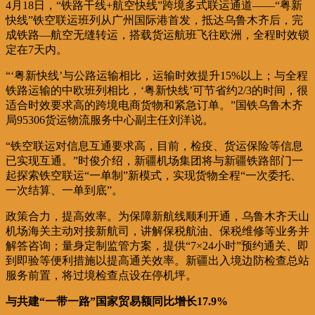
4月18日，“铁路干线+航空快线”跨境多式联运通道——“粤新
快线”铁空联运班列从广州国际港首发，抵达乌鲁木齐后，完
成铁路—航空无缝转运，搭载货运航班飞往欧洲，全程时效锁
定在7天内。
“‘粤新快线’与公路运输相比，运输时效提升15%以上；与全程
铁路运输的中欧班列相比，‘粤新快线’可节省约2/3的时间，很
适合时效要求高的跨境电商货物和紧急订单。”国铁乌鲁木齐
局95306货运物流服务中心副主任刘洋说。
“铁空联运对信息互通要求高，目前，检疫、货运保险等信息
已实现互通。”时俊介绍，新疆机场集团将与新疆铁路部门一
起探索铁空联运“一单制”新模式，实现货物全程“一次委托、
一次结算、一单到底”。
政策合力，提高效率。为保障新航线顺利开通，乌鲁木齐天山
机场海关主动对接新航司，讲解保税航油、保税维修等业务并
解答咨询；量身定制监管方案，提供“7×24小时”预约通关、即
到即验等便利措施以提高通关效率。新疆出入境边防检查总站
服务前置，将过境检查点设在停机坪。
与共建“一带一路”国家贸易额同比增长17.9%