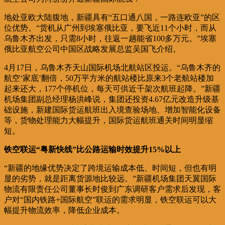
地处亚欧大陆腹地，新疆具有“五口通八国，一路连欧亚”的区
位优势。“货机从广州到埃塞俄比亚，要飞近11个小时，而从
乌鲁木齐出发，只需8小时，往返一趟能省100多万元。”埃塞
俄比亚航空公司中国区战略发展总监吴国飞介绍。
4月17日，乌鲁木齐天山国际机场北航站区投运。“乌鲁木齐的
航空‘家底’翻倍，50万平方米的航站楼比原来3个老航站楼加
起来还大，177个停机位，每天可供近千架次航班起降。”新疆
机场集团副总经理杨洪峰说，集团还投资4.67亿元改造升级基
础设施，新建国际货运航班出入境查验场地、增加智能化设备
等，货物处理能力大幅提升，国际货运航班通关时间明显缩
短。
铁空联运“粤新快线”比公路运输时效提升15%以上
“新疆的地缘优势决定了跨境运输成本低、时间短，但也有明
显的劣势，就是距离货源地比较远。”新疆机场集团天翼国际
物流有限责任公司董事长时俊到广东调研客户需求后发现，客
户对“国内铁路+国际航空”联运的需求明显，铁空联运可以大
幅提升物流效率，降低企业成本。