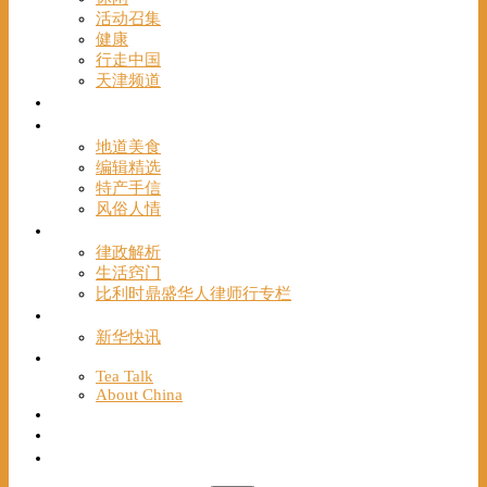
活动召集
健康
行走中国
天津频道
视频
一路风情
地道美食
编辑精选
特产手信
风俗人情
帮手
律政解析
生活窍门
比利时鼎盛华人律师行专栏
海聚推荐
新华快讯
English
Tea Talk
About China
Français
Chinese Bridge（汉语桥）
我们