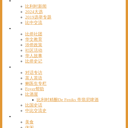
时事
比利时新闻
2024大选
2019选举专题
比中交流
华人
比侨社团
华文教育
涉侨政策
社区活动
华人故事
比侨史记
观点
对话专访
茶人茶语
鲍医生专栏
Foyer帮助
比酒屋
比利时精酿De Feniks 帝翡尼啤酒
比国史话
中比交流史
发现
美食
休闲