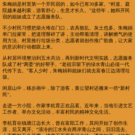
朱梅娟是村里第一个开民宿的，如今已有30多家。“村道、庭
院越来越利索，游客舒心，生意才长久。”这些年，她和开民
宿的姐妹成立了志愿服务队。
不少村民习惯把柴火堆在门口，农具散乱、灰土也多。朱梅娟
串门拉家常，把道理掰碎了讲，主动帮着清理，讲解燃气的使
用方法。村里推行垃圾分类，志愿者就创作推广歌曲，让大家
的意识和行动都跟上来。
从村居环境整治到五水共治，再到新时代文明实践，志愿服务
队成了村“两委”的好帮手。“老祖宗留下的绿水青山必须一代
代传下去。”客人少时，朱梅娟和姐妹们就去富春江边清理垃
圾。
闲居山中，移步画中，除了游客，黄公望村还搬来一些“新村
民”。
走进一方小院，作家李杭育正在品茗。近年来，当地引进文艺
工作者、举办文化活动，丰富村民的精神文化生活。
李杭育在钱塘江边长大，曾在富阳工作，其间开始了创作生
涯，后又离开。“清冷的江水夹在两岸青山之间，汩汩流去。