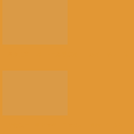
【高温危害】比利时气象学家怒了：热死2千多人，这
正...
【景德镇手工瓷业遗存】申遗成功 一瓷跨千年 文明
越...