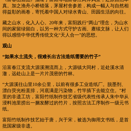
真。加之渔舟小桥错落，茅屋村舍参差，构成一幅人与自然相
得益彰的画卷，寄托着中国人对绿水青山、田园生活的向往。
藏之山水，化入人心。20年来，富阳践行“两山”理念，为山水
间的家留绿留白，以另一种方式守护古画、赓续文脉，让人们
得以感悟中华优秀传统文化“天人合一”的思想。
观山
“如果水土流失，很难长出古法造纸需要的竹子”
沿富春江支流大源溪溯流而上，大源镇大同村，近处溪水清
澈，远处山上是一片片茂密的竹林。
“大源溪往山里10余公里，以前有很多工业造纸厂。脱墨剂、
漂白荧光粉直排，河底满是污染物，竹竿插下去能立住。”村
里的非遗工坊，富阳竹纸制作技艺省级代表性传承人朱中华从
浸料池里捞出一捆发酵过的竹片，按照古法工序制作一级元书
纸。
富阳竹纸制作技艺始于唐，兴于宋，被选为御用文书纸，是首
批国家级非遗。