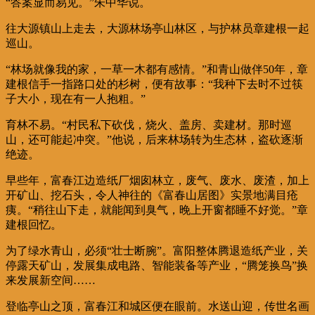
“答案显而易见。”朱中华说。
往大源镇山上走去，大源林场亭山林区，与护林员章建根一起
巡山。
“林场就像我的家，一草一木都有感情。”和青山做伴50年，章
建根信手一指路口处的杉树，便有故事：“我种下去时不过筷
子大小，现在有一人抱粗。”
育林不易。“村民私下砍伐，烧火、盖房、卖建材。那时巡
山，还可能起冲突。”他说，后来林场转为生态林，盗砍逐渐
绝迹。
早些年，富春江边造纸厂烟囱林立，废气、废水、废渣，加上
开矿山、挖石头，令人神往的《富春山居图》实景地满目疮
痍。“稍往山下走，就能闻到臭气，晚上开窗都睡不好觉。”章
建根回忆。
为了绿水青山，必须“壮士断腕”。富阳整体腾退造纸产业，关
停露天矿山，发展集成电路、智能装备等产业，“腾笼换鸟”换
来发展新空间……
登临亭山之顶，富春江和城区便在眼前。水送山迎，传世名画