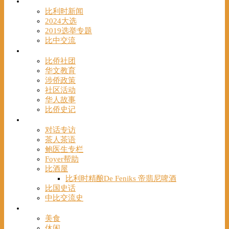
时事
比利时新闻
2024大选
2019选举专题
比中交流
华人
比侨社团
华文教育
涉侨政策
社区活动
华人故事
比侨史记
观点
对话专访
茶人茶语
鲍医生专栏
Foyer帮助
比酒屋
比利时精酿De Feniks 帝翡尼啤酒
比国史话
中比交流史
发现
美食
休闲