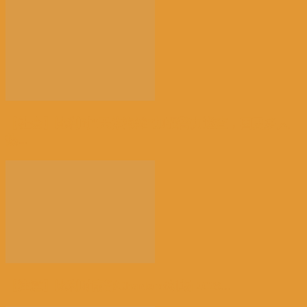
【社会】比利时“天体海滩”加强警力巡查，因更多人
热...
【注意】比利时南部Charleroi机场 2028...