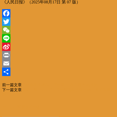
《人民日报》（2025年08月17日 第 07 版）
Facebook
Twitter
WeChat
Line
Sina
Weibo
Print
Email
分
前一篇文章
英雄连队英雄兵（强军路上·永不褪色的战旗）
享
下一篇文章
数说中国丨2025年7月份国民经济保持稳中有进发展态
势
相关文章
更多作者