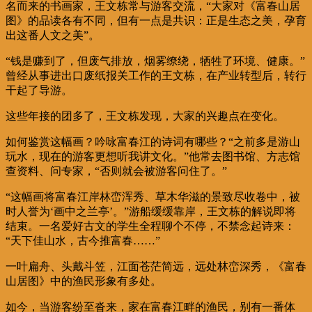
名而来的书画家，王文栋常与游客交流，“大家对《富春山居
图》的品读各有不同，但有一点是共识：正是生态之美，孕育
出这番人文之美”。
“钱是赚到了，但废气排放，烟雾缭绕，牺牲了环境、健康。”
曾经从事进出口废纸报关工作的王文栋，在产业转型后，转行
干起了导游。
这些年接的团多了，王文栋发现，大家的兴趣点在变化。
如何鉴赏这幅画？吟咏富春江的诗词有哪些？“之前多是游山
玩水，现在的游客更想听我讲文化。”他常去图书馆、方志馆
查资料、问专家，“否则就会被游客问住了。”
“这幅画将富春江岸林峦浑秀、草木华滋的景致尽收卷中，被
时人誉为‘画中之兰亭’。”游船缓缓靠岸，王文栋的解说即将
结束。一名爱好古文的学生全程聊个不停，不禁念起诗来：
“天下佳山水，古今推富春……”
一叶扁舟、头戴斗笠，江面苍茫简远，远处林峦深秀，《富春
山居图》中的渔民形象有多处。
如今，当游客纷至沓来，家在富春江畔的渔民，别有一番体