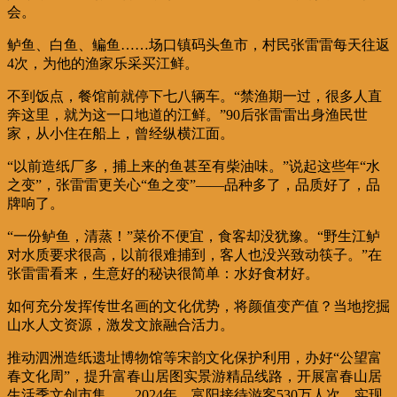
会。
鲈鱼、白鱼、鳊鱼……场口镇码头鱼市，村民张雷雷每天往返
4次，为他的渔家乐采买江鲜。
不到饭点，餐馆前就停下七八辆车。“禁渔期一过，很多人直
奔这里，就为这一口地道的江鲜。”90后张雷雷出身渔民世
家，从小住在船上，曾经纵横江面。
“以前造纸厂多，捕上来的鱼甚至有柴油味。”说起这些年“水
之变”，张雷雷更关心“鱼之变”——品种多了，品质好了，品
牌响了。
“一份鲈鱼，清蒸！”菜价不便宜，食客却没犹豫。“野生江鲈
对水质要求很高，以前很难捕到，客人也没兴致动筷子。”在
张雷雷看来，生意好的秘诀很简单：水好食材好。
如何充分发挥传世名画的文化优势，将颜值变产值？当地挖掘
山水人文资源，激发文旅融合活力。
推动泗洲造纸遗址博物馆等宋韵文化保护利用，办好“公望富
春文化周”，提升富春山居图实景游精品线路，开展富春山居
生活季文创市集……2024年，富阳接待游客530万人次，实现