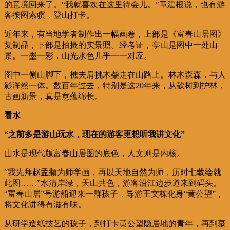
的意境回来了。“我就喜欢在这里待会儿。”章建根说，也有游
客按图索骥，登山打卡。
近年来，有当地学者制作出一幅画卷，上部是《富春山居图》
复制品，下部是拍摄的实景照。经考证，亭山是图中一处山
景。一墨一彩，山光水色几乎一一对应。
图中一侧山脚下，樵夫肩挑木柴走在山路上。林木森森，与人
影浑然一体。数百年过去，特别是这20年来，从砍树到护林，
古画新景，真是意蕴绵长。
看水
“之前多是游山玩水，现在的游客更想听我讲文化”
山水是现代版富春山居图的底色，人文则是内核。
“我先拜赵孟頫为师学画，再以天地自然为师，历时七载绘就
此图……”水清岸绿，天山共色，游客沿江边步道来到码头。
“富春山居”号游船迎来一群孩子，导游王文栋化身“黄公望”，
将文化讲得有滋有味。
从研学造纸技艺的孩子，到打卡黄公望隐居地的青年，再到慕