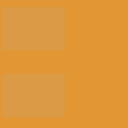
【餐饮业关停多】比利时破产数量一个月内激增近
38%...
【儿子在横滨上学】今年比利时首相携家人去日本度假