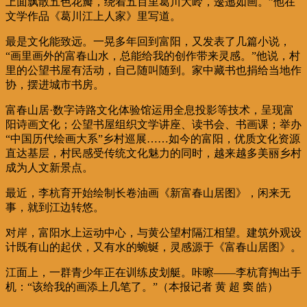
上面飘散五色花瓣，绕着五百里葛川大岭，逶迤如画。”他在
文学作品《葛川江上人家》里写道。
最是文化能致远。一晃多年回到富阳，又发表了几篇小说，
“画里画外的富春山水，总能给我的创作带来灵感。”他说，村
里的公望书屋有活动，自己随叫随到。家中藏书也捐给当地作
协，摆进城市书房。
富春山居·数字诗路文化体验馆运用全息投影等技术，呈现富
阳诗画文化；公望书屋组织文学讲座、读书会、书画课；举办
“中国历代绘画大系”乡村巡展……如今的富阳，优质文化资源
直达基层，村民感受传统文化魅力的同时，越来越多美丽乡村
成为人文新景点。
最近，李杭育开始绘制长卷油画《新富春山居图》，闲来无
事，就到江边转悠。
对岸，富阳水上运动中心，与黄公望村隔江相望。建筑外观设
计既有山的起伏，又有水的蜿蜒，灵感源于《富春山居图》。
江面上，一群青少年正在训练皮划艇。咔嚓——李杭育掏出手
机：“该给我的画添上几笔了。”（本报记者 黄 超 窦 皓）