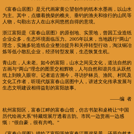
《富春山居图》是元代画家黄公望创作的纸本水墨画，以山水
为主。其中，点缀着挑柴的樵夫、垂钓的渔夫和徐行的山民等
人物，勾勒出古人在山水间悠然自得的意境。
浙江富阳是《富春山居图》的原创地、实景地，曾因工业造纸
企业众多，生态环境面临压力。2005年以来，当地践行“两山”
理念，实施多轮造纸企业整治提升和关停转型行动，淘汰铜冶
炼等低小散乱企业，经济转型发展，生态恢复生机。
青山在，人未老。如今的富阳，山水之间见文化，道法自然的
古画与“两山”理念的图景交相辉映，人与自然和谐共生从跃然
纸上到映入眼帘。记者追古溯今，寻访护林员、渔民、村民及
文化工作者，听现代版富春山居图中人，讲述文化传承发展与
生态文明建设相得益彰的富阳故事。
——编 者
杭州富阳区，富春江畔的富春山馆，仿古书架和桌椅让“中国
历代绘画大系”特藏馆展厅透着古韵。市民一边赏画一边感
慨：“很自豪，很有共鸣。”
《富春山居图》描绘了富阳等地富春江两岸风景，还原自然本