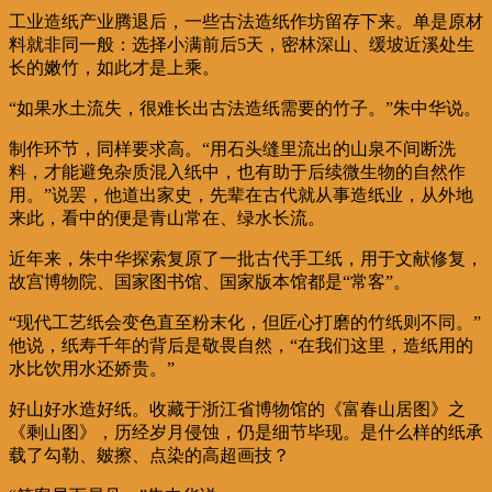
工业造纸产业腾退后，一些古法造纸作坊留存下来。单是原材
料就非同一般：选择小满前后5天，密林深山、缓坡近溪处生
长的嫩竹，如此才是上乘。
“如果水土流失，很难长出古法造纸需要的竹子。”朱中华说。
制作环节，同样要求高。“用石头缝里流出的山泉不间断洗
料，才能避免杂质混入纸中，也有助于后续微生物的自然作
用。”说罢，他道出家史，先辈在古代就从事造纸业，从外地
来此，看中的便是青山常在、绿水长流。
近年来，朱中华探索复原了一批古代手工纸，用于文献修复，
故宫博物院、国家图书馆、国家版本馆都是“常客”。
“现代工艺纸会变色直至粉末化，但匠心打磨的竹纸则不同。”
他说，纸寿千年的背后是敬畏自然，“在我们这里，造纸用的
水比饮用水还娇贵。”
好山好水造好纸。收藏于浙江省博物馆的《富春山居图》之
《剩山图》，历经岁月侵蚀，仍是细节毕现。是什么样的纸承
载了勾勒、皴擦、点染的高超画技？