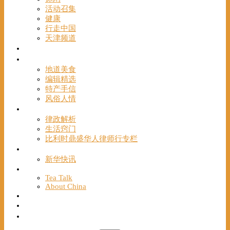
活动召集
健康
行走中国
天津频道
视频
一路风情
地道美食
编辑精选
特产手信
风俗人情
帮手
律政解析
生活窍门
比利时鼎盛华人律师行专栏
海聚推荐
新华快讯
English
Tea Talk
About China
Français
Chinese Bridge（汉语桥）
我们