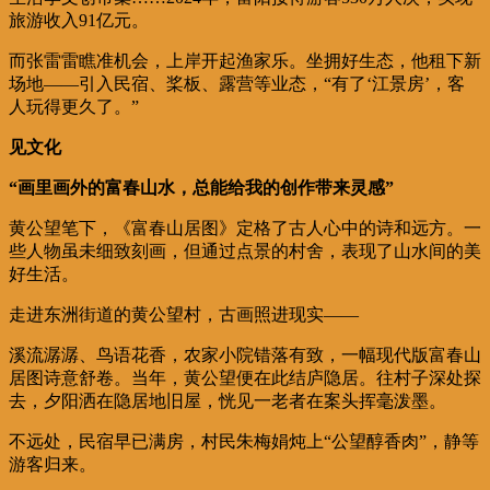
旅游收入91亿元。
而张雷雷瞧准机会，上岸开起渔家乐。坐拥好生态，他租下新
场地——引入民宿、桨板、露营等业态，“有了‘江景房’，客
人玩得更久了。”
见文化
“画里画外的富春山水，总能给我的创作带来灵感”
黄公望笔下，《富春山居图》定格了古人心中的诗和远方。一
些人物虽未细致刻画，但通过点景的村舍，表现了山水间的美
好生活。
走进东洲街道的黄公望村，古画照进现实——
溪流潺潺、鸟语花香，农家小院错落有致，一幅现代版富春山
居图诗意舒卷。当年，黄公望便在此结庐隐居。往村子深处探
去，夕阳洒在隐居地旧屋，恍见一老者在案头挥毫泼墨。
不远处，民宿早已满房，村民朱梅娟炖上“公望醇香肉”，静等
游客归来。