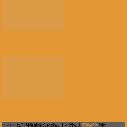
【高温危害】比利时气象学家怒了：热死2千多人，这
正...
【餐饮业关停多】比利时破产数量一个月内激增近
38%...
© 2018 比利时维他命文化传媒 ｜本网站由
流动媒体
制作