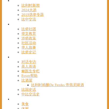
时事
比利时新闻
2024大选
2019选举专题
比中交流
华人
比侨社团
华文教育
涉侨政策
社区活动
华人故事
比侨史记
观点
对话专访
茶人茶语
鲍医生专栏
Foyer帮助
比酒屋
比利时精酿De Feniks 帝翡尼啤酒
比国史话
中比交流史
发现
美食
休闲