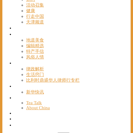
活动召集
健康
行走中国
天津频道
视频
一路风情
地道美食
编辑精选
特产手信
风俗人情
帮手
律政解析
生活窍门
比利时鼎盛华人律师行专栏
海聚推荐
新华快讯
English
Tea Talk
About China
Français
Chinese Bridge（汉语桥）
我们