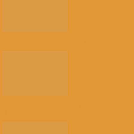
【注意】比利时第三波全国性热浪即将来袭
【民生】战争与干旱导致国际食品价格飙升至三年来最
高...