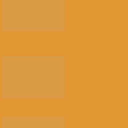
【社会】比利时“天体海滩”加强警力巡查，因更多人
热...
【注意】比利时南部Charleroi机场 2028...