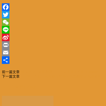
Facebook
Twitter
WeChat
Line
Sina
Weibo
Print
Email
分
前一篇文章
“破茧进化” 竞逐赛场——北京机器人产业加速崛起
享
下一篇文章
【注意】今起比利时邮政将停止向美国寄送包裹服务
相关文章
更多作者