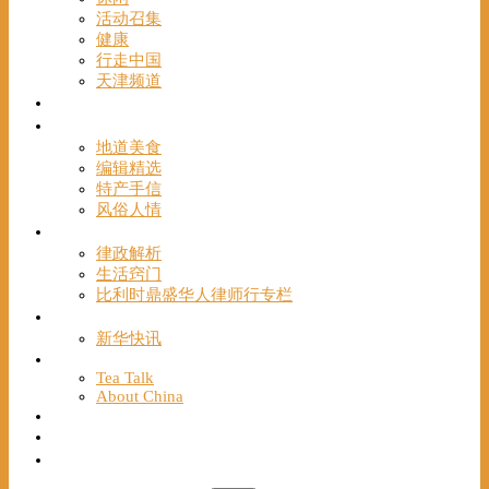
活动召集
健康
行走中国
天津频道
视频
一路风情
地道美食
编辑精选
特产手信
风俗人情
帮手
律政解析
生活窍门
比利时鼎盛华人律师行专栏
海聚推荐
新华快讯
English
Tea Talk
About China
Français
Chinese Bridge（汉语桥）
我们