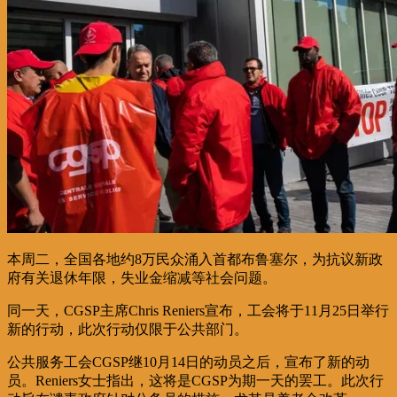
本周二，全国各地约8万民众涌入首都布鲁塞尔，为抗议新政
府有关退休年限，失业金缩减等社会问题。
同一天，CGSP主席Chris Reniers宣布，工会将于11月25日举行
新的行动，此次行动仅限于公共部门。
公共服务工会CGSP继10月14日的动员之后，宣布了新的动
员。Reniers女士指出，这将是CGSP为期一天的罢工。此次行