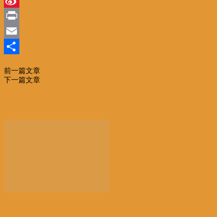
Sina
Weibo
Print
Email
分
前一篇文章
【监狱爆满】比利时政府欲在巴尔干租赁或建造监狱
享
下一篇文章
【政治】俄罗斯前总统称比利时国防部长为“白痴”
相关文章
更多作者
【民生】战争与干旱导致国际食品价格飙升至三年来最