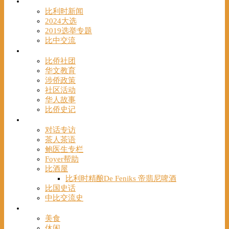
时事
比利时新闻
2024大选
2019选举专题
比中交流
华人
比侨社团
华文教育
涉侨政策
社区活动
华人故事
比侨史记
观点
对话专访
茶人茶语
鲍医生专栏
Foyer帮助
比酒屋
比利时精酿De Feniks 帝翡尼啤酒
比国史话
中比交流史
发现
美食
休闲