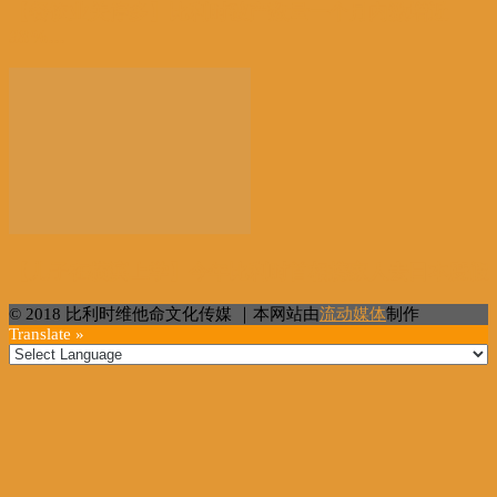
【餐饮业关停多】比利时破产数量一个月内激增近
38%...
【儿子在横滨上学】今年比利时首相携家人去日本度假
© 2018 比利时维他命文化传媒 ｜本网站由
流动媒体
制作
Translate »