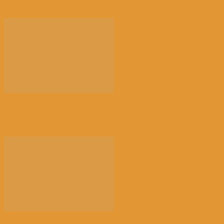
高...
【社会】比利时“天体海滩”加强警力巡查，因更多人
热...