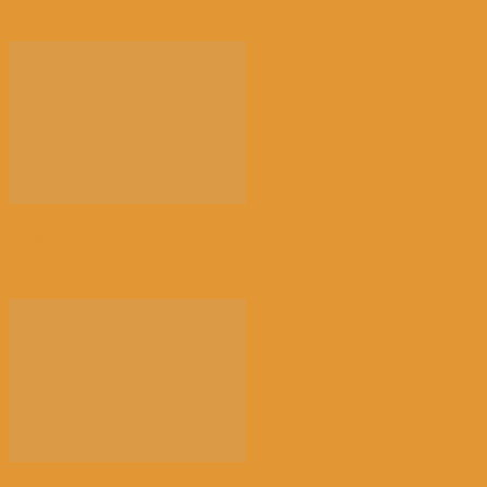
【注意】比利时南部Charleroi机场 2028...
【高温危害】比利时气象学家怒了：热死2千多人，这
正...