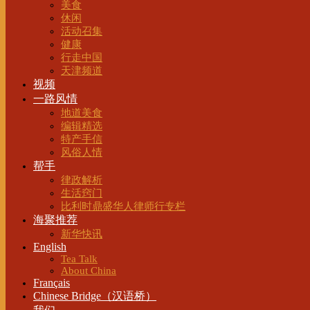
美食
休闲
活动召集
健康
行走中国
天津频道
视频
一路风情
地道美食
编辑精选
特产手信
风俗人情
帮手
律政解析
生活窍门
比利时鼎盛华人律师行专栏
海聚推荐
新华快讯
English
Tea Talk
About China
Français
Chinese Bridge（汉语桥）