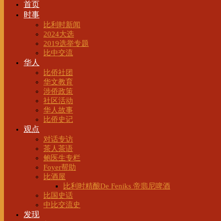
首页
时事
比利时新闻
2024大选
2019选举专题
比中交流
华人
比侨社团
华文教育
涉侨政策
社区活动
华人故事
比侨史记
观点
对话专访
茶人茶语
鲍医生专栏
Foyer帮助
比酒屋
比利时精酿De Feniks 帝翡尼啤酒
比国史话
中比交流史
发现