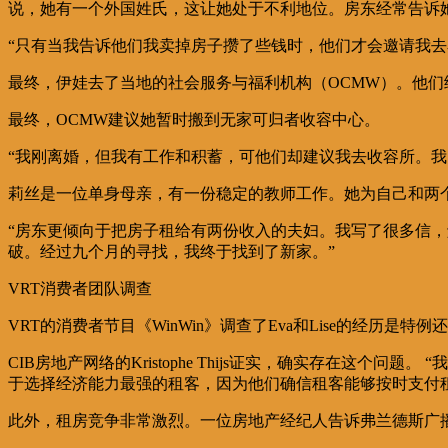
说，她有一个外国姓氏，这让她处于不利地位。房东经常告诉
“只有当我告诉他们我卖掉房子攒了些钱时，他们才会邀请我去
最终，伊娃去了当地的社会服务与福利机构（OCMW）。他们
最终，OCMW建议她暂时搬到无家可归者收容中心。
“我刚离婚，但我有工作和积蓄，可他们却建议我去收容所。我当
莉丝是一位单身母亲，有一份稳定的教师工作。她为自己和两
“房东更倾向于把房子租给有两份收入的夫妇。我写了很多信
破。经过九个月的寻找，我终于找到了新家。”
VRT消费者团队调查
VRT的消费者节目《WinWin》调查了Eva和Lise的经历
CIB房地产网络的Kristophe Thijs证实，确实存在
于选择经济能力最强的租客，因为他们确信租客能够按时支付租
此外，租房竞争非常激烈。一位房地产经纪人告诉弗兰德斯广播