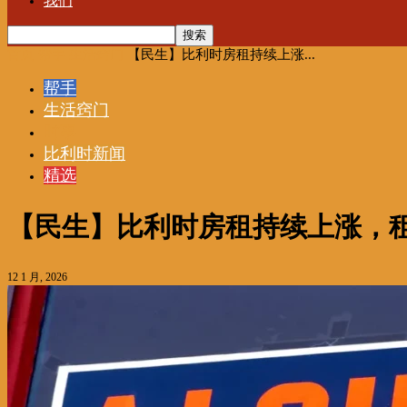
我们
首页
帮手
生活窍门
【民生】比利时房租持续上涨...
帮手
生活窍门
时事
比利时新闻
精选
【民生】比利时房租持续上涨，
12 1 月, 2026