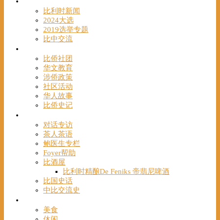
时事
比利时新闻
2024大选
2019选举专题
比中交流
华人
比侨社团
华文教育
涉侨政策
社区活动
华人故事
比侨史记
观点
对话专访
茶人茶语
鲍医生专栏
Foyer帮助
比酒屋
比利时精酿De Feniks 帝翡尼啤酒
比国史话
中比交流史
发现
美食
休闲