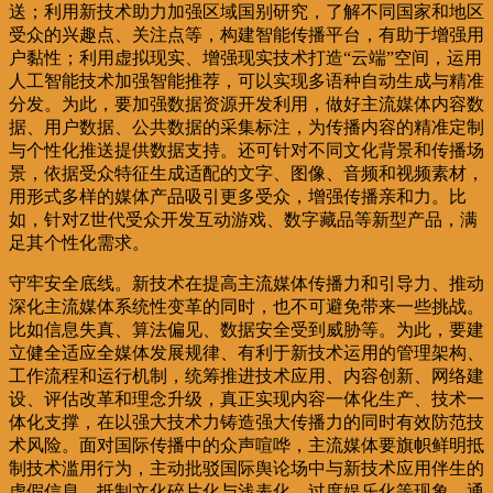
送；利用新技术助力加强区域国别研究，了解不同国家和地区
受众的兴趣点、关注点等，构建智能传播平台，有助于增强用
户黏性；利用虚拟现实、增强现实技术打造“云端”空间，运用
人工智能技术加强智能推荐，可以实现多语种自动生成与精准
分发。为此，要加强数据资源开发利用，做好主流媒体内容数
据、用户数据、公共数据的采集标注，为传播内容的精准定制
与个性化推送提供数据支持。还可针对不同文化背景和传播场
景，依据受众特征生成适配的文字、图像、音频和视频素材，
用形式多样的媒体产品吸引更多受众，增强传播亲和力。比
如，针对Z世代受众开发互动游戏、数字藏品等新型产品，满
足其个性化需求。
守牢安全底线。新技术在提高主流媒体传播力和引导力、推动
深化主流媒体系统性变革的同时，也不可避免带来一些挑战。
比如信息失真、算法偏见、数据安全受到威胁等。为此，要建
立健全适应全媒体发展规律、有利于新技术运用的管理架构、
工作流程和运行机制，统筹推进技术应用、内容创新、网络建
设、评估改革和理念升级，真正实现内容一体化生产、技术一
体化支撑，在以强大技术力铸造强大传播力的同时有效防范技
术风险。面对国际传播中的众声喧哗，主流媒体要旗帜鲜明抵
制技术滥用行为，主动批驳国际舆论场中与新技术应用伴生的
虚假信息，抵制文化碎片化与浅表化、过度娱乐化等现象，通