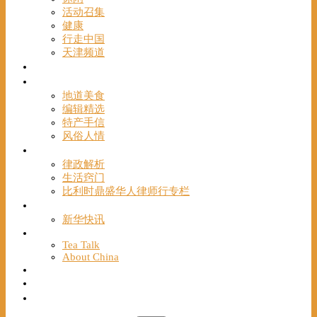
活动召集
健康
行走中国
天津频道
视频
一路风情
地道美食
编辑精选
特产手信
风俗人情
帮手
律政解析
生活窍门
比利时鼎盛华人律师行专栏
海聚推荐
新华快讯
English
Tea Talk
About China
Français
Chinese Bridge（汉语桥）
我们