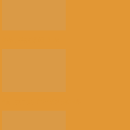
荠菜，早春的隐语 | 江花
“百万英才智在广州”活动在穗启幕