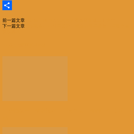
Email
分
前一篇文章
【财经】超90万比利时人拥有两套或以上房产
享
下一篇文章
【华联会2026马年团拜】成立55周年暨第16届理事会
就职典礼
相关文章
更多作者
【景德镇手工瓷业遗存】申遗成功 一瓷跨千年 文明
越...