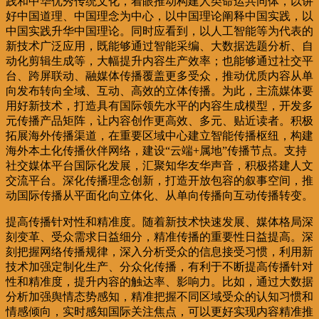
践和中华优秀传统文化，着眼推动构建人类命运共同体，以讲
好中国道理、中国理念为中心，以中国理论阐释中国实践，以
中国实践升华中国理论。同时应看到，以人工智能等为代表的
新技术广泛应用，既能够通过智能采编、大数据选题分析、自
动化剪辑生成等，大幅提升内容生产效率；也能够通过社交平
台、跨屏联动、融媒体传播覆盖更多受众，推动优质内容从单
向发布转向全域、互动、高效的立体传播。为此，主流媒体要
用好新技术，打造具有国际领先水平的内容生成模型，开发多
元传播产品矩阵，让内容创作更高效、多元、贴近读者。积极
拓展海外传播渠道，在重要区域中心建立智能传播枢纽，构建
海外本土化传播伙伴网络，建设“云端+属地”传播节点。支持
社交媒体平台国际化发展，汇聚知华友华声音，积极搭建人文
交流平台。深化传播理念创新，打造开放包容的叙事空间，推
动国际传播从平面化向立体化、从单向传播向互动传播转变。
提高传播针对性和精准度。随着新技术快速发展、媒体格局深
刻变革、受众需求日益细分，精准传播的重要性日益提高。深
刻把握网络传播规律，深入分析受众的信息接受习惯，利用新
技术加强定制化生产、分众化传播，有利于不断提高传播针对
性和精准度，提升内容的触达率、影响力。比如，通过大数据
分析加强舆情态势感知，精准把握不同区域受众的认知习惯和
情感倾向，实时感知国际关注焦点，可以更好实现内容精准推