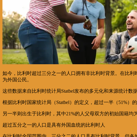
如今，比利时超过三分之一的人口拥有非比利时背景。在比利时近11
为外国公民。
这些数据来自比利时统计局Statbel发布的多元化和来源统计
根据比利时国家统计局（Statbel）的定义，超过一半（51
另一半则出生于比利时，其中21%的人父母双方的初始国籍均
超过五分之一的人口是具有外国血统的比利时人
在比利时全国范围内，三分之二的人口具有比利时背景，但各地