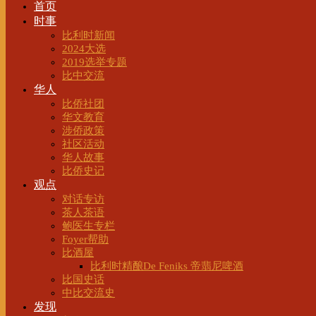
首页
时事
比利时新闻
2024大选
2019选举专题
比中交流
华人
比侨社团
华文教育
涉侨政策
社区活动
华人故事
比侨史记
观点
对话专访
茶人茶语
鲍医生专栏
Foyer帮助
比酒屋
比利时精酿De Feniks 帝翡尼啤酒
比国史话
中比交流史
发现