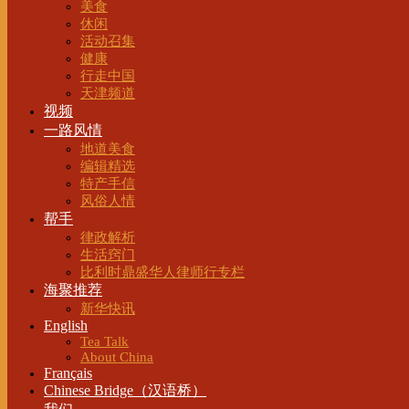
美食
休闲
活动召集
健康
行走中国
天津频道
视频
一路风情
地道美食
编辑精选
特产手信
风俗人情
帮手
律政解析
生活窍门
比利时鼎盛华人律师行专栏
海聚推荐
新华快讯
English
Tea Talk
About China
Français
Chinese Bridge（汉语桥）