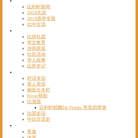
时事
比利时新闻
2024大选
2019选举专题
比中交流
华人
比侨社团
华文教育
涉侨政策
社区活动
华人故事
比侨史记
观点
对话专访
茶人茶语
鲍医生专栏
Foyer帮助
比酒屋
比利时精酿De Feniks 帝翡尼啤酒
比国史话
中比交流史
发现
美食
休闲