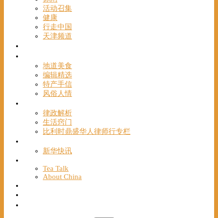
活动召集
健康
行走中国
天津频道
视频
一路风情
地道美食
编辑精选
特产手信
风俗人情
帮手
律政解析
生活窍门
比利时鼎盛华人律师行专栏
海聚推荐
新华快讯
English
Tea Talk
About China
Français
Chinese Bridge（汉语桥）
我们