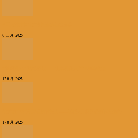
“百万英才智在广州”活动在穗启幕
6 11 月, 2025
“破茧进化” 竞逐赛场——北京机器人产业加速崛起
17 8 月, 2025
保持稳中有进 展现韧性活力——读懂7月我国经济运行态势
17 8 月, 2025