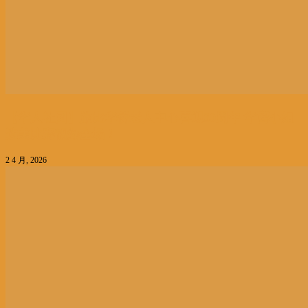
【华人社团】旅比华侨老人中心喜迎30周年 华裔小姐
选美比赛靓爆全场！
2 4 月, 2026