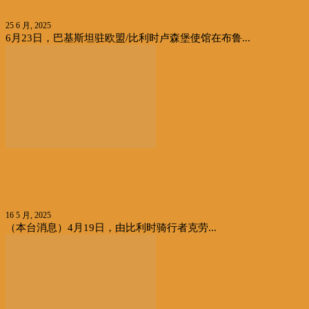
25 6 月, 2025
6月23日，巴基斯坦驻欧盟/比利时卢森堡使馆在布鲁...
【中比交流】“跨越万里距离-骑向上海”在布鲁塞尔启
程
16 5 月, 2025
（本台消息）4月19日，由比利时骑行者克劳...