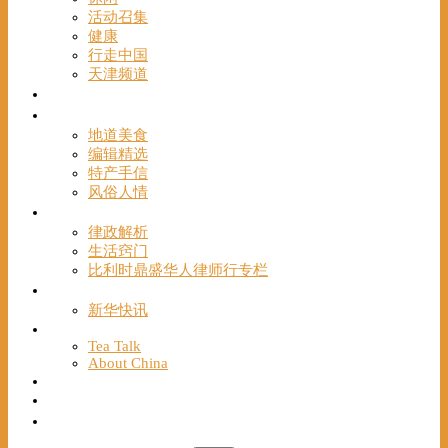
活动召集
健康
行走中国
天津频道
视频
一路风情
地道美食
编辑精选
特产手信
风俗人情
帮手
律政解析
生活窍门
比利时鼎盛华人律师行专栏
海聚推荐
新华快讯
English
Tea Talk
About China
Français
Chinese Bridge（汉语桥）
我们