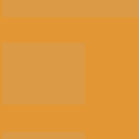
【华人社团】比利时中华妇女联合会成功举办“迎三八
...
【华联会2026马年团拜】成立55周年暨第16届理事会就
职典礼