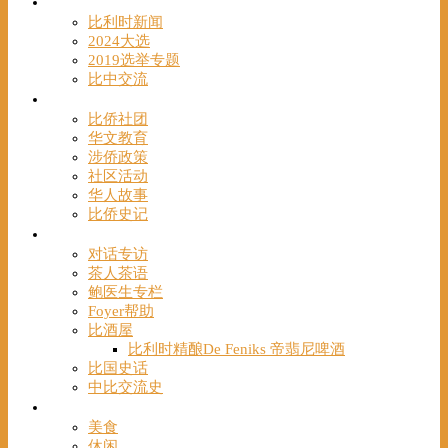
时事
比利时新闻
2024大选
2019选举专题
比中交流
华人
比侨社团
华文教育
涉侨政策
社区活动
华人故事
比侨史记
观点
对话专访
茶人茶语
鲍医生专栏
Foyer帮助
比酒屋
比利时精酿De Feniks 帝翡尼啤酒
比国史话
中比交流史
发现
美食
休闲