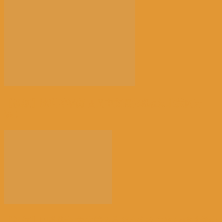
【视频】比利时华裔 四周中文强化班在湖北黄冈开
课！
【视频】巴基斯坦文化美食品鉴会在布鲁塞尔成功举办