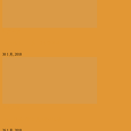
特产手信
不丹特產 古樸工藝最受捧
30 1 月, 2018
风俗人情
不丹風俗 看面具舞獲祝福
26 1 月, 2018