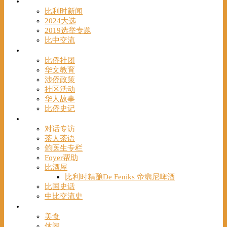
时事
比利时新闻
2024大选
2019选举专题
比中交流
华人
比侨社团
华文教育
涉侨政策
社区活动
华人故事
比侨史记
观点
对话专访
茶人茶语
鲍医生专栏
Foyer帮助
比酒屋
比利时精酿De Feniks 帝翡尼啤酒
比国史话
中比交流史
发现
美食
休闲