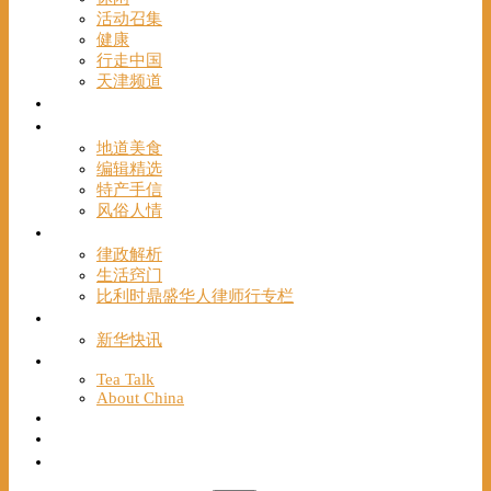
活动召集
健康
行走中国
天津频道
视频
一路风情
地道美食
编辑精选
特产手信
风俗人情
帮手
律政解析
生活窍门
比利时鼎盛华人律师行专栏
海聚推荐
新华快讯
English
Tea Talk
About China
Français
Chinese Bridge（汉语桥）
我们