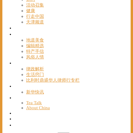
活动召集
健康
行走中国
天津频道
视频
一路风情
地道美食
编辑精选
特产手信
风俗人情
帮手
律政解析
生活窍门
比利时鼎盛华人律师行专栏
海聚推荐
新华快讯
English
Tea Talk
About China
Français
Chinese Bridge（汉语桥）
我们