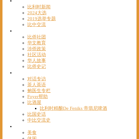
时事
比利时新闻
2024大选
2019选举专题
比中交流
华人
比侨社团
华文教育
涉侨政策
社区活动
华人故事
比侨史记
观点
对话专访
茶人茶语
鲍医生专栏
Foyer帮助
比酒屋
比利时精酿De Feniks 帝翡尼啤酒
比国史话
中比交流史
发现
美食
休闲