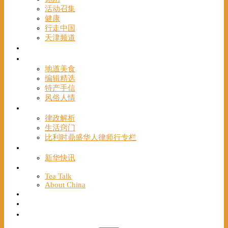
活动召集
健康
行走中国
天津频道
视频
一路风情
地道美食
编辑精选
特产手信
风俗人情
帮手
律政解析
生活窍门
比利时鼎盛华人律师行专栏
海聚推荐
新华快讯
English
Tea Talk
About China
Français
Chinese Bridge（汉语桥）
我们