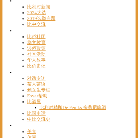
时事
比利时新闻
2024大选
2019选举专题
比中交流
华人
比侨社团
华文教育
涉侨政策
社区活动
华人故事
比侨史记
观点
对话专访
茶人茶语
鲍医生专栏
Foyer帮助
比酒屋
比利时精酿De Feniks 帝翡尼啤酒
比国史话
中比交流史
发现
美食
休闲