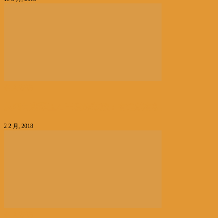
名人专访
从缅甸翡翠玉石出发陈荣欣︰有危就有机
2 2 月, 2018
名人专访