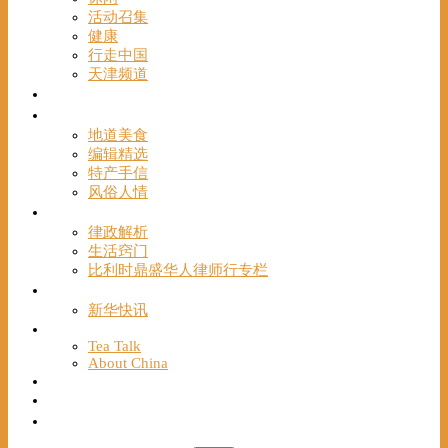
活动召集
健康
行走中国
天津频道
视频
一路风情
地道美食
编辑精选
特产手信
风俗人情
帮手
律政解析
生活窍门
比利时鼎盛华人律师行专栏
海聚推荐
新华快讯
English
Tea Talk
About China
Français
Chinese Bridge（汉语桥）
我们