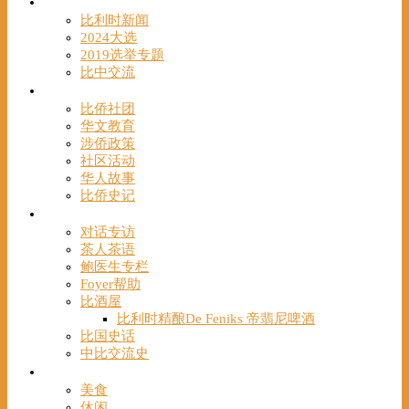
时事
比利时新闻
2024大选
2019选举专题
比中交流
华人
比侨社团
华文教育
涉侨政策
社区活动
华人故事
比侨史记
观点
对话专访
茶人茶语
鲍医生专栏
Foyer帮助
比酒屋
比利时精酿De Feniks 帝翡尼啤酒
比国史话
中比交流史
发现
美食
休闲