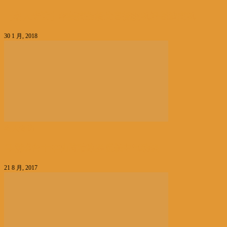
【名人专访】华美商投杨光富捕捉机遇创造商机
30 1 月, 2018
名人专访
粤剧戏台十年功周洁冰笑谈练中气秘诀
21 8 月, 2017