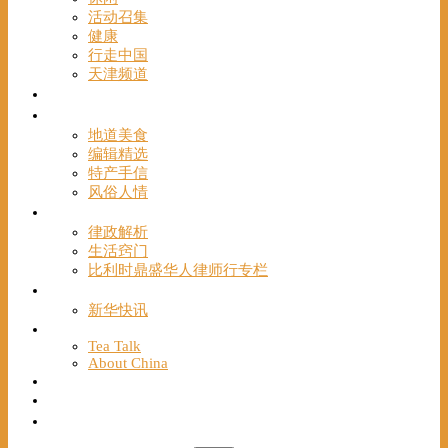
活动召集
健康
行走中国
天津频道
视频
一路风情
地道美食
编辑精选
特产手信
风俗人情
帮手
律政解析
生活窍门
比利时鼎盛华人律师行专栏
海聚推荐
新华快讯
English
Tea Talk
About China
Français
Chinese Bridge（汉语桥）
我们