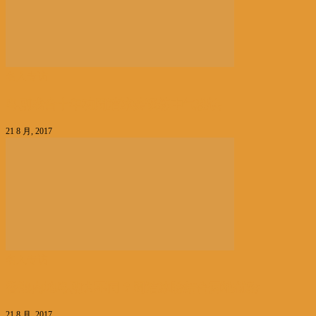
名人专访
粤剧戏台十年功周洁冰笑谈练中气秘诀
21 8 月, 2017
名人专访
香港内地粤剧大不同？周洁冰盼结合两地优势
21 8 月, 2017