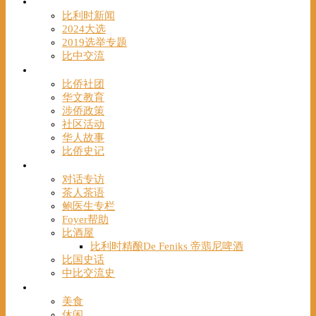
时事
比利时新闻
2024大选
2019选举专题
比中交流
华人
比侨社团
华文教育
涉侨政策
社区活动
华人故事
比侨史记
观点
对话专访
茶人茶语
鲍医生专栏
Foyer帮助
比酒屋
比利时精酿De Feniks 帝翡尼啤酒
比国史话
中比交流史
发现
美食
休闲