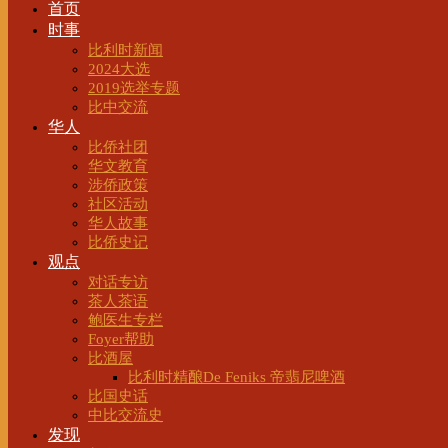
首页
时事
比利时新闻
2024大选
2019选举专题
比中交流
华人
比侨社团
华文教育
涉侨政策
社区活动
华人故事
比侨史记
观点
对话专访
茶人茶语
鲍医生专栏
Foyer帮助
比酒屋
比利时精酿De Feniks 帝翡尼啤酒
比国史话
中比交流史
发现