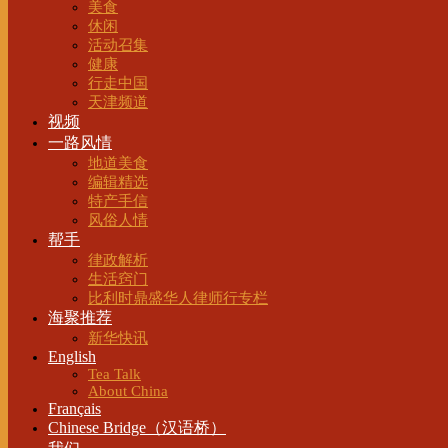
美食
休闲
活动召集
健康
行走中国
天津频道
视频
一路风情
地道美食
编辑精选
特产手信
风俗人情
帮手
律政解析
生活窍门
比利时鼎盛华人律师行专栏
海聚推荐
新华快讯
English
Tea Talk
About China
Français
Chinese Bridge（汉语桥）