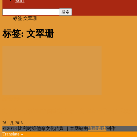
我们
首页
标签
文翠珊
标签: 文翠珊
编辑精选
英首相下周访华中国驻英大使：英响应一带一路「敢为
26 1 月, 2018
© 2018 比利时维他命文化传媒 ｜本网站由
流动媒体
制作
Translate »