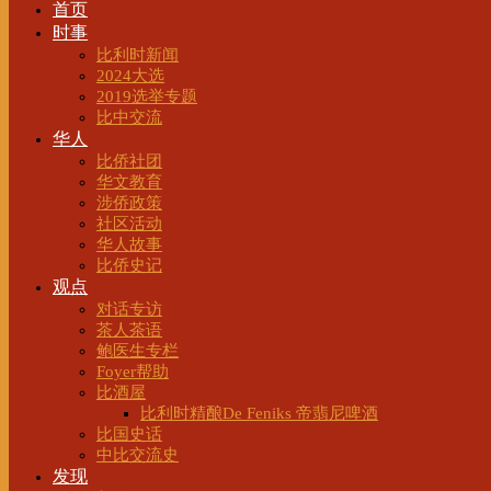
首页
时事
比利时新闻
2024大选
2019选举专题
比中交流
华人
比侨社团
华文教育
涉侨政策
社区活动
华人故事
比侨史记
观点
对话专访
茶人茶语
鲍医生专栏
Foyer帮助
比酒屋
比利时精酿De Feniks 帝翡尼啤酒
比国史话
中比交流史
发现