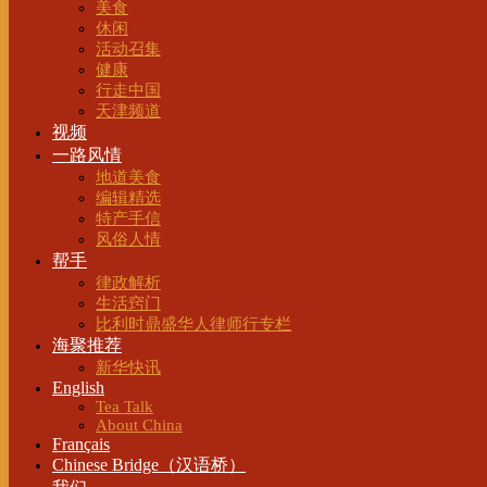
美食
休闲
活动召集
健康
行走中国
天津频道
视频
一路风情
地道美食
编辑精选
特产手信
风俗人情
帮手
律政解析
生活窍门
比利时鼎盛华人律师行专栏
海聚推荐
新华快讯
English
Tea Talk
About China
Français
Chinese Bridge（汉语桥）